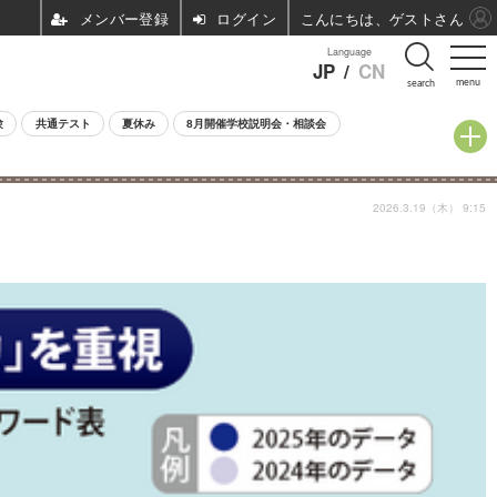
ログイン
こんにちは、ゲストさん
Language
JP
/
CN
menu
search
験
共通テスト
夏休み
8月開催学校説明会・相談会
2026.3.19（木） 9:15