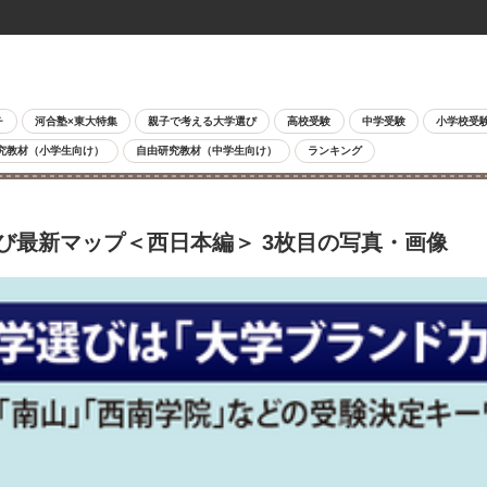
チ
河合塾×東大特集
親子で考える大学選び
高校受験
中学受験
小学校受
究教材（小学生向け）
自由研究教材（中学生向け）
ランキング
び最新マップ＜西日本編＞ 3枚目の写真・画像