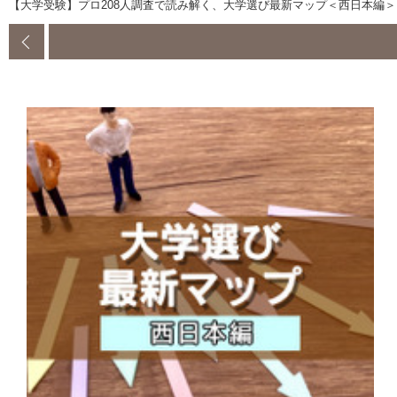
【大学受験】プロ208人調査で読み解く、大学選び最新マップ＜西日本編＞