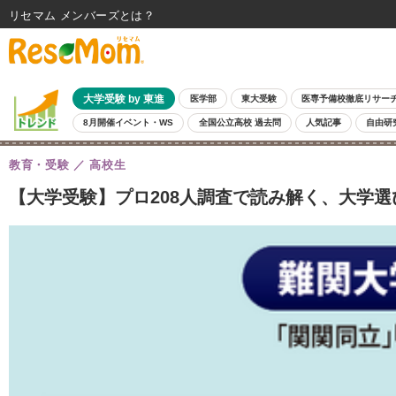
リセマム メンバーズ
大学受験 by 東進
医学部
東大受験
医専予備校徹底リサー
8月開催イベント・WS
全国公立高校 過去問
人気記事
自由研
教育・受験
高校生
【大学受験】プロ208人調査で読み解く、大学選