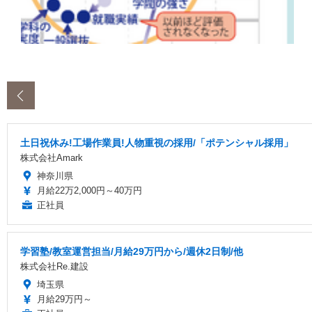
‹
土日祝休み!工場作業員!人物重視の採用/「ポテンシャル採用」
株式会社Amark
神奈川県
月給22万2,000円～40万円
正社員
学習塾/教室運営担当/月給29万円から/週休2日制/他
株式会社Re.建設
埼玉県
月給29万円～