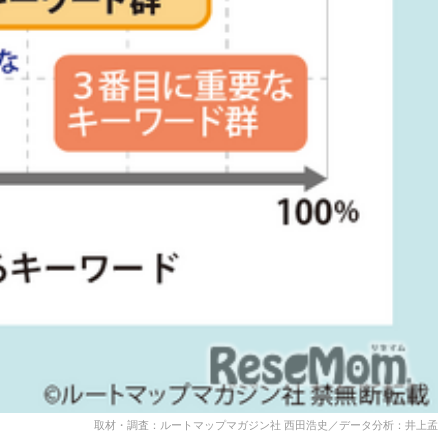
取材・調査：ルートマップマガジン社 西田浩史／データ分析：井上孟