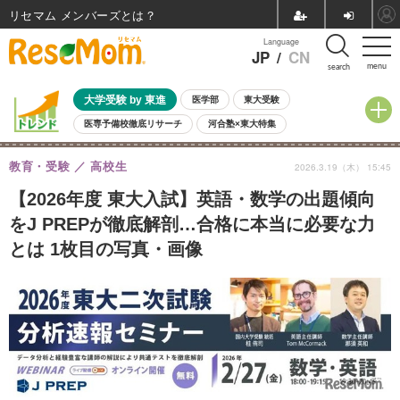
リセマム メンバーズ
Language
JP
/
CN
menu
search
大学受験 by 東進
医学部
東大受験
医専予備校徹底リサーチ
河合塾×東大特集
親子で考える大学選び
高校受験
中学受験
小学校受験
教育・受験
高校生
2026.3.19（木） 15:45
共通テスト
夏休み
8月開催学校説明会・相談会
8月開催イベント・WS
全国公立高校 過去問
人気記事
【2026年度 東大入試】英語・数学の出題傾向
自由研究教材（小学生向け）
自由研究教材（中学生向け）
ランキング
をJ PREPが徹底解剖…合格に本当に必要な力
とは 1枚目の写真・画像