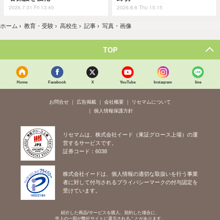
2026.7.31 Fri 13:45
2026.8.6 Thu 15:15
ホーム
›
教育・受験
›
高校生
›
記事
›
写真・画像
TOP
Home
Facebook
X
YouTube
Instagram
line
お問合せ
広告掲載
会社概要
リセマムについて
個人情報保護方針
リセマムは、株式会社イード（東証グロース上場）の運
営するサービスです。
証券コード：6038
株式会社イードは、個人情報の適切な取扱いを行う事業
者に対して付与されるプライバシーマークの付与認定を
受けています。
紹介した商品/サービスを購入、契約した場合に、
売上の一部が弊社サイトに還元されることがあります。