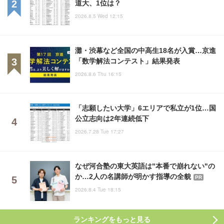
道大、1位は？
2026.8.5 Wed 12:15
灘・渋幕など全国の中高生18名が入賞…京進
「数学解法コンテスト」結果発表
2026.8.6 Thu 16:15
「志願したい大学」6エリアで私立が1位…国
公立志向は2年連続低下
2026.7.28 Tue 17:27
なぜ河合塾の東大英語は"本番で崩れない"の
か…2人の名講師が明かす指導の全貌
PR
2026.8.4 Tue 18:15
ランキングをもっと見る