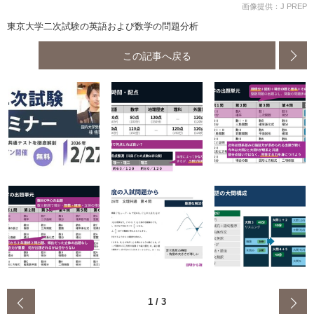
画像提供：J PREP
東京大学二次試験の英語および数学の問題分析
この記事へ戻る
‹
1
/
3