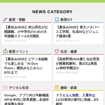
NEWS CATEGORY
教育・受験
教育ICT
【夏休み2026】村山斉氏が公
【夏休み2026】東大メタバー
開講義、小中学生のための大
ス工学部、生成AIなどジュニ
学講義スクール9月開校
ア講座6選
2026.8.6 Thu 19:15
2026.7.30 Thu 11:15
教育イベント
生活・健康
【夏休み2026】ピアノ未経験
【高校野球2026夏】仙台育英
でも楽しめる「AI Duo
が開幕戦勝利、第2日は東筑
Piano」横浜みなとみらい
vs神村学園ほか
8/31まで
2026.8.5 Wed 20:32
2026.8.6 Thu 19:45
デジタル生活
趣味・娯楽
Google、アプリ向け年齢確認
ドラえもん短歌、入選作は
APIを年内に世界展開…未成年
11/20発売の新刊に収録…9/3
者保護を強化
締切