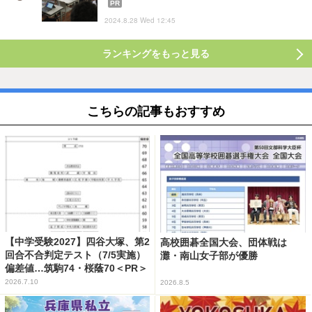
PR
2024.8.28 Wed 12:45
ランキングをもっと見る
こちらの記事もおすすめ
【中学受験2027】四谷大塚、第2
高校囲碁全国大会、団体戦は
回合不合判定テスト（7/5実施）
灘・南山女子部が優勝
偏差値…筑駒74・桜蔭70＜PR＞
2026.7.10
2026.8.5