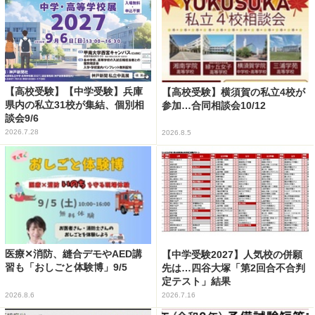
【高校受験】【中学受験】兵庫
【高校受験】横須賀の私立4校が
県内の私立31校が集結、個別相
参加…合同相談会10/12
談会9/6
2026.7.28
2026.8.5
医療✕消防、縫合デモやAED講
【中学受験2027】人気校の併願
習も「おしごと体験博」9/5
先は…四谷大塚「第2回合不合判
定テスト」結果
2026.8.6
2026.7.16