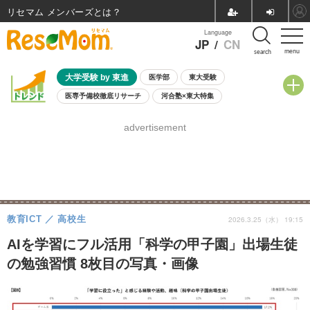
リセマム メンバーズ
Language
JP
/
CN
menu
search
大学受験 by 東進
医学部
東大受験
医専予備校徹底リサーチ
河合塾×東大特集
親子で考える大学選び
高校受験
中学受験
小学校受験
advertisement
共通テスト
夏休み
8月開催学校説明会・相談会
8月開催イベント・WS
全国公立高校 過去問
人気記事
自由研究教材（小学生向け）
自由研究教材（中学生向け）
ランキング
教育ICT
高校生
2026.3.25（水） 19:15
AIを学習にフル活用「科学の甲子園」出場生徒
の勉強習慣 8枚目の写真・画像