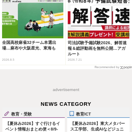
全国高校麻雀32チーム本選出
司法試験予備試験2026、解答速
場…麻布や大阪星光、東海も
報＆総評動画を無料公開…アガ
ルート
2026.8.5
2026.7.21
Recommended by
advertisement
NEWS CATEGORY
教育・受験
教育ICT
【夏休み2026】すぐ行けるイ
【夏休み2026】東大メタバー
ベント情報おまとめ便＜8/9-
ス工学部、生成AIなどジュニ