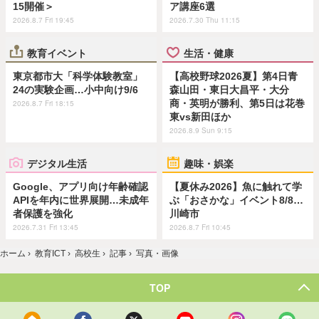
15開催＞
ア講座6選
2026.8.7 Fri 19:45
2026.7.30 Thu 11:15
教育イベント
生活・健康
東京都市大「科学体験教室」
【高校野球2026夏】第4日青
24の実験企画…小中向け9/6
森山田・東日大昌平・大分
商・英明が勝利、第5日は花巻
2026.8.7 Fri 18:15
東vs新田ほか
2026.8.9 Sun 9:15
デジタル生活
趣味・娯楽
Google、アプリ向け年齢確認
【夏休み2026】魚に触れて学
APIを年内に世界展開…未成年
ぶ「おさかな」イベント8/8…
者保護を強化
川崎市
2026.7.31 Fri 13:45
2026.8.7 Fri 10:45
ホーム
›
教育ICT
›
高校生
›
記事
›
写真・画像
TOP