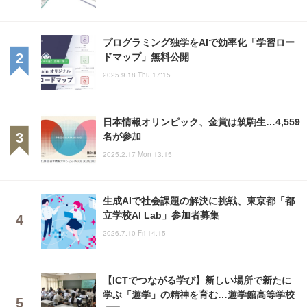
プログラミング独学をAIで効率化「学習ロー
ドマップ」無料公開
2025.9.18 Thu 17:15
日本情報オリンピック、金賞は筑駒生…4,559
名が参加
2025.2.17 Mon 13:15
生成AIで社会課題の解決に挑戦、東京都「都
立学校AI Lab」参加者募集
2026.7.10 Fri 14:15
【ICTでつながる学び】新しい場所で新たに
学ぶ「遊学」の精神を育む…遊学館高等学校