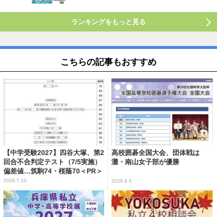
ランキングをもっと見る
こちらの記事もおすすめ
【中学受験2027】四谷大塚、第2
高校囲碁全国大会、団体戦は
回合不合判定テスト（7/5実施）
灘・南山女子部が優勝
偏差値…筑駒74・桜蔭70＜PR＞
2026.7.10
2026.8.5