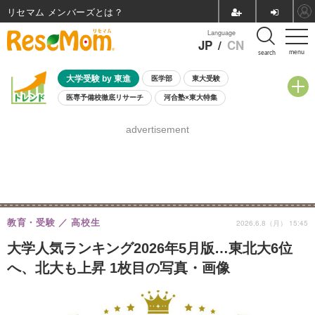
リセマム メンバーズ
Language
JP
/
CN
menu
search
大学受験 by 東進
医学部
東大受験
医専予備校徹底リサーチ
河合塾×東大特集
親子で考える大学選び
高校受験
中学受験
小学校受験
advertisement
共通テスト
夏休み
8月開催学校説明会・相談会
8月開催イベント・WS
全国公立高校 過去問
人気記事
自由研究教材（小学生向け）
自由研究教材（中学生向け）
ランキング
教育・受験
高校生
2026.6.8（月） 15:45
大学人気ランキング2026年5月版…東北大6位
へ、北大も上昇 1枚目の写真・画像