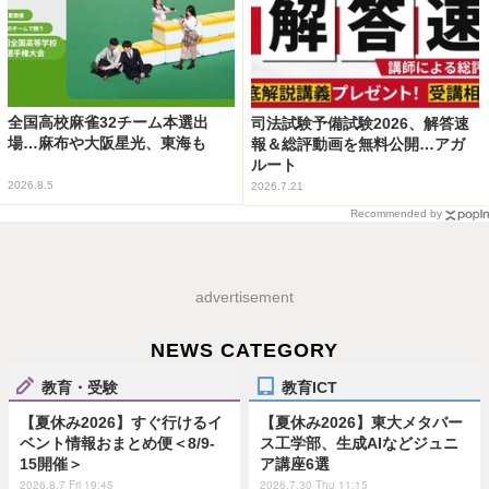
全国高校麻雀32チーム本選出
司法試験予備試験2026、解答速
場…麻布や大阪星光、東海も
報＆総評動画を無料公開…アガ
ルート
2026.8.5
2026.7.21
Recommended by
advertisement
NEWS CATEGORY
教育・受験
教育ICT
【夏休み2026】すぐ行けるイ
【夏休み2026】東大メタバー
ベント情報おまとめ便＜8/9-
ス工学部、生成AIなどジュニ
15開催＞
ア講座6選
2026.8.7 Fri 19:45
2026.7.30 Thu 11:15