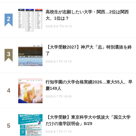
高校生が志願したい大学・関西…2位は関西
大、1位は？
2026.8.6 Thu 9:15
【大学受験2027】神戸大「志」特別選抜を終
了
2026.8.7 Fri 13:15
行知学園の大学合格実績2026…東大55人、早
慶149人
2026.8.7 Fri 18:45
【大学受験】東京科学大や筑波大「国立大学
だけの進学説明会」8/29
2026.8.7 Fri 17:15