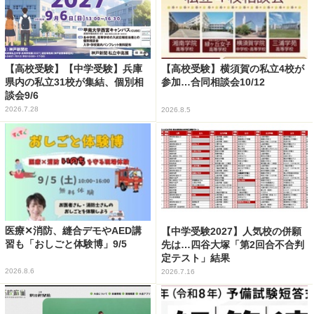
【高校受験】【中学受験】兵庫
【高校受験】横須賀の私立4校が
県内の私立31校が集結、個別相
参加…合同相談会10/12
談会9/6
2026.7.28
2026.8.5
医療✕消防、縫合デモやAED講
【中学受験2027】人気校の併願
習も「おしごと体験博」9/5
先は…四谷大塚「第2回合不合判
定テスト」結果
2026.8.6
2026.7.16