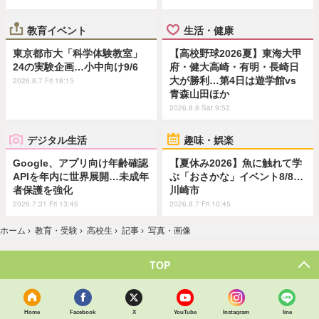
教育イベント
生活・健康
東京都市大「科学体験教室」
【高校野球2026夏】東海大甲
24の実験企画…小中向け9/6
府・健大高崎・有明・長崎日
大が勝利…第4日は遊学館vs
2026.8.7 Fri 18:15
青森山田ほか
2026.8.8 Sat 9:52
デジタル生活
趣味・娯楽
Google、アプリ向け年齢確認
【夏休み2026】魚に触れて学
APIを年内に世界展開…未成年
ぶ「おさかな」イベント8/8…
者保護を強化
川崎市
2026.7.31 Fri 13:45
2026.8.7 Fri 10:45
ホーム
›
教育・受験
›
高校生
›
記事
›
写真・画像
TOP
Home
Facebook
X
YouTube
Instagram
line