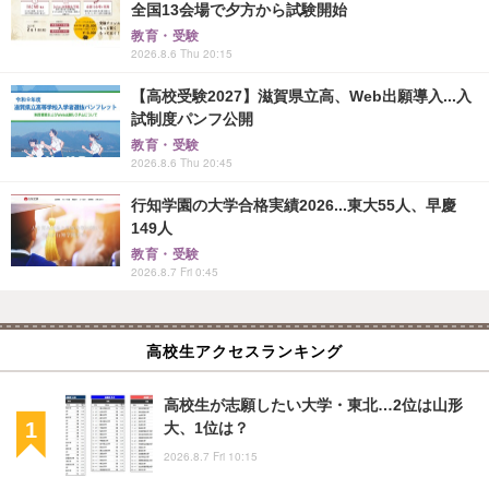
全国13会場で夕方から試験開始
教育・受験
2026.8.6 Thu 20:15
【高校受験2027】滋賀県立高、Web出願導入...入
試制度パンフ公開
教育・受験
2026.8.6 Thu 20:45
行知学園の大学合格実績2026...東大55人、早慶
149人
教育・受験
2026.8.7 Fri 0:45
高校生アクセスランキング
高校生が志願したい大学・東北…2位は山形
大、1位は？
2026.8.7 Fri 10:15