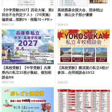
【中学受験2027】四谷大塚、第2
高校囲碁全国大会、団体戦は
回合不合判定テスト（7/5実施）
灘・南山女子部が優勝
偏差値…筑駒74・桜蔭70＜PR＞
2026.7.10
2026.8.5
【高校受験】【中学受験】兵庫
【高校受験】横須賀の私立4校が
県内の私立31校が集結、個別相
参加…合同相談会10/12
談会9/6
2026.7.28
2026.8.5