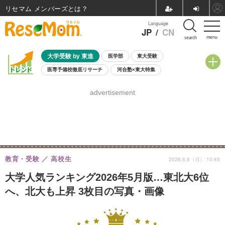
リセマム メンバーズ
Language
JP
/
CN
menu
search
大学受験 by 東進
医学部
東大受験
医専予備校徹底リサーチ
河合塾×東大特集
親子で考える大学選び
高校受験
中学受験
小学校受験
advertisement
共通テスト
夏休み
8月開催学校説明会・相談会
8月開催イベント・WS
全国公立高校 過去問
人気記事
自由研究教材（小学生向け）
自由研究教材（中学生向け）
ランキング
教育・受験
高校生
2026.6.8（月） 15:45
大学人気ランキング2026年5月版…東北大6位
へ、北大も上昇 3枚目の写真・画像