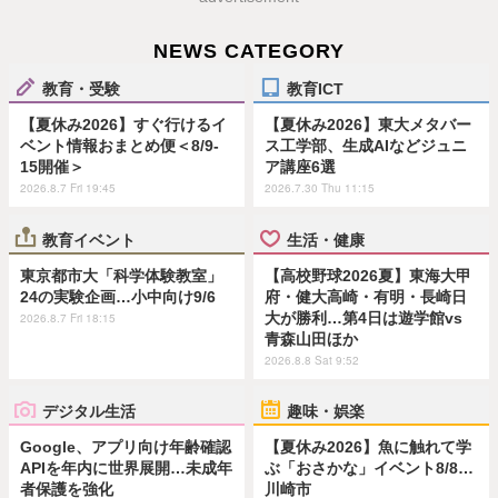
NEWS CATEGORY
教育・受験
教育ICT
【夏休み2026】すぐ行けるイ
【夏休み2026】東大メタバー
ベント情報おまとめ便＜8/9-
ス工学部、生成AIなどジュニ
15開催＞
ア講座6選
2026.8.7 Fri 19:45
2026.7.30 Thu 11:15
教育イベント
生活・健康
東京都市大「科学体験教室」
【高校野球2026夏】東海大甲
24の実験企画…小中向け9/6
府・健大高崎・有明・長崎日
大が勝利…第4日は遊学館vs
2026.8.7 Fri 18:15
青森山田ほか
2026.8.8 Sat 9:52
デジタル生活
趣味・娯楽
Google、アプリ向け年齢確認
【夏休み2026】魚に触れて学
APIを年内に世界展開…未成年
ぶ「おさかな」イベント8/8…
者保護を強化
川崎市