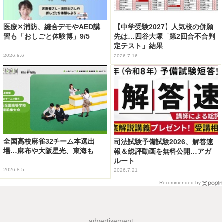
医療✕消防、縫合デモやAED講
【中学受験2027】人気校の併願
習も「おしごと体験博」9/5
先は…四谷大塚「第2回合不合判
定テスト」結果
2026.8.6
2026.7.16
全国高校麻雀32チーム本選出
司法試験予備試験2026、解答速
場…麻布や大阪星光、東海も
報＆総評動画を無料公開…アガ
ルート
2026.8.5
2026.7.21
Recommended by
advertisement