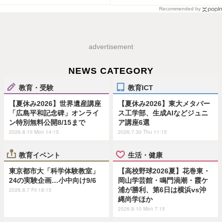
Recommended by
advertisement
NEWS CATEGORY
教育・受験
教育ICT
【夏休み2026】世界遺産講座
【夏休み2026】東大メタバー
「広島平和記念碑」オンライ
ス工学部、生成AIなどジュニ
ン特別無料公開8/15まで
ア講座6選
2026.8.10 Mon 14:15
2026.7.30 Thu 11:15
教育イベント
生活・健康
東京都市大「科学体験教室」
【高校野球2026夏】花巻東・
24の実験企画…小中向け9/6
岡山学芸館・鳴門渦潮・霞ケ
浦が勝利、第6日は横浜vs沖
2026.8.7 Fri 18:15
縄尚学ほか
2026.8.10 Mon 7:15