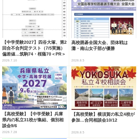
【中学受験2027】四谷大塚、第2
高校囲碁全国大会、団体戦は
回合不合判定テスト（7/5実施）
灘・南山女子部が優勝
偏差値…筑駒74・桜蔭70＜PR＞
2026.7.10
2026.8.5
【高校受験】【中学受験】兵庫
【高校受験】横須賀の私立4校が
県内の私立31校が集結、個別相
参加…合同相談会10/12
談会9/6
2026.7.28
2026.8.5