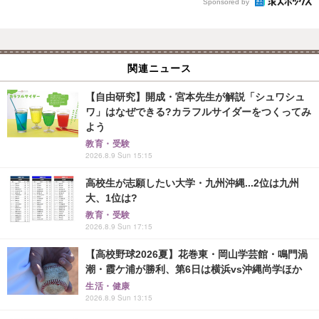
Sponsored by
関連ニュース
【自由研究】開成・宮本先生が解説「シュワシュ
ワ」はなぜできる?カラフルサイダーをつくってみ
よう
教育・受験
2026.8.9 Sun 15:15
高校生が志願したい大学・九州沖縄...2位は九州
大、1位は?
教育・受験
2026.8.9 Sun 17:15
【高校野球2026夏】花巻東・岡山学芸館・鳴門渦
潮・霞ケ浦が勝利、第6日は横浜vs沖縄尚学ほか
生活・健康
2026.8.9 Sun 13:15