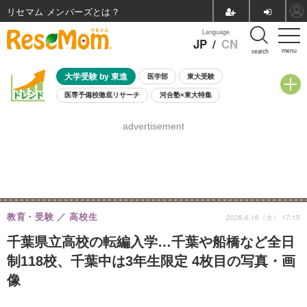
リセマム メンバーズ
Language
JP
/
CN
menu
search
大学受験 by 東進
医学部
東大受験
医専予備校徹底リサーチ
河合塾×東大特集
親子で考える大学選び
高校受験
中学受験
小学校受験
advertisement
共通テスト
夏休み
8月開催学校説明会・相談会
8月開催イベント・WS
全国公立高校 過去問
人気記事
自由研究教材（小学生向け）
自由研究教材（中学生向け）
ランキング
教育・受験
高校生
2026.6.16（火） 17:15
千葉県立高校の転編入学…千葉や船橋など全日
制118校、千葉中は3年生限定 4枚目の写真・画
像