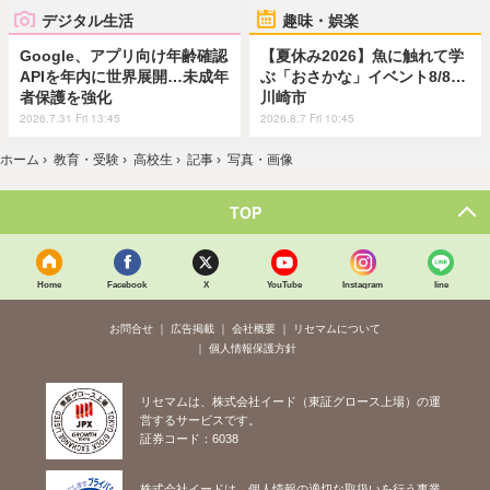
デジタル生活
趣味・娯楽
Google、アプリ向け年齢確認
【夏休み2026】魚に触れて学
APIを年内に世界展開…未成年
ぶ「おさかな」イベント8/8…
者保護を強化
川崎市
2026.7.31 Fri 13:45
2026.8.7 Fri 10:45
ホーム
›
教育・受験
›
高校生
›
記事
›
写真・画像
TOP
Home
Facebook
X
YouTube
Instagram
line
お問合せ
広告掲載
会社概要
リセマムについて
個人情報保護方針
リセマムは、株式会社イード（東証グロース上場）の運
営するサービスです。
証券コード：6038
株式会社イードは、個人情報の適切な取扱いを行う事業