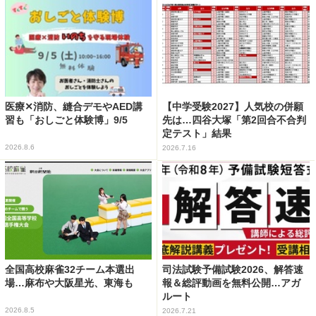
医療✕消防、縫合デモやAED講
【中学受験2027】人気校の併願
習も「おしごと体験博」9/5
先は…四谷大塚「第2回合不合判
定テスト」結果
2026.8.6
2026.7.16
全国高校麻雀32チーム本選出
司法試験予備試験2026、解答速
場…麻布や大阪星光、東海も
報＆総評動画を無料公開…アガ
ルート
2026.8.5
2026.7.21