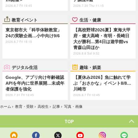
2026.8.7 Fri 19:45
2026.7.30 Thu 11:15
教育イベント
生活・健康
東京都市大「科学体験教室」
【高校野球2026夏】東海大甲
24の実験企画…小中向け9/6
府・健大高崎・有明・長崎日
大が勝利…第4日は遊学館vs
2026.8.7 Fri 18:15
青森山田ほか
2026.8.8 Sat 9:52
デジタル生活
趣味・娯楽
Google、アプリ向け年齢確認
【夏休み2026】魚に触れて学
APIを年内に世界展開…未成年
ぶ「おさかな」イベント8/8…
者保護を強化
川崎市
2026.7.31 Fri 13:45
2026.8.7 Fri 10:45
ホーム
›
教育・受験
›
高校生
›
記事
›
写真・画像
TOP