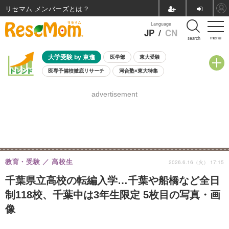
リセマム メンバーズ
Language
JP
/
CN
menu
search
大学受験 by 東進
医学部
東大受験
医専予備校徹底リサーチ
河合塾×東大特集
親子で考える大学選び
高校受験
中学受験
小学校受験
advertisement
共通テスト
夏休み
8月開催学校説明会・相談会
8月開催イベント・WS
全国公立高校 過去問
人気記事
自由研究教材（小学生向け）
自由研究教材（中学生向け）
ランキング
教育・受験
高校生
2026.6.16（火） 17:15
千葉県立高校の転編入学…千葉や船橋など全日
制118校、千葉中は3年生限定 5枚目の写真・画
像