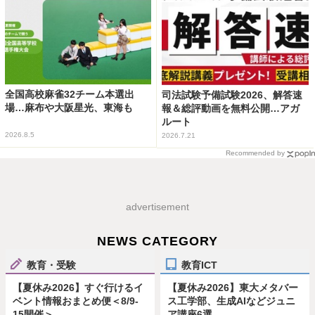
全国高校麻雀32チーム本選出
司法試験予備試験2026、解答速
場…麻布や大阪星光、東海も
報＆総評動画を無料公開…アガ
ルート
2026.8.5
2026.7.21
Recommended by
advertisement
NEWS CATEGORY
教育・受験
教育ICT
【夏休み2026】すぐ行けるイ
【夏休み2026】東大メタバー
ベント情報おまとめ便＜8/9-
ス工学部、生成AIなどジュニ
15開催＞
ア講座6選