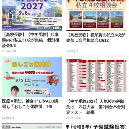
【高校受験】【中学受験】兵庫
【高校受験】横須賀の私立4校が
県内の私立31校が集結、個別相
参加…合同相談会10/12
談会9/6
2026.7.28
2026.8.5
医療✕消防、縫合デモやAED講
【中学受験2027】人気校の併願
習も「おしごと体験博」9/5
先は…四谷大塚「第2回合不合判
定テスト」結果
2026.8.6
2026.7.16