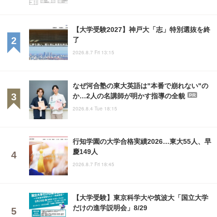
【大学受験2027】神戸大「志」特別選抜を終
了
2026.8.7 Fri 13:15
なぜ河合塾の東大英語は"本番で崩れない"の
か…2人の名講師が明かす指導の全貌
PR
2026.8.4 Tue 18:15
行知学園の大学合格実績2026…東大55人、早
慶149人
2026.8.7 Fri 18:45
【大学受験】東京科学大や筑波大「国立大学
だけの進学説明会」8/29