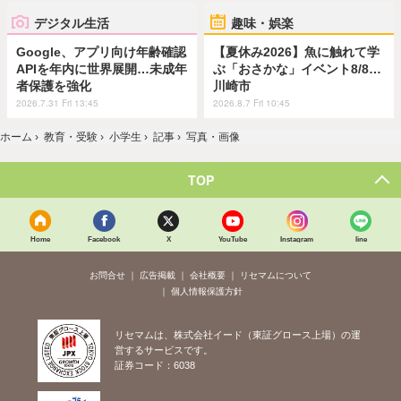
デジタル生活
趣味・娯楽
Google、アプリ向け年齢確認
【夏休み2026】魚に触れて学
APIを年内に世界展開…未成年
ぶ「おさかな」イベント8/8…
者保護を強化
川崎市
2026.7.31 Fri 13:45
2026.8.7 Fri 10:45
ホーム
›
教育・受験
›
小学生
›
記事
›
写真・画像
TOP
Home
Facebook
X
YouTube
Instagram
line
お問合せ
広告掲載
会社概要
リセマムについて
個人情報保護方針
リセマムは、株式会社イード（東証グロース上場）の運
営するサービスです。
証券コード：6038