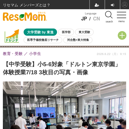
リセマム メンバーズ
Language
JP
/
CN
menu
search
大学受験 by 東進
医学部
東大受験
医専予備校徹底リサーチ
河合塾×東大特集
親子で考える大学選び
高校受験
中学受験
小学校受験
教育・受験
小学生
2026.6.22（月） 9:15
共通テスト
夏休み
8月開催学校説明会・相談会
8月開催イベント・WS
全国公立高校 過去問
人気記事
【中学受験】小5-6対象「ドルトン東京学園」
自由研究教材（小学生向け）
自由研究教材（中学生向け）
ランキング
体験授業7/18 3枚目の写真・画像