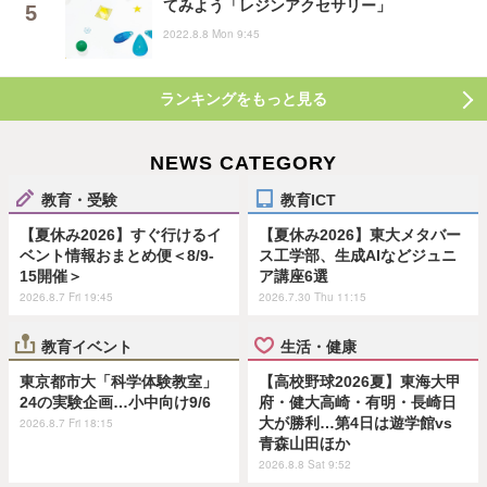
てみよう「レジンアクセサリー」
2022.8.8 Mon 9:45
ランキングをもっと見る
NEWS CATEGORY
教育・受験
教育ICT
【夏休み2026】すぐ行けるイ
【夏休み2026】東大メタバー
ベント情報おまとめ便＜8/9-
ス工学部、生成AIなどジュニ
15開催＞
ア講座6選
2026.8.7 Fri 19:45
2026.7.30 Thu 11:15
教育イベント
生活・健康
東京都市大「科学体験教室」
【高校野球2026夏】東海大甲
24の実験企画…小中向け9/6
府・健大高崎・有明・長崎日
大が勝利…第4日は遊学館vs
2026.8.7 Fri 18:15
青森山田ほか
2026.8.8 Sat 9:52