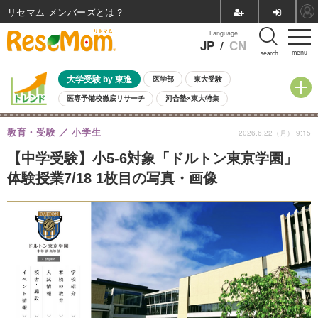
リセマム メンバーズ
Language
JP
/
CN
menu
search
大学受験 by 東進
医学部
東大受験
医専予備校徹底リサーチ
河合塾×東大特集
親子で考える大学選び
高校受験
中学受験
小学校受験
教育・受験
小学生
2026.6.22（月） 9:15
共通テスト
夏休み
8月開催学校説明会・相談会
8月開催イベント・WS
全国公立高校 過去問
人気記事
【中学受験】小5-6対象「ドルトン東京学園」
自由研究教材（小学生向け）
自由研究教材（中学生向け）
ランキング
体験授業7/18 1枚目の写真・画像