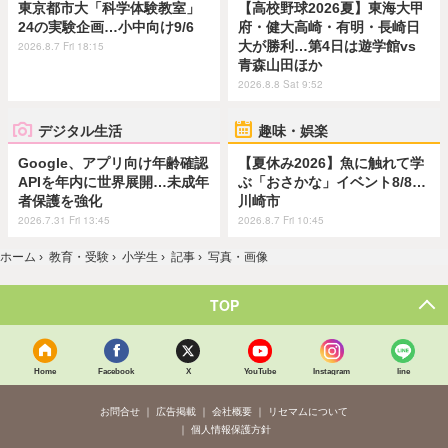
東京都市大「科学体験教室」
【高校野球2026夏】東海大甲
24の実験企画…小中向け9/6
府・健大高崎・有明・長崎日
大が勝利…第4日は遊学館vs
2026.8.7 Fri 18:15
青森山田ほか
2026.8.8 Sat 9:52
デジタル生活
趣味・娯楽
Google、アプリ向け年齢確認
【夏休み2026】魚に触れて学
APIを年内に世界展開…未成年
ぶ「おさかな」イベント8/8…
者保護を強化
川崎市
2026.7.31 Fri 13:45
2026.8.7 Fri 10:45
ホーム
›
教育・受験
›
小学生
›
記事
›
写真・画像
TOP
Home
Facebook
X
YouTube
Instagram
line
お問合せ
広告掲載
会社概要
リセマムについて
個人情報保護方針