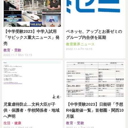
【中学受験2023】中学入試用
ベネッセ、アップとお茶ゼミの
「サピックス重大ニュース」発
グループ内合併を延期
売
教育業界ニュース
2022.11.4 Fri 16:15
教育・受験
2022.11.7 Mon 13:15
児童虐待防止…文科大臣が子
【中学受験2023】日能研「予想
供・保護者・学校関係者・地域
R4偏差値一覧」首都圏・関西10
へ声明
月版
生活・健康
教育・受験
2022.11.2 Wed 16:45
2022.11.1 Tue 12:45