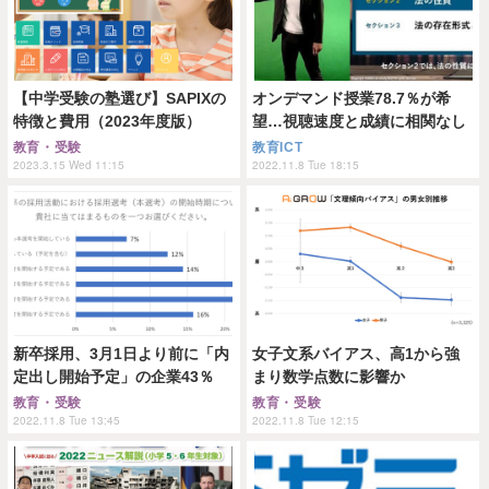
【中学受験の塾選び】SAPIXの
オンデマンド授業78.7％が希
特徴と費用（2023年度版）
望…視聴速度と成績に相関なし
教育・受験
教育ICT
2023.3.15 Wed 11:15
2022.11.8 Tue 18:15
新卒採用、3月1日より前に「内
女子文系バイアス、高1から強
定出し開始予定」の企業43％
まり数学点数に影響か
教育・受験
教育・受験
2022.11.8 Tue 13:45
2022.11.8 Tue 12:15