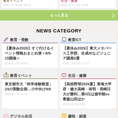
教育イベント
生活・健康
2022.10.18 Tue 18:15
2022.10.11 Tue 16:45
もっと見る
NEWS CATEGORY
教育・受験
教育ICT
【夏休み2026】すぐ行けるイ
【夏休み2026】東大メタバー
ベント情報おまとめ便＜8/9-
ス工学部、生成AIなどジュニ
15開催＞
ア講座6選
2026.8.7 Fri 19:45
2026.7.30 Thu 11:15
教育イベント
生活・健康
東京都市大「科学体験教室」
【高校野球2026夏】東海大甲
24の実験企画…小中向け9/6
府・健大高崎・有明・長崎日
大が勝利…第4日は遊学館vs
2026.8.7 Fri 18:15
青森山田ほか
2026.8.8 Sat 9:52
デジタル生活
趣味・娯楽