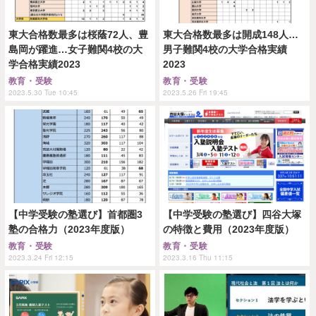
東大合格数最多は桜蔭72人、豊
東大合格数最多は開成148人…
島岡が躍進…女子難関4校の大
男子難関4校の大学合格実績
学合格実績2023
2023
教育・受験
教育・受験
2023.5.30 Tue 10:45
2023.5.26 Fri 19:45
【中学受験の塾選び】首都圏3
【中学受験の塾選び】四谷大塚
塾の合格力（2023年度版）
の特徴と費用（2023年度版）
教育・受験
教育・受験
2023.3.24 Fri 12:15
2023.3.16 Thu 11:15