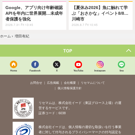
Google、アプリ向け年齢確認
【夏休み2026】魚に触れて学
APIを年内に世界展開…未成年
ぶ「おさかな」イベント8/8…
者保護を強化
川崎市
2026.7.31 Fri 13:45
2026.8.7 Fri 10:45
ホーム
›
増田有紀
TOP
Home
Facebook
X
YouTube
Instagram
line
お問合せ
広告掲載
会社概要
リセマムについて
個人情報保護方針
リセマムは、株式会社イード（東証グロース上場）の運
営するサービスです。
証券コード：6038
株式会社イードは、個人情報の適切な取扱いを行う事業
者に対して付与されるプライバシーマークの付与認定を