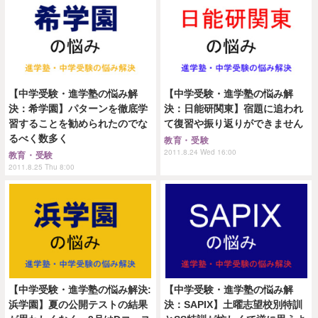
【中学受験・進学塾の悩み解
【中学受験・進学塾の悩み解
決：希学園】パターンを徹底学
決：日能研関東】宿題に追われ
習することを勧められたのでな
て復習や振り返りができません
るべく数多く
教育・受験
2011.8.24 Wed 16:00
教育・受験
2011.8.25 Thu 8:00
【中学受験・進学塾の悩み解決:
【中学受験・進学塾の悩み解
浜学園】夏の公開テストの結果
決：SAPIX】土曜志望校別特訓