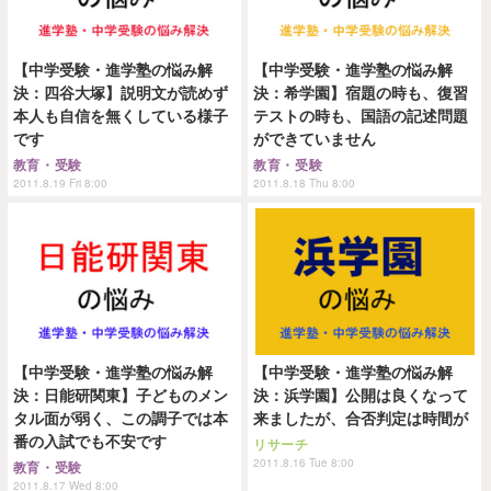
【中学受験・進学塾の悩み解
【中学受験・進学塾の悩み解
決：四谷大塚】説明文が読めず
決：希学園】宿題の時も、復習
本人も自信を無くしている様子
テストの時も、国語の記述問題
です
ができていません
教育・受験
教育・受験
2011.8.19 Fri 8:00
2011.8.18 Thu 8:00
【中学受験・進学塾の悩み解
【中学受験・進学塾の悩み解
決：日能研関東】子どものメン
決：浜学園】公開は良くなって
タル面が弱く、この調子では本
来ましたが、合否判定は時間が
番の入試でも不安です
リサーチ
2011.8.16 Tue 8:00
教育・受験
2011.8.17 Wed 8:00