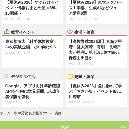
【夏休み2026】すぐ行けるイ
【夏休み2026】東大メタバー
ベント情報おまとめ便＜8/9-
ス工学部、生成AIなどジュニ
15開催＞
ア講座6選
2026.8.7 Fri 19:45
2026.7.30 Thu 11:15
教育イベント
生活・健康
東京都市大「科学体験教室」
【高校野球2026夏】東海大甲
24の実験企画…小中向け9/6
府・健大高崎・有明・長崎日
大が勝利…第4日は遊学館vs
2026.8.7 Fri 18:15
青森山田ほか
2026.8.8 Sat 9:52
デジタル生活
趣味・娯楽
Google、アプリ向け年齢確認
【夏休み2026】魚に触れて学
APIを年内に世界展開…未成年
ぶ「おさかな」イベント8/8…
者保護を強化
川崎市
2026.7.31 Fri 13:45
2026.8.7 Fri 10:45
ホーム
›
中学受験 個別指導のSS-1 講師
TOP