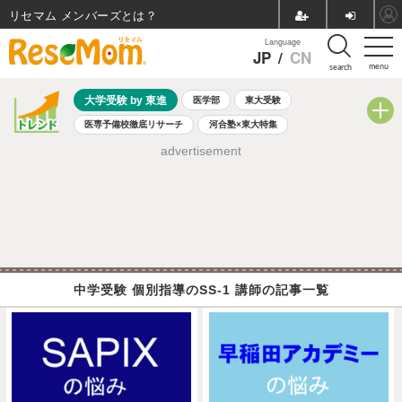
リセマム メンバーズ
Language
JP
/
CN
menu
search
大学受験 by 東進
医学部
東大受験
医専予備校徹底リサーチ
河合塾×東大特集
親子で考える大学選び
高校受験
中学受験
小学校受験
advertisement
共通テスト
夏休み
8月開催学校説明会・相談会
8月開催イベント・WS
全国公立高校 過去問
人気記事
自由研究教材（小学生向け）
自由研究教材（中学生向け）
ランキング
中学受験 個別指導のSS-1 講師の記事一覧