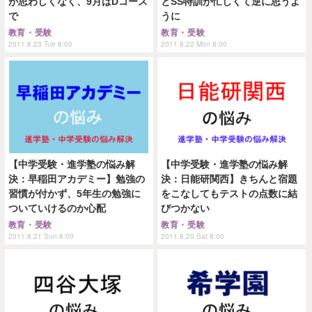
が思わしくなく、9月はDコース
とSS特訓が忙しくて逆に思うよ
で
うに
教育・受験
教育・受験
2011.8.23 Tue 8:00
2011.8.22 Mon 8:00
【中学受験・進学塾の悩み解
【中学受験・進学塾の悩み解
決：早稲田アカデミー】勉強の
決：日能研関西】きちんと宿題
習慣が付かず、5年生の勉強に
をこなしてもテストの点数に結
ついていけるのか心配
びつかない
教育・受験
教育・受験
2011.8.21 Sun 8:00
2011.8.20 Sat 8:00