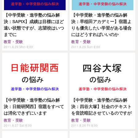
【中学受験・進学塾の悩み解
【中学受験・進学塾の悩み解
決：SAPIX】成績は目標にほど
決：早稲田アカデミー】宿題よ
遠い状態ですが、志望校はいつ
りも優先したい学習がある場合
までに
にはどうすればいいのか
教育・受験
教育・受験
2011.8.29 Mon 8:00
2011.8.28 Sun 8:00
【中学受験・進学塾の悩み解
【中学受験・進学塾の悩み解
決：日能研関西】宿題をすべて
決：四谷大塚】社会のテキスト
は消化できずにいます
を音読暗記させているのですが
教育・受験
教育・受験
2011.8.27 Sat 8:00
2011.8.26 Fri 8:00