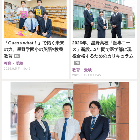
「Guess what！」で拓く未来
2026年、星野高校「医専コー
の力、星野学園小の英語×教養
ス」新設…3年間で医学部に現
教育
役合格するためのカリキュラム
PR
PR
教育・受験
2025.9.5 Fri 10:45
教育・受験
2025.8.15 Fri 11:45