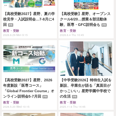
【高校受験2027】星野、夏の学
【高校受験】星野、オープンス
校見学・入試説明会…7-8月に4
クール6/20…授業＆部活動体
回
験、医専・GFC説明会も
PR
PR
教育・受験
教育・受験
2026.6.29 Mon 9:15
2026.6.4 Thu 10:45
【高校受験2027】星野、2026
【中学受験2026】特待生入試を
年度新設「医専コース」
新設、卒業生が語る「真面目が
「Global Frontier Course」オ
かっこいい」星野学園中学校で
ンライン説明会5-7月回
の生活
PR
PR
教育・受験
教育・受験
2026.5.20 Wed 10:15
2025.11.6 Thu 14:45