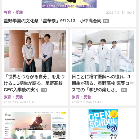
教育・受験
2026.7.31 Fri 16:45
星野学園の文化祭「星華祭」9/12-13…小中高合同
PR
「世界とつながる自分」を見つ
日ごとに増す医師への憧れ…1
ける…1期生が語る、星野高校
期生が語る、星野高校 医専コー
GFC入学後の実り
スでの「学びの楽しさ」
PR
PR
教育・受験
教育・受験
2026.7.22 Wed 11:45
2026.7.6 Mon 11:45