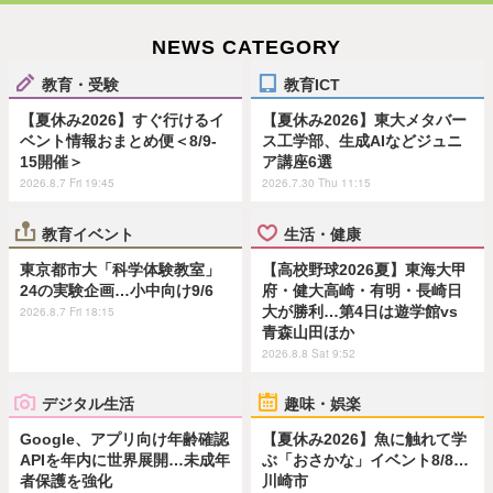
NEWS CATEGORY
教育・受験
教育ICT
【夏休み2026】すぐ行けるイ
【夏休み2026】東大メタバー
ベント情報おまとめ便＜8/9-
ス工学部、生成AIなどジュニ
15開催＞
ア講座6選
2026.8.7 Fri 19:45
2026.7.30 Thu 11:15
教育イベント
生活・健康
東京都市大「科学体験教室」
【高校野球2026夏】東海大甲
24の実験企画…小中向け9/6
府・健大高崎・有明・長崎日
大が勝利…第4日は遊学館vs
2026.8.7 Fri 18:15
青森山田ほか
2026.8.8 Sat 9:52
デジタル生活
趣味・娯楽
Google、アプリ向け年齢確認
【夏休み2026】魚に触れて学
APIを年内に世界展開…未成年
ぶ「おさかな」イベント8/8…
者保護を強化
川崎市