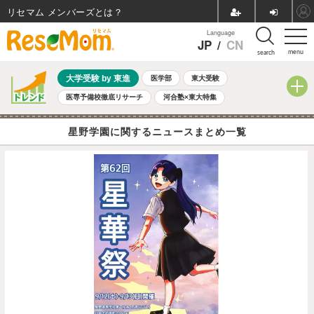
リセマム メンバーズ
Language
JP
/
CN
menu
search
大学受験 by 東進
医学部
東大受験
医専予備校徹底リサーチ
河合塾×東大特集
親子で考える大学選び
高校受験
中学受験
小学校受験
星野学園に関するニュースまとめ一覧
共通テスト
夏休み
8月開催学校説明会・相談会
8月開催イベント・WS
全国公立高校 過去問
人気記事
自由研究教材（小学生向け）
自由研究教材（中学生向け）
ランキング