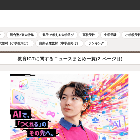
チ
河合塾×東大特集
親子で考える大学選び
高校受験
中学受験
小学校受
究教材（小学生向け）
自由研究教材（中学生向け）
ランキング
教育ICTに関するニュースまとめ一覧(2 ページ目)