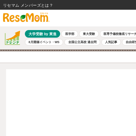
リセマム メンバーズ
大学受験 by 東進
医学部
東大受験
医専予備校徹底リサー
8月開催イベント・WS
全国公立高校 過去問
人気記事
自由研