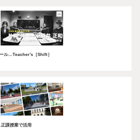
eacher’s［Shift］
…正課授業で活用