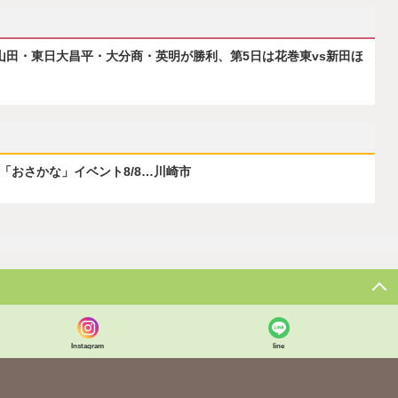
森山田・東日大昌平・大分商・英明が勝利、第5日は花巻東vs新田ほ
ぶ「おさかな」イベント8/8…川崎市
Instagram
line