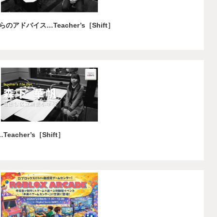
ドバイス…Teacher’s［Shift］
cher’s［Shift］