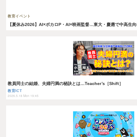
教育イベント
【夏休み2026】AI×ボカロP・AI×映画監督…東大・慶應で中高
教員同士の結婚、夫婦円満の秘訣とは…Teacher’s［Shift］
教育ICT
2026.5.18 Mon 19:45