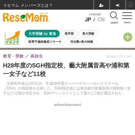
リセマム メンバーズ
Language
JP
/
CN
menu
search
大学受験 by 東進
医学部
東大受験
医専予備校徹底リサーチ
河合塾×東大特集
親子で考える大学選び
高校受験
中学受験
小学校受験
教育・受験
高校生
2016.4.1 Fri 10:47
共通テスト
夏休み
8月開催学校説明会・相談会
H28年度のSGH指定校、藝大附属音高や浦和第
8月開催イベント・WS
全国公立高校 過去問
人気記事
一女子など11校
自由研究教材（小学生向け）
自由研究教材（中学生向け）
ランキング
文部科学省は3月31日、平成28年度スーパーグローバルハイスクール
（SGH）の指定校を公表した。SGH指定校には東京藝大附属音高や浦和第一女
子など11校が決定され、SGHアソシエイトとして新たに7校が選定された。
advertisement