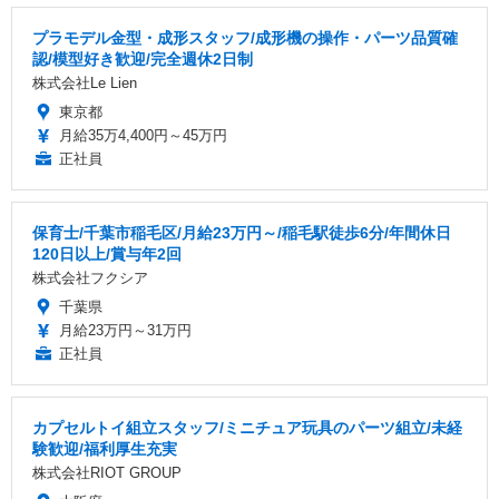
プラモデル金型・成形スタッフ/成形機の操作・パーツ品質確
認/模型好き歓迎/完全週休2日制
株式会社Le Lien
東京都
月給35万4,400円～45万円
正社員
保育士/千葉市稲毛区/月給23万円～/稲毛駅徒歩6分/年間休日
120日以上/賞与年2回
株式会社フクシア
千葉県
月給23万円～31万円
正社員
カプセルトイ組立スタッフ/ミニチュア玩具のパーツ組立/未経
験歓迎/福利厚生充実
株式会社RIOT GROUP