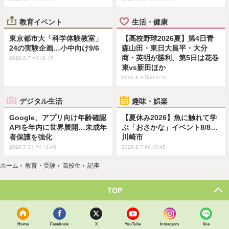
教育イベント
生活・健康
東京都市大「科学体験教室」
【高校野球2026夏】第4日青
24の実験企画…小中向け9/6
森山田・東日大昌平・大分
商・英明が勝利、第5日は花巻
2026.8.7 Fri 18:15
東vs新田ほか
2026.8.9 Sun 9:15
デジタル生活
趣味・娯楽
Google、アプリ向け年齢確認
【夏休み2026】魚に触れて学
APIを年内に世界展開…未成年
ぶ「おさかな」イベント8/8…
者保護を強化
川崎市
2026.7.31 Fri 13:45
2026.8.7 Fri 10:45
ホーム
›
教育・受験
›
高校生
›
記事
TOP
Home
Facebook
X
YouTube
Instagram
line