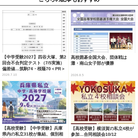
【中学受験2027】四谷大塚、第2
高校囲碁全国大会、団体戦は
回合不合判定テスト（7/5実施）
灘・南山女子部が優勝
偏差値…筑駒74・桜蔭70＜PR＞
2026.7.10
2026.8.5
【高校受験】【中学受験】兵庫
【高校受験】横須賀の私立4校が
県内の私立31校が集結、個別相
参加…合同相談会10/12