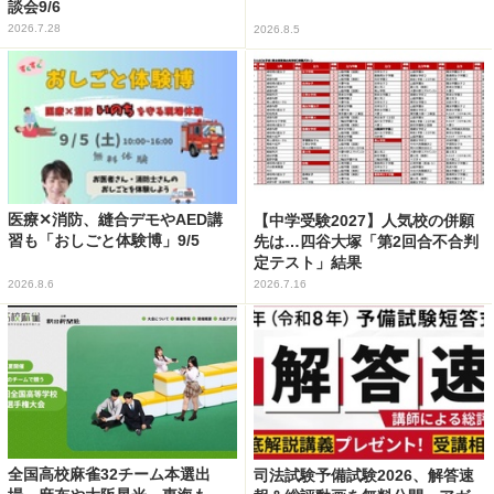
談会9/6
2026.7.28
2026.8.5
医療✕消防、縫合デモやAED講
【中学受験2027】人気校の併願
習も「おしごと体験博」9/5
先は…四谷大塚「第2回合不合判
定テスト」結果
2026.8.6
2026.7.16
全国高校麻雀32チーム本選出
司法試験予備試験2026、解答速