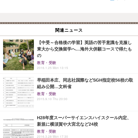
関連ニュース
【中受～合格後の学習】英語の苦手意識を克服し
東大から交換留学へ…海外大併願コースで得たも
の
教育・受験
2016.1.25 Mon 13:15
早稲田本庄、同志社国際などSGH指定校56校の取
組み公開…文科省
教育・受験
2015.9.10 Thu 20:00
H28年度スーパーサイエンスハイスクール内定、
新規に横須賀や大宮北など24校
教育・受験
2016.3.28 Mon 17:30