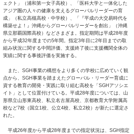
ェクト」（浦和第一女子高校）、「医科大学と一体化した
アジア圏の人々の健康を支えるグローバルリーダーの育
成」（私立高槻高校・中学校）、「『平成の大交易時代を
構築せよ！』沖縄からグローバルリーダーを創出」（沖縄
県立那覇国際高校）などさまざま。指定期間は平成28年度
から平成32年度までの5年間。指定3年目に2年目までの取
組み状況に関する中間評価、支援終了後に支援機関全体の
実績に関する事後評価を実施する。
また、SGH事業の構想をより多くの学校に広めていく観
点から、SGH事業を踏まえたグローバル・リーダー育成に
資する教育の開発・実践に取り組む高校を「SGHアソシエ
イト」として位置付けている。平成28年度については、山
形県立山形東高校、私立名古屋高校、京都教育大学附属高
校など7校（国立1校、公立4校、私立2校）が新たに選定さ
れた。
平成26年度から平成28年度までの指定状況は、SGH指定