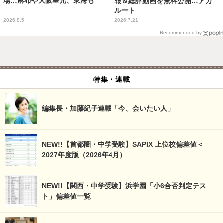
場…麻布や大阪星光、東海も
報＆総評動画を無料公開…アガ
ルート
2026.8.5
2026.7.21
Recommended by
特集・連載
編集長・加藤紀子連載「今、会いたい人」
NEW!!【首都圏・中学受験】SAPIX 上位校偏差値＜
2027年度版（2026年4月）
NEW!!【関西・中学受験】浜学園「小6合否判定テス
ト」偏差値一覧