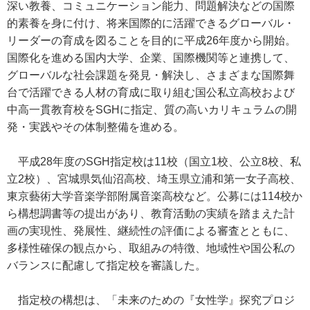
深い教養、コミュニケーション能力、問題解決などの国際
的素養を身に付け、将来国際的に活躍できるグローバル・
リーダーの育成を図ることを目的に平成26年度から開始。
国際化を進める国内大学、企業、国際機関等と連携して、
グローバルな社会課題を発見・解決し、さまざまな国際舞
台で活躍できる人材の育成に取り組む国公私立高校および
中高一貫教育校をSGHに指定、質の高いカリキュラムの開
発・実践やその体制整備を進める。
平成28年度のSGH指定校は11校（国立1校、公立8校、私
立2校）、宮城県気仙沼高校、埼玉県立浦和第一女子高校、
東京藝術大学音楽学部附属音楽高校など。公募には114校か
ら構想調書等の提出があり、教育活動の実績を踏まえた計
画の実現性、発展性、継続性の評価による審査とともに、
多様性確保の観点から、取組みの特徴、地域性や国公私の
バランスに配慮して指定校を審議した。
指定校の構想は、「未来のための『女性学』探究プロジ