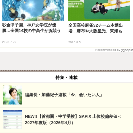
砂金甲子園、神戸女学院が優
全国高校麻雀32チーム本選出
勝…全国14校の中高生が腕競う
場…麻布や大阪星光、東海も
2026.7.29
2026.8.5
Recommended by
特集・連載
編集長・加藤紀子連載「今、会いたい人」
NEW!!【首都圏・中学受験】SAPIX 上位校偏差値＜
2027年度版（2026年4月）