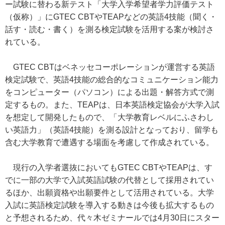
ー試験に替わる新テスト「大学入学希望者学力評価テスト
（仮称）」にGTEC CBTやTEAPなどの英語4技能（聞く・
話す・読む・書く）を測る検定試験を活用する案が検討さ
れている。
GTEC CBTはベネッセコーポレーションが運営する英語
検定試験で、英語4技能の総合的なコミュニケーション能力
をコンピューター（パソコン）による出題・解答方式で測
定するもの。また、TEAPは、日本英語検定協会が大学入試
を想定して開発したもので、「大学教育レベルにふさわし
い英語力」（英語4技能）を測る設計となっており、留学も
含む大学教育で遭遇する場面を考慮して作成されている。
現行の入学者選抜においてもGTEC CBTやTEAPは、す
でに一部の大学で入試英語試験の代替として採用されてい
るほか、出願資格や出願要件として活用されている。大学
入試に英語検定試験を導入する動きは今後も拡大するもの
と予想されるため、代々木ゼミナールでは4月30日にスター