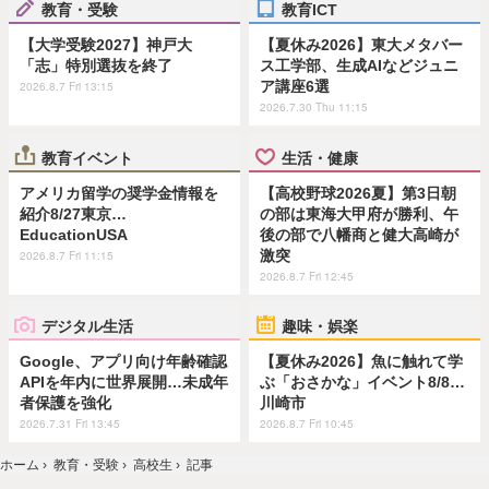
教育・受験
教育ICT
【大学受験2027】神戸大
【夏休み2026】東大メタバー
「志」特別選抜を終了
ス工学部、生成AIなどジュニ
ア講座6選
2026.8.7 Fri 13:15
2026.7.30 Thu 11:15
教育イベント
生活・健康
アメリカ留学の奨学金情報を
【高校野球2026夏】第3日朝
紹介8/27東京…
の部は東海大甲府が勝利、午
EducationUSA
後の部で八幡商と健大高崎が
激突
2026.8.7 Fri 11:15
2026.8.7 Fri 12:45
デジタル生活
趣味・娯楽
Google、アプリ向け年齢確認
【夏休み2026】魚に触れて学
APIを年内に世界展開…未成年
ぶ「おさかな」イベント8/8…
者保護を強化
川崎市
2026.7.31 Fri 13:45
2026.8.7 Fri 10:45
ホーム
›
教育・受験
›
高校生
›
記事