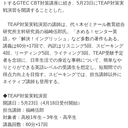
トするGTEC CBT対策講座に続き、5月23日にTEAP対策実
戦演習を開講することとした。
TEAP対策実戦演習の講師は、代々木ゼミナール教育総合
研究所主幹研究員の福崎伍郎氏。「きめる！センター英
語」や「解決！イングリッシュ」など多数の著作もある。
講義は60分×17回で、内訳はリスニング5回、スピーキング
4回、リーディング5回、ライティング3回。TEAP受験予定
者を念頭に、日常生活での身近な事柄について、簡単なや
りとりができる英語レベルの受講生を想定し、短期間での
得点力向上を目指す。スピーキングでは、担当講師以外に
ネイティブ講師も登用する。
◆TEAP対策実戦演習
開講日：5月23日（4月18日受付開始）
担当講師：福崎伍郎
対象者：高校1年生～3年生・高卒生
講義回数：60分×17回