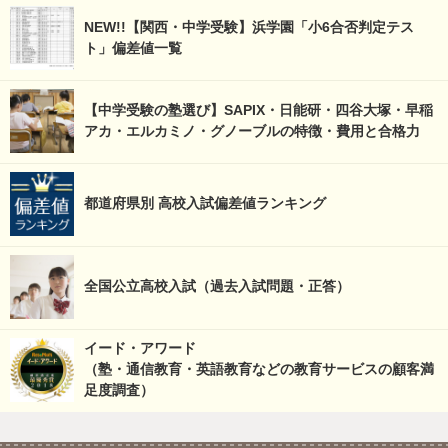
NEW!!【関西・中学受験】浜学園「小6合否判定テス
ト」偏差値一覧
【中学受験の塾選び】SAPIX・日能研・四谷大塚・早稲
アカ・エルカミノ・グノーブルの特徴・費用と合格力
都道府県別 高校入試偏差値ランキング
全国公立高校入試（過去入試問題・正答）
イード・アワード
（塾・通信教育・英語教育などの教育サービスの顧客満
足度調査）