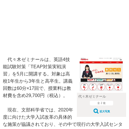
代々木ゼミナールは、英語4技
能試験対策「TEAP対策実戦演
習」を5月に開講する。対象は高
校1年生から3年生と高卒生。講義
回数は60分×17回で、授業料は教
材費を含め29,700円（税込）。
代々木ゼミナール
全 2 枚
現在、文部科学省では、2020年
拡大写真
度に向けた大学入試改革の具体的
な施策が協議されており、その中で現行の大学入試センタ