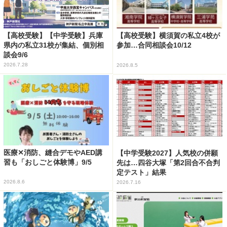
【高校受験】【中学受験】兵庫
【高校受験】横須賀の私立4校が
県内の私立31校が集結、個別相
参加…合同相談会10/12
談会9/6
2026.7.28
2026.8.5
医療✕消防、縫合デモやAED講
【中学受験2027】人気校の併願
習も「おしごと体験博」9/5
先は…四谷大塚「第2回合不合判
定テスト」結果
2026.8.6
2026.7.16