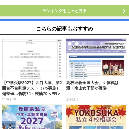
ランキングをもっと見る
こちらの記事もおすすめ
【中学受験2027】四谷大塚、第2
高校囲碁全国大会、団体戦は
回合不合判定テスト（7/5実施）
灘・南山女子部が優勝
偏差値…筑駒74・桜蔭70＜PR＞
2026.7.10
2026.8.5