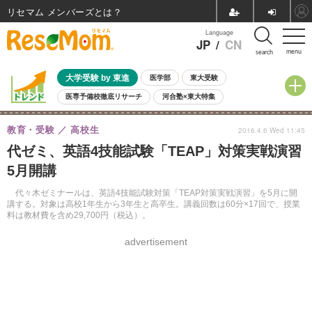
リセマム メンバーズ
Language
JP
/
CN
menu
search
大学受験 by 東進
医学部
東大受験
医専予備校徹底リサーチ
河合塾×東大特集
親子で考える大学選び
高校受験
中学受験
小学校受験
教育・受験
高校生
2016.4.6 Wed 11:45
共通テスト
夏休み
8月開催学校説明会・相談会
代ゼミ、英語4技能試験「TEAP」対策実戦演習
8月開催イベント・WS
全国公立高校 過去問
人気記事
5月開講
自由研究教材（小学生向け）
自由研究教材（中学生向け）
ランキング
代々木ゼミナールは、英語4技能試験対策「TEAP対策実戦演習」を5月に開
講する。対象は高校1年生から3年生と高卒生。講義回数は60分×17回で、授業
料は教材費を含め29,700円（税込）。
advertisement