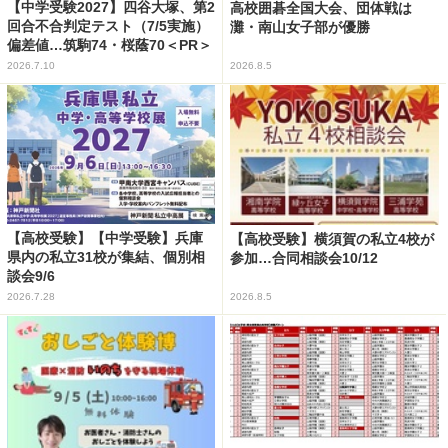
【中学受験2027】四谷大塚、第2
高校囲碁全国大会、団体戦は
回合不合判定テスト（7/5実施）
灘・南山女子部が優勝
偏差値…筑駒74・桜蔭70＜PR＞
2026.7.10
2026.8.5
【高校受験】【中学受験】兵庫
【高校受験】横須賀の私立4校が
県内の私立31校が集結、個別相
参加…合同相談会10/12
談会9/6
2026.7.28
2026.8.5