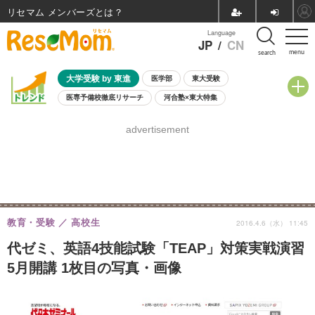
リセマム メンバーズ
Language
JP
/
CN
menu
search
大学受験 by 東進
医学部
東大受験
医専予備校徹底リサーチ
河合塾×東大特集
親子で考える大学選び
高校受験
中学受験
小学校受験
advertisement
共通テスト
夏休み
8月開催学校説明会・相談会
8月開催イベント・WS
全国公立高校 過去問
人気記事
自由研究教材（小学生向け）
自由研究教材（中学生向け）
ランキング
教育・受験
高校生
2016.4.6（水） 11:45
代ゼミ、英語4技能試験「TEAP」対策実戦演習
5月開講 1枚目の写真・画像