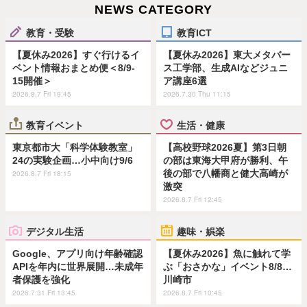
NEWS CATEGORY
教育・受験
教育ICT
【夏休み2026】すぐ行けるイ
【夏休み2026】東大メタバー
ベント情報おまとめ便＜8/9-
ス工学部、生成AIなどジュニ
15開催＞
ア講座6選
2026.8.7 Fri 19:45
2026.7.30 Thu 11:15
教育イベント
生活・健康
東京都市大「科学体験教室」
【高校野球2026夏】第3日朝
24の実験企画…小中向け9/6
の部は東海大甲府が勝利、午
後の部で八幡商と健大高崎が
2026.8.7 Fri 18:15
激突
2026.8.7 Fri 12:45
デジタル生活
趣味・娯楽
Google、アプリ向け年齢確認
【夏休み2026】魚に触れて学
APIを年内に世界展開…未成年
ぶ「おさかな」イベント8/8…
者保護を強化
川崎市
2026.7.31 Fri 13:45
2026.8.7 Fri 10:45