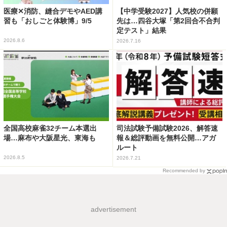
医療✕消防、縫合デモやAED講
【中学受験2027】人気校の併願
習も「おしごと体験博」9/5
先は…四谷大塚「第2回合不合判
定テスト」結果
2026.8.6
2026.7.16
全国高校麻雀32チーム本選出
司法試験予備試験2026、解答速
場…麻布や大阪星光、東海も
報＆総評動画を無料公開…アガ
ルート
2026.8.5
2026.7.21
Recommended by
advertisement