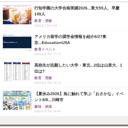
行知学園の大学合格実績2026...東大55人、早慶
149人
教育・受験
2026.8.7 Fri 0:45
アメリカ留学の奨学金情報を紹介8/27東
京...EducationUSA
教育イベント
2026.8.6 Thu 17:15
高校生が志願したい大学・東北...2位は山形大、1
位は?
教育・受験
2026.8.6 Thu 16:15
【夏休み2026】魚に触れて学ぶ「おさかな」イベ
ント8/8...川崎市
趣味・娯楽
2026.8.6 Thu 16:45