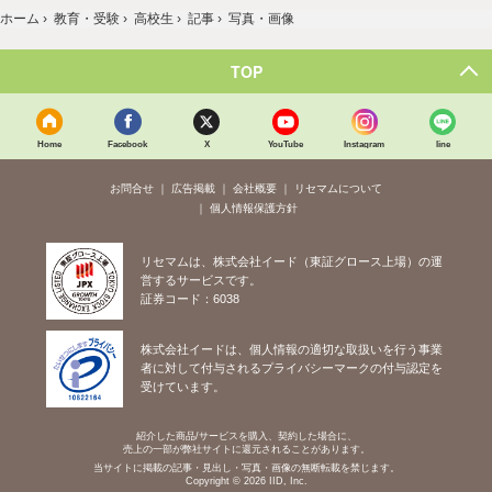
ホーム
›
教育・受験
›
高校生
›
記事
›
写真・画像
TOP
Home
Facebook
X
YouTube
Instagram
line
お問合せ
広告掲載
会社概要
リセマムについて
個人情報保護方針
リセマムは、株式会社イード（東証グロース上場）の運
営するサービスです。
証券コード：6038
株式会社イードは、個人情報の適切な取扱いを行う事業
者に対して付与されるプライバシーマークの付与認定を
受けています。
紹介した商品/サービスを購入、契約した場合に、
売上の一部が弊社サイトに還元されることがあります。
当サイトに掲載の記事・見出し・写真・画像の無断転載を禁じます。
Copyright © 2026 IID, Inc.