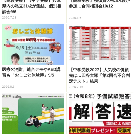
【高校受験】【中学受験】兵庫
【高校受験】横須賀の私立4校が
県内の私立31校が集結、個別相
参加…合同相談会10/12
談会9/6
2026.7.28
2026.8.5
医療✕消防、縫合デモやAED講
【中学受験2027】人気校の併願
習も「おしごと体験博」9/5
先は…四谷大塚「第2回合不合判
定テスト」結果
2026.8.6
2026.7.16