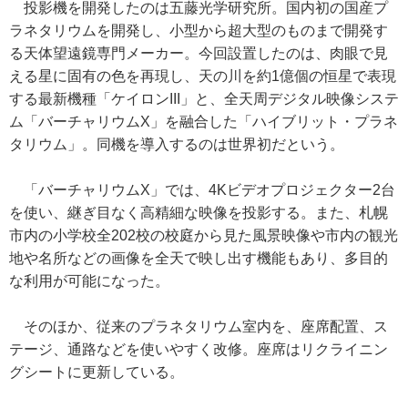
投影機を開発したのは五藤光学研究所。国内初の国産プ
ラネタリウムを開発し、小型から超大型のものまで開発す
る天体望遠鏡専門メーカー。今回設置したのは、肉眼で見
える星に固有の色を再現し、天の川を約1億個の恒星で表現
する最新機種「ケイロンIII」と、全天周デジタル映像システ
ム「バーチャリウムX」を融合した「ハイブリット・プラネ
タリウム」。同機を導入するのは世界初だという。
「バーチャリウムX」では、4Kビデオプロジェクター2台
を使い、継ぎ目なく高精細な映像を投影する。また、札幌
市内の小学校全202校の校庭から見た風景映像や市内の観光
地や名所などの画像を全天で映し出す機能もあり、多目的
な利用が可能になった。
そのほか、従来のプラネタリウム室内を、座席配置、ス
テージ、通路などを使いやすく改修。座席はリクライニン
グシートに更新している。