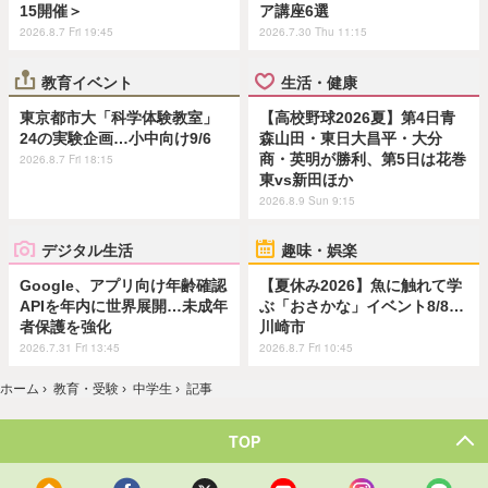
15開催＞
ア講座6選
2026.8.7 Fri 19:45
2026.7.30 Thu 11:15
教育イベント
生活・健康
東京都市大「科学体験教室」
【高校野球2026夏】第4日青
24の実験企画…小中向け9/6
森山田・東日大昌平・大分
商・英明が勝利、第5日は花巻
2026.8.7 Fri 18:15
東vs新田ほか
2026.8.9 Sun 9:15
デジタル生活
趣味・娯楽
Google、アプリ向け年齢確認
【夏休み2026】魚に触れて学
APIを年内に世界展開…未成年
ぶ「おさかな」イベント8/8…
者保護を強化
川崎市
2026.7.31 Fri 13:45
2026.8.7 Fri 10:45
ホーム
›
教育・受験
›
中学生
›
記事
TOP