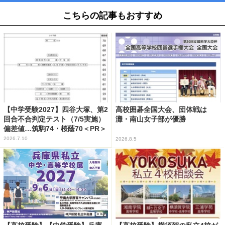
こちらの記事もおすすめ
【中学受験2027】四谷大塚、第2
高校囲碁全国大会、団体戦は
回合不合判定テスト（7/5実施）
灘・南山女子部が優勝
偏差値…筑駒74・桜蔭70＜PR＞
2026.7.10
2026.8.5