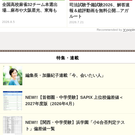
全国高校麻雀32チーム本選出
司法試験予備試験2026、解答速
場…麻布や大阪星光、東海も
報＆総評動画を無料公開…アガ
ルート
2026.8.5
2026.7.21
Recommended by
特集・連載
編集長・加藤紀子連載「今、会いたい人」
NEW!!【首都圏・中学受験】SAPIX 上位校偏差値＜
2027年度版（2026年4月）
NEW!!【関西・中学受験】浜学園「小6合否判定テス
ト」偏差値一覧