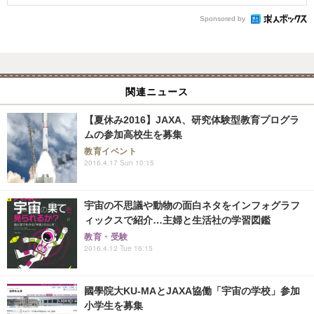
Sponsored by
関連ニュース
【夏休み2016】JAXA、研究体験型教育プログラ
ムの参加高校生を募集
教育イベント
2016.4.17 Sun 10:15
宇宙の不思議や動物の面白ネタをインフォグラフ
ィックスで紹介…主婦と生活社の学習図鑑
教育・受験
2016.4.12 Tue 16:15
國學院大KU‐MAとJAXA協働「宇宙の学校」参加
小学生を募集