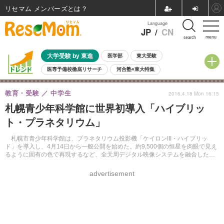
リセマム メンバーズ
Language
JP
/
CN
menu
search
大学受験 by 東進
医学部
東大受験
医専予備校徹底リサーチ
河合塾×東大特集
親子で考える大学選び
高校受験
中学受験
小学校受験
教育・受験
中学生
2016.4.18 Mon 16:15
共通テスト
夏休み
8月開催学校説明会・相談会
札幌青少年科学館に世界初導入「ハイブリッ
8月開催イベント・WS
全国公立高校 過去問
人気記事
ト・プラネタリウム」
自由研究教材（小学生向け）
自由研究教材（中学生向け）
ランキング
札幌市青少年科学館は、プラネタリウム投影機「ケイロンIII・ハイブリッ
ド」を導入し、4月14日から一般公開を始めた。約9,500個の恒星を肉眼で見え
るように固有の色で再現するなど、全天周デジタル映像システムを融合した
「ハイブリット・プラネタリウム」。
advertisement