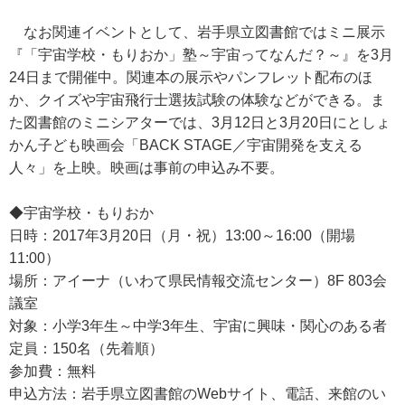
なお関連イベントとして、岩手県立図書館ではミニ展示
『「宇宙学校・もりおか」塾～宇宙ってなんだ？～』を3月
24日まで開催中。関連本の展示やパンフレット配布のほ
か、クイズや宇宙飛行士選抜試験の体験などができる。ま
た図書館のミニシアターでは、3月12日と3月20日にとしょ
かん子ども映画会「BACK STAGE／宇宙開発を支える
人々」を上映。映画は事前の申込み不要。
◆宇宙学校・もりおか
日時：2017年3月20日（月・祝）13:00～16:00（開場
11:00）
場所：アイーナ（いわて県民情報交流センター）8F 803会
議室
対象：小学3年生～中学3年生、宇宙に興味・関心のある者
定員：150名（先着順）
参加費：無料
申込方法：岩手県立図書館のWebサイト、電話、来館のい