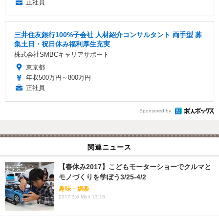
正社員
三井住友銀行100%子会社 人材紹介コンサルタント 両手型 募
集土日・祝日休み福利厚生充実
株式会社SMBCキャリアサポート
東京都
年収500万円～800万円
正社員
Sponsored by
関連ニュース
【春休み2017】こどもモーターショーでクルマと
モノづくりを学ぼう3/25-4/2
趣味・娯楽
2017.3.6 Mon 13:15