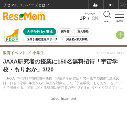
リセマム メンバーズ
Language
JP
/
CN
menu
search
大学受験 by 東進
医学部
東大受験
医専予備校徹底リサーチ
河合塾×東大特集
親子で考える大学選び
高校受験
中学受験
小学校受験
教育イベント
小学生
2017.3.8 Wed 18:45
共通テスト
夏休み
8月開催学校説明会・相談会
JAXA研究者の授業に150名無料招待「宇宙学
8月開催イベント・WS
全国公立高校 過去問
人気記事
校・もりおか」3/20
自由研究教材（小学生向け）
自由研究教材（中学生向け）
ランキング
JAXA（宇宙航空研究開発機構）宇宙科学研究所と岩手県立図書館は3月20
日、おもに小学3年生から中学生を対象とした「宇宙学校・もりおか」をアイー
ナで開催する。宇宙に関する疑問に研究者の先生方がわかりやすく答えてくれ
る。定員は申込み先着150名。
advertisement