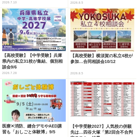
2026.7.10
2026.8.5
【高校受験】【中学受験】兵庫
【高校受験】横須賀の私立4校が
県内の私立31校が集結、個別相
参加…合同相談会10/12
談会9/6
2026.7.28
2026.8.5
医療✕消防、縫合デモやAED講
【中学受験2027】人気校の併願
習も「おしごと体験博」9/5
先は…四谷大塚「第2回合不合判