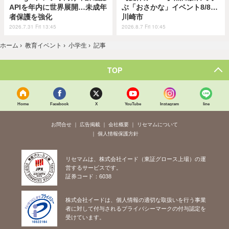
APIを年内に世界展開…未成年
ぶ「おさかな」イベント8/8…
者保護を強化
川崎市
2026.7.31 Fri 13:45
2026.8.7 Fri 10:45
ホーム
›
教育イベント
›
小学生
›
記事
TOP
Home
Facebook
X
YouTube
Instagram
line
お問合せ
広告掲載
会社概要
リセマムについて
個人情報保護方針
リセマムは、株式会社イード（東証グロース上場）の運
営するサービスです。
証券コード：6038
株式会社イードは、個人情報の適切な取扱いを行う事業
者に対して付与されるプライバシーマークの付与認定を
受けています。