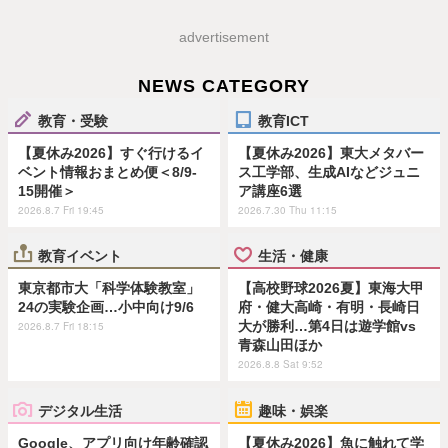
advertisement
NEWS CATEGORY
教育・受験
教育ICT
【夏休み2026】すぐ行けるイ
【夏休み2026】東大メタバー
ベント情報おまとめ便＜8/9-
ス工学部、生成AIなどジュニ
15開催＞
ア講座6選
2026.8.7 Fri 19:45
2026.7.30 Thu 11:15
教育イベント
生活・健康
東京都市大「科学体験教室」
【高校野球2026夏】東海大甲
24の実験企画…小中向け9/6
府・健大高崎・有明・長崎日
大が勝利…第4日は遊学館vs
2026.8.7 Fri 18:15
青森山田ほか
2026.8.8 Sat 9:52
デジタル生活
趣味・娯楽
Google、アプリ向け年齢確認
【夏休み2026】魚に触れて学