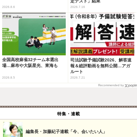
定テスト」結果
2026.8.6
2026.7.16
全国高校麻雀32チーム本選出
司法試験予備試験2026、解答速
場…麻布や大阪星光、東海も
報＆総評動画を無料公開…アガ
ルート
2026.8.5
2026.7.21
Recommended by
特集・連載
編集長・加藤紀子連載「今、会いたい人」