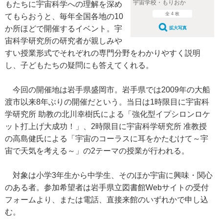
宇宙学校・もりおか
もたちに宇宙科学への理解を深め
全 4 枚
てもらおうと、毎年全国各地の10
か所ほどで開催するイベント。宇
拡大写真
宙科学研究所の研究者が親しみや
すい授業形式でそれぞれの専門分野をわかりやすく説明
し、子どもたちの疑問にも答えてくれる。
今回の開催地は岩手県盛岡市。岩手県では2009年の大船
渡市以来8年ぶりの開催だという。当日は1時限目に宇宙科
学研究所 助教の北川幸樹氏による「強化型イプシロンロケ
ット打上げ大成功！」、2時限目に宇宙科学研究所 准教授
の高島健氏による「宇宙のコーラスに耳をかたむけて～宇
宙で天気を考える～」の2テーマの授業が行われる。
対象は小学3年生から中学生、そのほか宇宙に興味・関心
のある者。参加希望者は岩手県立図書館Webサイトの受付
フォームより、または電話、直接来館のいずれかで申し込
む。