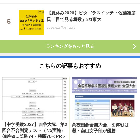
【夏休み2026】ピタゴラスイッチ・佐藤雅彦
氏「目で見る算数」8/1東大
2026.6.2 Tue 12:15
ランキングをもっと見る
こちらの記事もおすすめ
【中学受験2027】四谷大塚、第2
高校囲碁全国大会、団体戦は
回合不合判定テスト（7/5実施）
灘・南山女子部が優勝
偏差値…筑駒74・桜蔭70＜PR＞