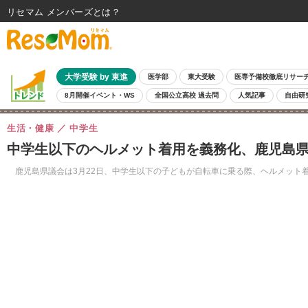
リセマム メンバーズ
大学受験 by 東進
医学部
東大受験
医専予備校徹底リサー
8月開催イベント・WS
全国公立高校 過去問
人気記事
自由研
生活・健康
中学生
中学生以下のヘルメット着用を義務化、鹿児島
鹿児島県議会は3月22日、中学生以下の子どもが自転車に乗る際、ヘルメット