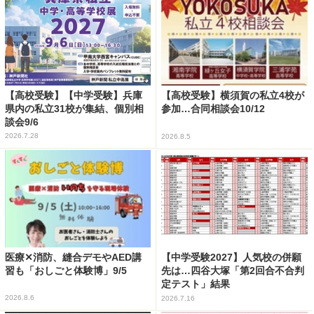
【高校受験】【中学受験】兵庫
【高校受験】横須賀の私立4校が
県内の私立31校が集結、個別相
参加…合同相談会10/12
談会9/6
2026.7.28
2026.8.5
医療✕消防、縫合デモやAED講
【中学受験2027】人気校の併願
習も「おしごと体験博」9/5
先は…四谷大塚「第2回合不合判
定テスト」結果
2026.8.6
2026.7.16