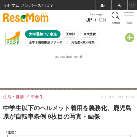
リセマム メンバーズ
Language
JP
/
CN
menu
search
大学受験 by 東進
医学部
東大受験
医専予備校徹底リサーチ
河合塾×東大特集
親子で考える大学選び
高校受験
中学受験
小学校受験
advertisement
共通テスト
夏休み
8月開催学校説明会・相談会
8月開催イベント・WS
全国公立高校 過去問
人気記事
自由研究教材（小学生向け）
自由研究教材（中学生向け）
ランキング
生活・健康
中学生
2017.3.30（木） 19:15
中学生以下のヘルメット着用を義務化、鹿児島
県が自転車条例 9枚目の写真・画像