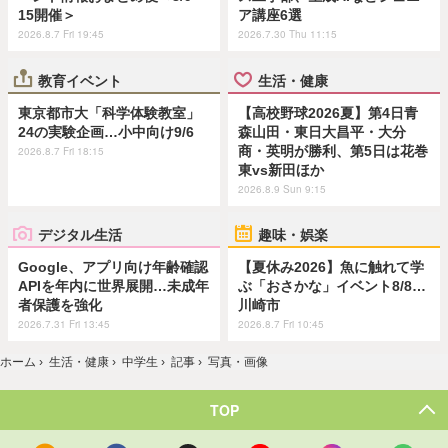
15開催＞
ア講座6選
2026.8.7 Fri 19:45
2026.7.30 Thu 11:15
教育イベント
生活・健康
東京都市大「科学体験教室」
【高校野球2026夏】第4日青
24の実験企画…小中向け9/6
森山田・東日大昌平・大分
商・英明が勝利、第5日は花巻
2026.8.7 Fri 18:15
東vs新田ほか
2026.8.9 Sun 9:15
デジタル生活
趣味・娯楽
Google、アプリ向け年齢確認
【夏休み2026】魚に触れて学
APIを年内に世界展開…未成年
ぶ「おさかな」イベント8/8…
者保護を強化
川崎市
2026.7.31 Fri 13:45
2026.8.7 Fri 10:45
ホーム
›
生活・健康
›
中学生
›
記事
›
写真・画像
TOP