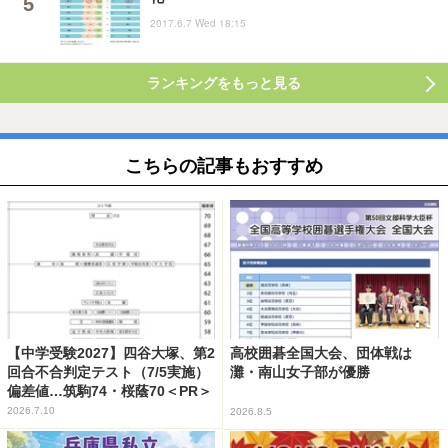
2017.6.7 Wed 18:15
ランキングをもっと見る
こちらの記事もおすすめ
【中学受験2027】四谷大塚、第2
高校囲碁全国大会、団体戦は
回合不合判定テスト（7/5実施）
灘・南山女子部が優勝
偏差値…筑駒74・桜蔭70＜PR＞
2026.7.10
2026.8.5