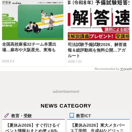
全国高校麻雀32チーム本選出
司法試験予備試験2026、解答速
場…麻布や大阪星光、東海も
報＆総評動画を無料公開…アガ
ルート
2026.8.5
2026.7.21
Recommended by
advertisement
NEWS CATEGORY
教育・受験
教育ICT
【夏休み2026】すぐ行けるイ
【夏休み2026】東大メタバー
ベント情報おまとめ便＜8/9-
ス工学部、生成AIなどジュニ