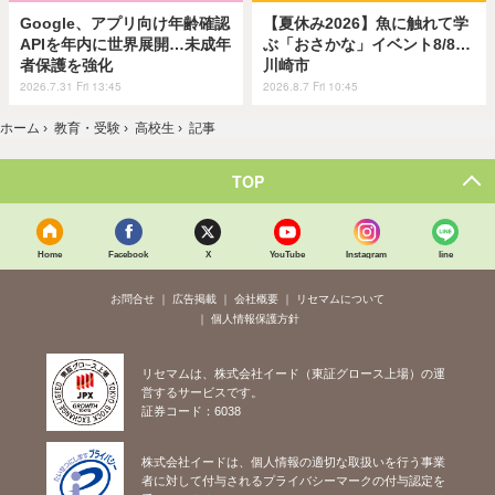
Google、アプリ向け年齢確認
【夏休み2026】魚に触れて学
APIを年内に世界展開…未成年
ぶ「おさかな」イベント8/8…
者保護を強化
川崎市
2026.7.31 Fri 13:45
2026.8.7 Fri 10:45
ホーム
›
教育・受験
›
高校生
›
記事
TOP
Home
Facebook
X
YouTube
Instagram
line
お問合せ
広告掲載
会社概要
リセマムについて
個人情報保護方針
リセマムは、株式会社イード（東証グロース上場）の運
営するサービスです。
証券コード：6038
株式会社イードは、個人情報の適切な取扱いを行う事業
者に対して付与されるプライバシーマークの付与認定を