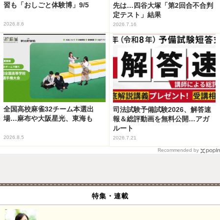
習も「おしごと体験博」9/5
先は…四谷大塚「第2回合不合判
定テスト」結果
2026.8.6
2026.7.16
全国高校麻雀32チーム本選出
司法試験予備試験2026、解答速
場…麻布や大阪星光、東海も
報＆総評動画を無料公開…アガ
ルート
2026.8.5
2026.7.21
Recommended by
特集・連載