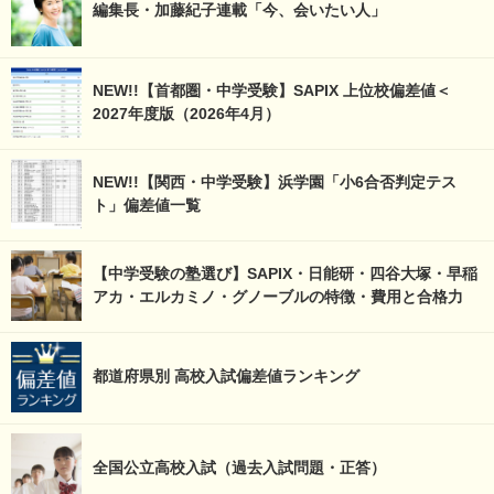
編集長・加藤紀子連載「今、会いたい人」
NEW!!【首都圏・中学受験】SAPIX 上位校偏差値＜
2027年度版（2026年4月）
NEW!!【関西・中学受験】浜学園「小6合否判定テス
ト」偏差値一覧
【中学受験の塾選び】SAPIX・日能研・四谷大塚・早稲
アカ・エルカミノ・グノーブルの特徴・費用と合格力
都道府県別 高校入試偏差値ランキング
全国公立高校入試（過去入試問題・正答）