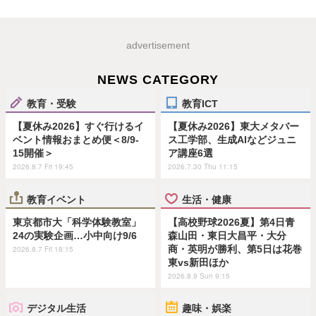
advertisement
NEWS CATEGORY
教育・受験
教育ICT
【夏休み2026】すぐ行けるイ
【夏休み2026】東大メタバー
ベント情報おまとめ便＜8/9-
ス工学部、生成AIなどジュニ
15開催＞
ア講座6選
2026.8.7 Fri 19:45
2026.7.30 Thu 11:15
教育イベント
生活・健康
東京都市大「科学体験教室」
【高校野球2026夏】第4日青
24の実験企画…小中向け9/6
森山田・東日大昌平・大分
商・英明が勝利、第5日は花巻
2026.8.7 Fri 18:15
東vs新田ほか
2026.8.9 Sun 9:15
デジタル生活
趣味・娯楽