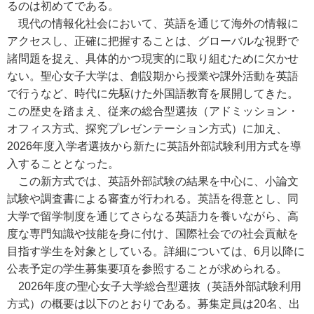
るのは初めてである。
現代の情報化社会において、英語を通じて海外の情報に
アクセスし、正確に把握することは、グローバルな視野で
諸問題を捉え、具体的かつ現実的に取り組むために欠かせ
ない。聖心女子大学は、創設期から授業や課外活動を英語
で行うなど、時代に先駆けた外国語教育を展開してきた。
この歴史を踏まえ、従来の総合型選抜（アドミッション・
オフィス方式、探究プレゼンテーション方式）に加え、
2026年度入学者選抜から新たに英語外部試験利用方式を導
入することとなった。
この新方式では、英語外部試験の結果を中心に、小論文
試験や調査書による審査が行われる。英語を得意とし、同
大学で留学制度を通じてさらなる英語力を養いながら、高
度な専門知識や技能を身に付け、国際社会での社会貢献を
目指す学生を対象としている。詳細については、6月以降に
公表予定の学生募集要項を参照することが求められる。
2026年度の聖心女子大学総合型選抜（英語外部試験利用
方式）の概要は以下のとおりである。募集定員は20名、出