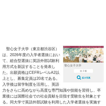
聖心女子大学（東京都渋谷区）
は、2026年度の入学者選抜におい
て、総合型選抜に英語外部試験利
聖心女子大学
用方式を新設することを発表し
全 2 枚
た。出願資格はCEFRレベルA2以
上とし、募集定員は20名である。
拡大写真
入学後は留学制度を活用し、英語
力をさらに高めながら高度な専門知識や技能を習得し、卒
業後には国際社会での社会貢献を目指す受験生を対象とす
る。同大学で英語外部試験を利用した入学者選抜を実施す