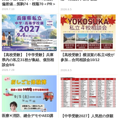
偏差値…筑駒74・桜蔭70＜PR＞
2026.7.10
2026.8.5
【高校受験】【中学受験】兵庫
【高校受験】横須賀の私立4校が
県内の私立31校が集結、個別相
参加…合同相談会10/12
談会9/6
2026.7.28
2026.8.5
医療✕消防、縫合デモやAED講
【中学受験2027】人気校の併願