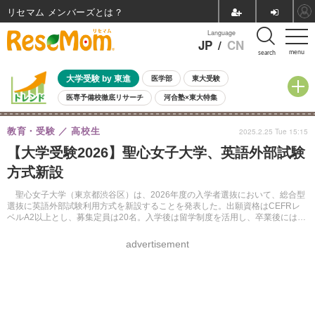
リセマム メンバーズ
Language
JP
/
CN
menu
search
大学受験 by 東進
医学部
東大受験
医専予備校徹底リサーチ
河合塾×東大特集
親子で考える大学選び
高校受験
中学受験
小学校受験
教育・受験
高校生
2025.2.25 Tue 15:15
共通テスト
夏休み
8月開催学校説明会・相談会
【大学受験2026】聖心女子大学、英語外部試験
8月開催イベント・WS
全国公立高校 過去問
人気記事
方式新設
自由研究教材（小学生向け）
自由研究教材（中学生向け）
ランキング
聖心女子大学（東京都渋谷区）は、2026年度の入学者選抜において、総合型
選抜に英語外部試験利用方式を新設することを発表した。出願資格はCEFRレ
ベルA2以上とし、募集定員は20名。入学後は留学制度を活用し、卒業後には国
際社会での社会貢献を目指す受験生を対象とする。
advertisement