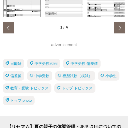
‹
1
/
4
advertisement
日能研
中学受験2026
中学受験 偏差値
偏差値
中学受験
模擬試験（模試）
小学生
教育・受験 トピックス
トップ トピックス
トップ photo
【リセマム】夏の親子の体調管理・あまさけについての