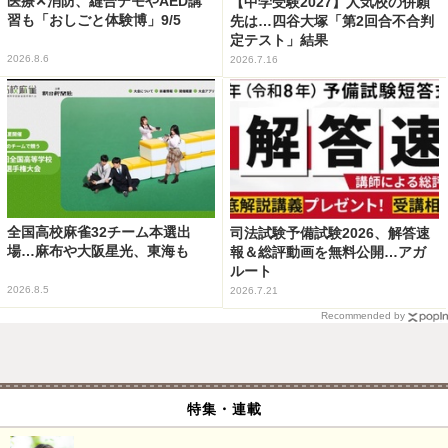
医療✕消防、縫合デモやAED講
【中学受験2027】人気校の併願
習も「おしごと体験博」9/5
先は…四谷大塚「第2回合不合判
定テスト」結果
2026.8.6
2026.7.16
全国高校麻雀32チーム本選出
司法試験予備試験2026、解答速
場…麻布や大阪星光、東海も
報＆総評動画を無料公開…アガ
ルート
2026.8.5
2026.7.21
Recommended by
特集・連載