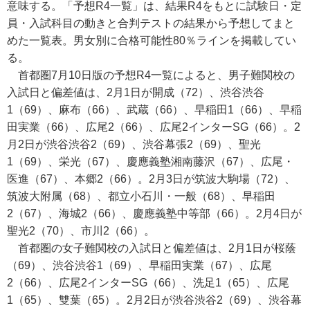
意味する。「予想R4一覧」は、結果R4をもとに試験日・定
員・入試科目の動きと合判テストの結果から予想してまと
めた一覧表。男女別に合格可能性80％ラインを掲載してい
る。
首都圏7月10日版の予想R4一覧によると、男子難関校の
入試日と偏差値は、2月1日が開成（72）、渋谷渋谷
1（69）、麻布（66）、武蔵（66）、早稲田1（66）、早稲
田実業（66）、広尾2（66）、広尾2インターSG（66）。2
月2日が渋谷渋谷2（69）、渋谷幕張2（69）、聖光
1（69）、栄光（67）、慶應義塾湘南藤沢（67）、広尾・
医進（67）、本郷2（66）。2月3日が筑波大駒場（72）、
筑波大附属（68）、都立小石川・一般（68）、早稲田
2（67）、海城2（66）、慶應義塾中等部（66）。2月4日が
聖光2（70）、市川2（66）。
首都圏の女子難関校の入試日と偏差値は、2月1日が桜蔭
（69）、渋谷渋谷1（69）、早稲田実業（67）、広尾
2（66）、広尾2インターSG（66）、洗足1（65）、広尾
1（65）、雙葉（65）。2月2日が渋谷渋谷2（69）、渋谷幕