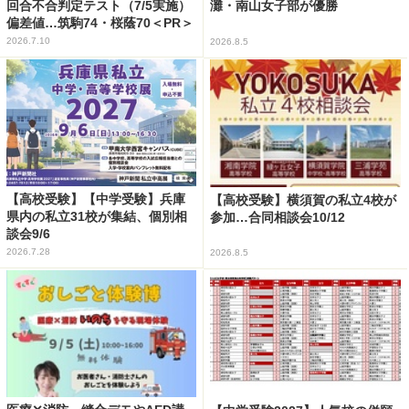
回合不合判定テスト（7/5実施）
灘・南山女子部が優勝
偏差値…筑駒74・桜蔭70＜PR＞
2026.7.10
2026.8.5
【高校受験】【中学受験】兵庫
【高校受験】横須賀の私立4校が
県内の私立31校が集結、個別相
参加…合同相談会10/12
談会9/6
2026.7.28
2026.8.5