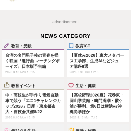
advertisement
NEWS CATEGORY
教育・受験
教育ICT
台湾の名門男子校の青春を描
【夏休み2026】東大メタバー
く映画『進行曲 マーチングボ
ス工学部、生成AIなどジュニ
ーイズ』日本版予告編
ア講座6選
2026.8.10 Mon 15:15
2026.7.30 Thu 11:15
教育イベント
生活・健康
中・高校生が手作り電気自動
【高校野球2026夏】花巻東・
車で競う「エコ1チャレンジカ
岡山学芸館・鳴門渦潮・霞ケ
ップ2026」日産・東京都市
浦が勝利、第6日は横浜vs沖
大・自技会共催8/22
縄尚学ほか
2026.8.10 Mon 16:15
2026.8.10 Mon 7:15
デジタル生活
趣味・娯楽