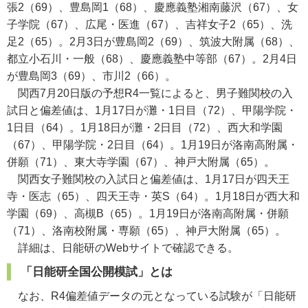
張2（69）、豊島岡1（68）、慶應義塾湘南藤沢（67）、女
子学院（67）、広尾・医進（67）、吉祥女子2（65）、洗
足2（65）。2月3日が豊島岡2（69）、筑波大附属（68）、
都立小石川・一般（68）、慶應義塾中等部（67）。2月4日
が豊島岡3（69）、市川2（66）。
関西7月20日版の予想R4一覧によると、男子難関校の入
試日と偏差値は、1月17日が灘・1日目（72）、甲陽学院・
1日目（64）。1月18日が灘・2日目（72）、西大和学園
（67）、甲陽学院・2日目（64）。1月19日が洛南高附属・
併願（71）、東大寺学園（67）、神戸大附属（65）。
関西女子難関校の入試日と偏差値は、1月17日が四天王
寺・医志（65）、四天王寺・英S（64）。1月18日が西大和
学園（69）、高槻B（65）。1月19日が洛南高附属・併願
（71）、洛南校附属・専願（65）、神戸大附属（65）。
詳細は、日能研のWebサイトで確認できる。
「日能研全国公開模試」とは
なお、R4偏差値データの元となっている試験が「日能研