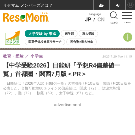
リセマム メンバーズ
Language
JP
/
CN
menu
search
大学受験 by 東進
医学部
東大受験
医専予備校徹底リサーチ
河合塾×東大特集
親子で考える大学選び
高校受験
中学受験
小学校受験
教育・受験
小学生
2025.7.29 Tue 11:15
共通テスト
夏休み
8月開催学校説明会・相談会
【中学受験2026】日能研「予想R4偏差値一
8月開催イベント・WS
全国公立高校 過去問
人気記事
覧」首都圏・関西7月版＜PR＞
自由研究教材（小学生向け）
自由研究教材（中学生向け）
ランキング
日能研は「2026年入試 予想R4一覧」の首都圏7月10日版、関西7月20日版を
公表した。合格可能性80％ラインの偏差値は、開成（72）、筑波大駒場
（72）、灘（72）、桜蔭（69）、女子学院（67）など。
advertisement