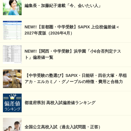
編集長・加藤紀子連載「今、会いたい人」
NEW!!【首都圏・中学受験】SAPIX 上位校偏差値＜
2027年度版（2026年4月）
NEW!!【関西・中学受験】浜学園「小6合否判定テス
ト」偏差値一覧
【中学受験の塾選び】SAPIX・日能研・四谷大塚・早稲
アカ・エルカミノ・グノーブルの特徴・費用と合格力
都道府県別 高校入試偏差値ランキング
全国公立高校入試（過去入試問題・正答）