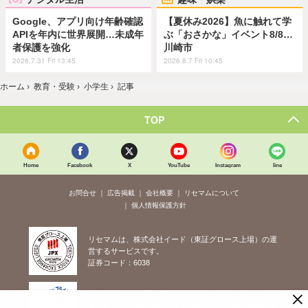
Google、アプリ向け年齢確認
【夏休み2026】魚に触れて学
APIを年内に世界展開…未成年
ぶ「おさかな」イベント8/8…
者保護を強化
川崎市
2026.7.31 Fri 13:45
2026.8.7 Fri 10:45
ホーム
›
教育・受験
›
小学生
›
記事
TOP
Home
Facebook
X
YouTube
Instagram
line
お問合せ
広告掲載
会社概要
リセマムについて
個人情報保護方針
リセマムは、株式会社イード（東証グロース上場）の運
営するサービスです。
証券コード：6038
×
株式会社イードは、個人情報の適切な取扱いを行う事業
者に対して付与されるプライバシーマークの付与認定を