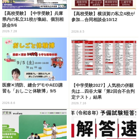
【高校受験】【中学受験】兵庫
【高校受験】横須賀の私立4校が
県内の私立31校が集結、個別相
参加…合同相談会10/12
談会9/6
2026.7.28
2026.8.5
医療✕消防、縫合デモやAED講
【中学受験2027】人気校の併願
習も「おしごと体験博」9/5
先は…四谷大塚「第2回合不合判
定テスト」結果
2026.8.6
2026.7.16