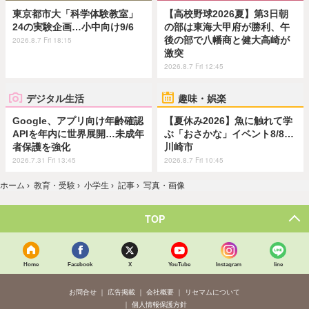
東京都市大「科学体験教室」
【高校野球2026夏】第3日朝
24の実験企画…小中向け9/6
の部は東海大甲府が勝利、午
後の部で八幡商と健大高崎が
2026.8.7 Fri 18:15
激突
2026.8.7 Fri 12:45
デジタル生活
趣味・娯楽
Google、アプリ向け年齢確認
【夏休み2026】魚に触れて学
APIを年内に世界展開…未成年
ぶ「おさかな」イベント8/8…
者保護を強化
川崎市
2026.7.31 Fri 13:45
2026.8.7 Fri 10:45
ホーム
›
教育・受験
›
小学生
›
記事
›
写真・画像
TOP
Home
Facebook
X
YouTube
Instagram
line
お問合せ
広告掲載
会社概要
リセマムについて
個人情報保護方針