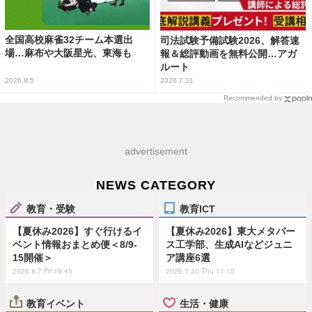
全国高校麻雀32チーム本選出
司法試験予備試験2026、解答速
場…麻布や大阪星光、東海も
報＆総評動画を無料公開…アガ
ルート
2026.8.5
2026.7.21
Recommended by
advertisement
NEWS CATEGORY
教育・受験
教育ICT
【夏休み2026】すぐ行けるイ
【夏休み2026】東大メタバー
ベント情報おまとめ便＜8/9-
ス工学部、生成AIなどジュニ
15開催＞
ア講座6選
2026.8.7 Fri 19:45
2026.7.30 Thu 11:15
教育イベント
生活・健康