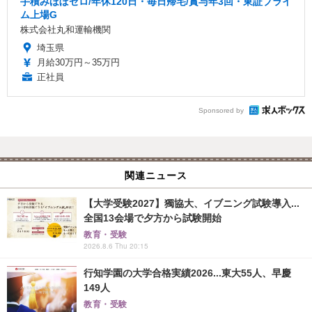
手積みほぼゼロ/年休120日・毎日帰宅/賞与年3回・東証プライ
ム上場G
株式会社丸和運輸機関
埼玉県
月給30万円～35万円
正社員
Sponsored by
関連ニュース
【大学受験2027】獨協大、イブニング試験導入...
全国13会場で夕方から試験開始
教育・受験
2026.8.6 Thu 20:15
行知学園の大学合格実績2026...東大55人、早慶
149人
教育・受験