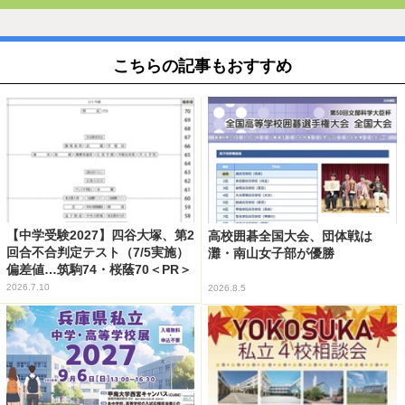
こちらの記事もおすすめ
【中学受験2027】四谷大塚、第2
高校囲碁全国大会、団体戦は
回合不合判定テスト（7/5実施）
灘・南山女子部が優勝
偏差値…筑駒74・桜蔭70＜PR＞
2026.7.10
2026.8.5