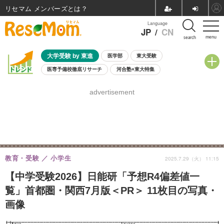
リセマム メンバーズ
Language
JP
/
CN
menu
search
大学受験 by 東進
医学部
東大受験
医専予備校徹底リサーチ
河合塾×東大特集
親子で考える大学選び
高校受験
中学受験
小学校受験
advertisement
共通テスト
夏休み
8月開催学校説明会・相談会
8月開催イベント・WS
全国公立高校 過去問
人気記事
自由研究教材（小学生向け）
自由研究教材（中学生向け）
ランキング
教育・受験
小学生
2025.7.29（火） 11:15
【中学受験2026】日能研「予想R4偏差値一
覧」首都圏・関西7月版＜PR＞ 11枚目の写真・
画像