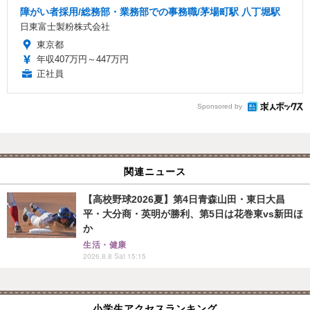
障がい者採用/総務部・業務部での事務職/茅場町駅 八丁堀駅
日東富士製粉株式会社
東京都
年収407万円～447万円
正社員
Sponsored by
関連ニュース
【高校野球2026夏】第4日青森山田・東日大昌
平・大分商・英明が勝利、第5日は花巻東vs新田ほ
か
生活・健康
2026.8.8 Sat 15:15
小学生アクセスランキング