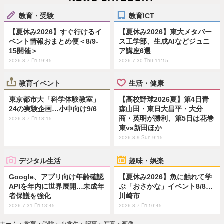
教育・受験
教育ICT
【夏休み2026】すぐ行けるイ
【夏休み2026】東大メタバー
ベント情報おまとめ便＜8/9-
ス工学部、生成AIなどジュニ
15開催＞
ア講座6選
2026.8.7 Fri 19:45
2026.7.30 Thu 11:15
教育イベント
生活・健康
東京都市大「科学体験教室」
【高校野球2026夏】第4日青
24の実験企画…小中向け9/6
森山田・東日大昌平・大分
商・英明が勝利、第5日は花巻
2026.8.7 Fri 18:15
東vs新田ほか
2026.8.9 Sun 9:15
デジタル生活
趣味・娯楽
Google、アプリ向け年齢確認
【夏休み2026】魚に触れて学
APIを年内に世界展開…未成年
ぶ「おさかな」イベント8/8…
者保護を強化
川崎市
2026.7.31 Fri 13:45
2026.8.7 Fri 10:45
ホーム
›
教育・受験
›
小学生
›
記事
›