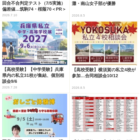
回合不合判定テスト（7/5実施）
灘・南山女子部が優勝
偏差値…筑駒74・桜蔭70＜PR＞
2026.7.10
2026.8.5
【高校受験】【中学受験】兵庫
【高校受験】横須賀の私立4校が
県内の私立31校が集結、個別相
参加…合同相談会10/12
談会9/6
2026.7.28
2026.8.5