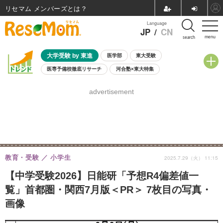
リセマム メンバーズ
Language
JP
/
CN
menu
search
大学受験 by 東進
医学部
東大受験
医専予備校徹底リサーチ
河合塾×東大特集
親子で考える大学選び
高校受験
中学受験
小学校受験
advertisement
共通テスト
夏休み
8月開催学校説明会・相談会
8月開催イベント・WS
全国公立高校 過去問
人気記事
自由研究教材（小学生向け）
自由研究教材（中学生向け）
ランキング
教育・受験
小学生
2025.7.29（火） 11:15
【中学受験2026】日能研「予想R4偏差値一
覧」首都圏・関西7月版＜PR＞ 7枚目の写真・
画像