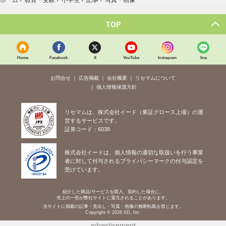
写真・画像
TOP
Home
Facebook
X
YouTube
Instagram
line
お問合せ
広告掲載
会社概要
リセマムについて
個人情報保護方針
リセマムは、株式会社イード（東証グロース上場）の運
営するサービスです。
証券コード：6038
株式会社イードは、個人情報の適切な取扱いを行う事業
者に対して付与されるプライバシーマークの付与認定を
受けています。
紹介した商品/サービスを購入、契約した場合に、
売上の一部が弊社サイトに還元されることがあります。
当サイトに掲載の記事・見出し・写真・画像の無断転載を禁じます。
Copyright © 2026 IID, Inc.
advertisement