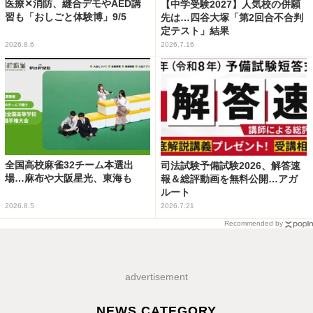
医療✕消防、縫合デモやAED講
【中学受験2027】人気校の併願
習も「おしごと体験博」9/5
先は…四谷大塚「第2回合不合判
定テスト」結果
2026.8.6
2026.7.16
全国高校麻雀32チーム本選出
司法試験予備試験2026、解答速
場…麻布や大阪星光、東海も
報＆総評動画を無料公開…アガ
ルート
2026.8.5
2026.7.21
Recommended by
advertisement
NEWS CATEGORY