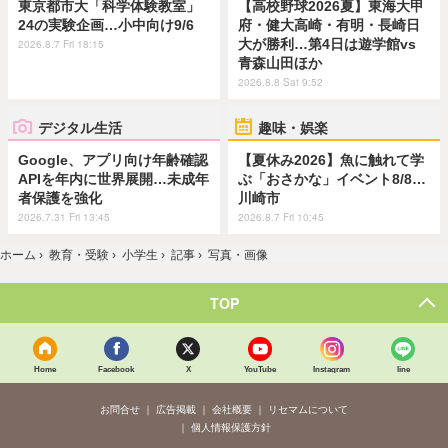
東京都市大「科学体験教室」
【高校野球2026夏】東海大甲
24の実験企画…小中向け9/6
府・健大高崎・有明・長崎日
大が勝利…第4日は遊学館vs
2026.8.7 Fri 18:15
青森山田ほか
2026.8.8 Sat 9:52
デジタル生活
趣味・娯楽
Google、アプリ向け年齢確認
【夏休み2026】魚に触れて学
APIを年内に世界展開…未成年
ぶ「おさかな」イベント8/8…
者保護を強化
川崎市
2026.7.31 Fri 13:45
2026.8.7 Fri 10:45
ホーム
›
教育・受験
›
小学生
›
記事
›
写真・画像
TOP
Home
Facebook
X
YouTube
Instagram
line
お問合せ
広告掲載
会社概要
リセマムについて
個人情報保護方針