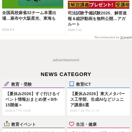
全国高校麻雀32チーム本選出
司法試験予備試験2026、解答速
場…麻布や大阪星光、東海も
報＆総評動画を無料公開…アガ
ルート
2026.8.5
2026.7.21
Recommended by
advertisement
NEWS CATEGORY
教育・受験
教育ICT
【夏休み2026】すぐ行けるイ
【夏休み2026】東大メタバー
ベント情報おまとめ便＜8/9-
ス工学部、生成AIなどジュニ
15開催＞
ア講座6選
2026.8.7 Fri 19:45
2026.7.30 Thu 11:15
教育イベント
生活・健康