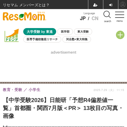
リセマム メンバーズ
Language
JP
/
CN
menu
search
大学受験 by 東進
医学部
東大受験
医専予備校徹底リサーチ
河合塾×東大特集
親子で考える大学選び
高校受験
中学受験
小学校受験
advertisement
共通テスト
夏休み
8月開催学校説明会・相談会
8月開催イベント・WS
全国公立高校 過去問
人気記事
自由研究教材（小学生向け）
自由研究教材（中学生向け）
ランキング
教育・受験
小学生
2025.7.29（火） 11:15
【中学受験2026】日能研「予想R4偏差値一
覧」首都圏・関西7月版＜PR＞ 13枚目の写真・
画像