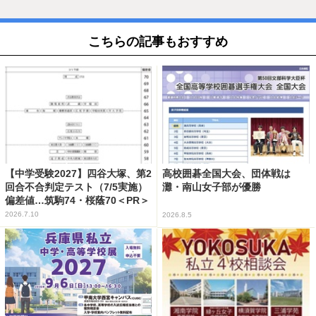
こちらの記事もおすすめ
【中学受験2027】四谷大塚、第2
高校囲碁全国大会、団体戦は
回合不合判定テスト（7/5実施）
灘・南山女子部が優勝
偏差値…筑駒74・桜蔭70＜PR＞
2026.7.10
2026.8.5