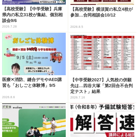
【高校受験】【中学受験】兵庫
【高校受験】横須賀の私立4校が
県内の私立31校が集結、個別相
参加…合同相談会10/12
談会9/6
2026.7.28
2026.8.5
医療✕消防、縫合デモやAED講
【中学受験2027】人気校の併願
習も「おしごと体験博」9/5
先は…四谷大塚「第2回合不合判
定テスト」結果
2026.8.6
2026.7.16