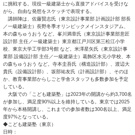
に挑戦する。現役一級建築士から直接アドバイスを受けな
がら、自由な発想をスケッチで表現する。
講師陣は、佐藤賢志氏（東京設計事業部 計画設計部 部長
／一級建築士）長野冬季オリンピックメインスタジアム、
本の森ちゅうおう など。峯川満章氏（東京設計事業部意匠
設計部 主任／一級建築士）東京都江戸川区第三松江小学
校、東京大学工学部3号館 など。米澤星矢氏（東京設計事
業部 設備設計部 主任／一級建築士）葛飾区水元小学校、本
の森ちゅうおう など。寺本圭吾氏（構造設計部）、渡辺大
貴氏（設備設計部）、坂部祐友氏（計画設計部）、そのほ
か、教育事業部からしごと学舎スタッフも多数参加を予定
している。
大阪での「こども建築塾」は2023年の開講から約3,700名
が参加し、満足度90%以上を維持している。東京では2025
年から本格開講し、これまでの参加者数は300名以上、満足
度97%となっている。
◆こども建築塾（東京）
日時：