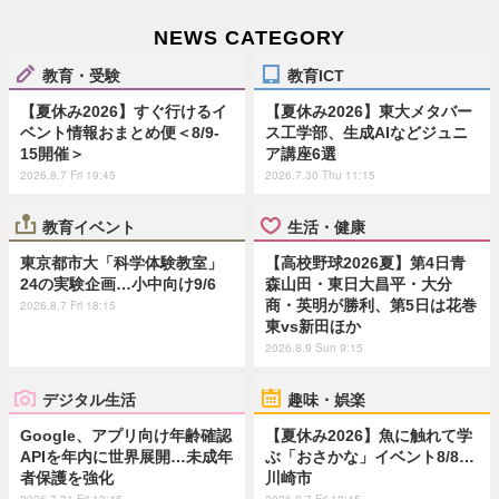
NEWS CATEGORY
教育・受験
教育ICT
【夏休み2026】すぐ行けるイ
【夏休み2026】東大メタバー
ベント情報おまとめ便＜8/9-
ス工学部、生成AIなどジュニ
15開催＞
ア講座6選
2026.8.7 Fri 19:45
2026.7.30 Thu 11:15
教育イベント
生活・健康
東京都市大「科学体験教室」
【高校野球2026夏】第4日青
24の実験企画…小中向け9/6
森山田・東日大昌平・大分
商・英明が勝利、第5日は花巻
2026.8.7 Fri 18:15
東vs新田ほか
2026.8.9 Sun 9:15
デジタル生活
趣味・娯楽
Google、アプリ向け年齢確認
【夏休み2026】魚に触れて学
APIを年内に世界展開…未成年
ぶ「おさかな」イベント8/8…
者保護を強化
川崎市
2026.7.31 Fri 13:45
2026.8.7 Fri 10:45