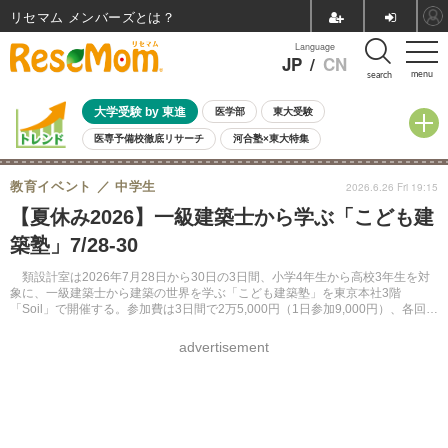
リセマム メンバーズ
Language
JP
/
CN
menu
search
大学受験 by 東進
医学部
東大受験
医専予備校徹底リサーチ
河合塾×東大特集
親子で考える大学選び
高校受験
中学受験
小学校受験
教育イベント
中学生
2026.6.26 Fri 19:15
共通テスト
夏休み
8月開催学校説明会・相談会
【夏休み2026】一級建築士から学ぶ「こども建
8月開催イベント・WS
全国公立高校 過去問
人気記事
築塾」7/28-30
自由研究教材（小学生向け）
自由研究教材（中学生向け）
ランキング
類設計室は2026年7月28日から30日の3日間、小学4年生から高校3年生を対
象に、一級建築士から建築の世界を学ぶ「こども建築塾」を東京本社3階
「Soil」で開催する。参加費は3日間で2万5,000円（1日参加9,000円）、各回定
員45名の午前・午後2部制で実施される。
advertisement