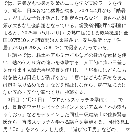
では、建築がもつ暑さ対策の工夫を学ぶ実験ワークを行
う。近年、日本各地で猛暑が続き、2026年4月から「酷暑
日」が正式な予報用語として制定されるなど、暑さへの対
策が大きな社会課題となっている。総務省消防庁の調査に
よると、2025年（5月～9月）の熱中症による救急搬送は全
国10万510人と調査開始以来最多で、発生場所では「住
居」が3万8,292人（38.1%）で最多となっている。
同講座では、粘土やアルミホイルなどの身近な素材を使
い、熱の伝わり方の違いを体験する。人工的に強い日差し
を作り出す太陽光再現装置を使用し、「屋根にはどんな素
材を使えば日差しが防げるか」「窓にはどんな素材を使え
ば風を取り込めるか」などを検証しながら、熱中症に負け
ない安心・安全な家づくりに挑戦する。
3日目（7月30日）「プロからスケッチを学ぼう！」で
は、長野冬季オリンピックメインスタジアムや「本の森ち
ゅうおう」などをデザインした同社一級建築士の佐藤賢志
氏から、直接スケッチを学べる講座を実施する。同社3階工
房「Soil」をスケッチした後、「遊びの工房」などのテーマ