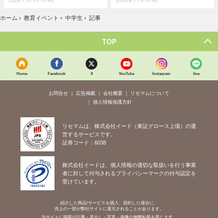
ホーム
›
教育イベント
›
中学生
›
記事
TOP
Home
Facebook
X
YouTube
Instagram
line
お問合せ
広告掲載
会社概要
リセマムについて
個人情報保護方針
リセマムは、株式会社イード（東証グロース上場）の運
営するサービスです。
証券コード：6038
株式会社イードは、個人情報の適切な取扱いを行う事業
者に対して付与されるプライバシーマークの付与認定を
受けています。
紹介した商品/サービスを購入、契約した場合に、
売上の一部が弊社サイトに還元されることがあります。
当サイトに掲載の記事・見出し・写真・画像の無断転載を禁じます。