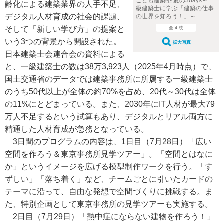
こども建築塾 夏の3days～一
齢化による建築業界の人手不足、
級建築士に学ぶ「建築の仕事
デジタル人材育成の社会的課題、
の世界を知ろう！」～
そして「新しい学び方」の提案と
全 4 枚
いう3つの背景から開設された。
拡大写真
日本建築士会連合会の資料による
と、一級建築士の数は38万3,923人（2025年4月時点）で、
国土交通省のデータでは建築事務所に所属する一級建築士
のうち50代以上が全体の約70%を占め、20代～30代は全体
の11%にとどまっている。また、2030年にIT人材が最大79
万人不足するという試算もあり、デジタルとリアル両方に
精通した人材育成が急務となっている。
3日間のプログラムの内容は、1日目（7月28日）「広い
空間を作ろう＆東京事務所見学ツアー」。「空間とはなに
か」というイメージを広げる模型制作ワークを行う。「す
ずしい」「落ち着く」など、チームごとに引いたカードの
テーマに沿って、自由な発想で空間づくりに挑戦する。ま
た、特別企画として東京事務所の見学ツアーも実施する。
2日目（7月29日）「熱中症にならない建物を作ろう！」