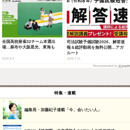
全国高校麻雀32チーム本選出
司法試験予備試験2026、解答速
場…麻布や大阪星光、東海も
報＆総評動画を無料公開…アガ
ルート
2026.8.5
2026.7.21
Recommended by
特集・連載
編集長・加藤紀子連載「今、会いたい人」