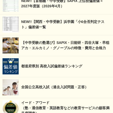
NEW!!【首都圏・中学受験】SAPIX 上位校偏差値＜
2027年度版（2026年4月）
NEW!!【関西・中学受験】浜学園「小6合否判定テス
ト」偏差値一覧
【中学受験の塾選び】SAPIX・日能研・四谷大塚・早稲
アカ・エルカミノ・グノーブルの特徴・費用と合格力
都道府県別 高校入試偏差値ランキング
全国公立高校入試（過去入試問題・正答）
イード・アワード
（塾・通信教育・英語教育などの教育サービスの顧客満