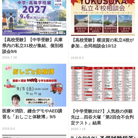
【高校受験】【中学受験】兵庫
【高校受験】横須賀の私立4校が
県内の私立31校が集結、個別相
参加…合同相談会10/12
談会9/6
2026.7.28
2026.8.5
医療✕消防、縫合デモやAED講
【中学受験2027】人気校の併願
習も「おしごと体験博」9/5
先は…四谷大塚「第2回合不合判
定テスト」結果
2026.8.6
2026.7.16