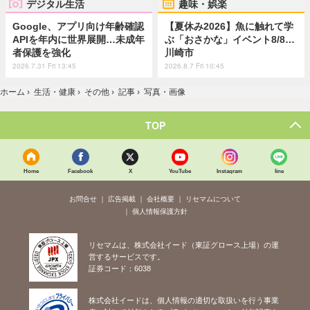
デジタル生活
趣味・娯楽
Google、アプリ向け年齢確認
【夏休み2026】魚に触れて学
APIを年内に世界展開…未成年
ぶ「おさかな」イベント8/8…
者保護を強化
川崎市
2026.7.31 Fri 13:45
2026.8.7 Fri 10:45
ホーム
›
生活・健康
›
その他
›
記事
›
写真・画像
TOP
Home
Facebook
X
YouTube
Instagram
line
お問合せ
広告掲載
会社概要
リセマムについて
個人情報保護方針
リセマムは、株式会社イード（東証グロース上場）の運
営するサービスです。
証券コード：6038
株式会社イードは、個人情報の適切な取扱いを行う事業