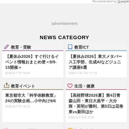
Recommended by
advertisement
NEWS CATEGORY
教育・受験
教育ICT
【夏休み2026】すぐ行けるイ
【夏休み2026】東大メタバー
ベント情報おまとめ便＜8/9-
ス工学部、生成AIなどジュニ
15開催＞
ア講座6選
2026.8.7 Fri 19:45
2026.7.30 Thu 11:15
教育イベント
生活・健康
東京都市大「科学体験教室」
【高校野球2026夏】第4日青
24の実験企画…小中向け9/6
森山田・東日大昌平・大分
商・英明が勝利、第5日は花巻
2026.8.7 Fri 18:15
東vs新田ほか
2026.8.9 Sun 9:15