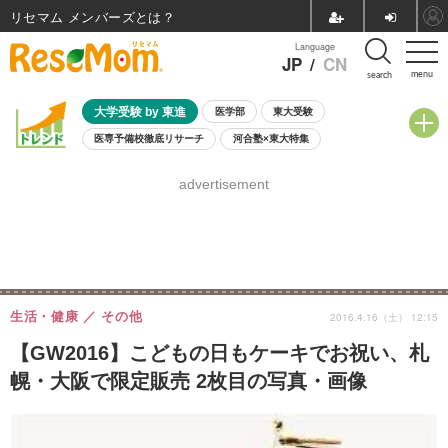
リセマム メンバーズ
Language
JP
/
CN
menu
search
大学受験 by 東進
医学部
東大受験
医専予備校徹底リサーチ
河合塾×東大特集
親子で考える大学選び
高校受験
中学受験
小学校受験
advertisement
共通テスト
夏休み
8月開催学校説明会・相談会
8月開催イベント・WS
全国公立高校 過去問
人気記事
自由研究教材（小学生向け）
自由研究教材（中学生向け）
ランキング
生活・健康
その他
2016.4.16（土） 12:15
【GW2016】こどもの日もケーキでお祝い、札
幌・大阪で限定販売 2枚目の写真・画像