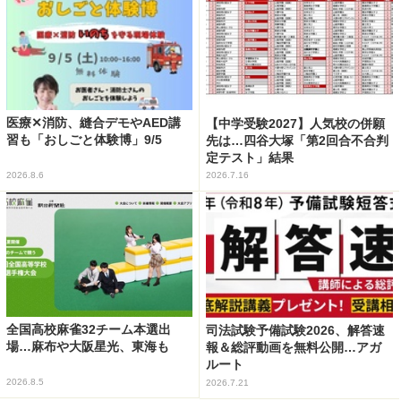
医療✕消防、縫合デモやAED講
【中学受験2027】人気校の併願
習も「おしごと体験博」9/5
先は…四谷大塚「第2回合不合判
定テスト」結果
2026.8.6
2026.7.16
全国高校麻雀32チーム本選出
司法試験予備試験2026、解答速
場…麻布や大阪星光、東海も
報＆総評動画を無料公開…アガ
ルート
2026.8.5
2026.7.21