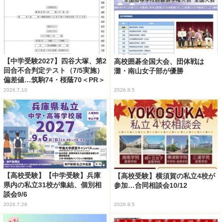
【中学受験2027】四谷大塚、第2
高校囲碁全国大会、団体戦は
回合不合判定テスト（7/5実施）
灘・南山女子部が優勝
偏差値…筑駒74・桜蔭70＜PR＞
2026.7.10
2026.8.5
【高校受験】【中学受験】兵庫
【高校受験】横須賀の私立4校が
県内の私立31校が集結、個別相
参加…合同相談会10/12
談会9/6
2026.7.28
2026.8.5