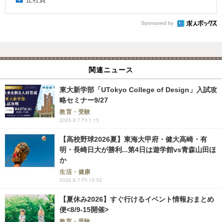
Sponsored by
関連ニュース
東大新学部「UTokyo College of Design」入試攻
略セミナー9/27
教育・受験
2026.8.7 Fri 1:15
【高校野球2026夏】東海大甲府・健大高崎・有
明・長崎日大が勝利...第4日は遊学館vs青森山田ほ
か
生活・健康
2026.8.7 Fri 15:52
【夏休み2026】すぐ行けるイベント情報おまとめ
便<8/9-15開催>
教育・受験