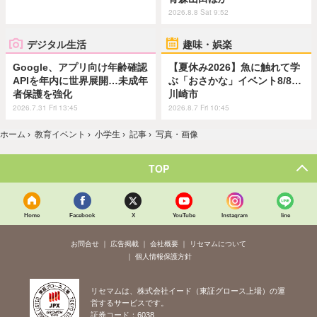
2026.8.8 Sat 9:52
デジタル生活
趣味・娯楽
Google、アプリ向け年齢確認
【夏休み2026】魚に触れて学
APIを年内に世界展開…未成年
ぶ「おさかな」イベント8/8…
者保護を強化
川崎市
2026.7.31 Fri 13:45
2026.8.7 Fri 10:45
ホーム
›
教育イベント
›
小学生
›
記事
›
写真・画像
TOP
Home
Facebook
X
YouTube
Instagram
line
お問合せ
広告掲載
会社概要
リセマムについて
個人情報保護方針
リセマムは、株式会社イード（東証グロース上場）の運
営するサービスです。
証券コード：6038