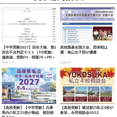
【中学受験2027】四谷大塚、第2
高校囲碁全国大会、団体戦は
回合不合判定テスト（7/5実施）
灘・南山女子部が優勝
偏差値…筑駒74・桜蔭70＜PR＞
2026.7.10
2026.8.5
【高校受験】【中学受験】兵庫
【高校受験】横須賀の私立4校が
県内の私立31校が集結、個別相
参加…合同相談会10/12