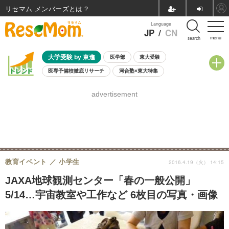
リセマム メンバーズ
Language
JP
/
CN
menu
search
大学受験 by 東進
医学部
東大受験
医専予備校徹底リサーチ
河合塾×東大特集
親子で考える大学選び
高校受験
中学受験
小学校受験
advertisement
共通テスト
夏休み
8月開催学校説明会・相談会
8月開催イベント・WS
全国公立高校 過去問
人気記事
自由研究教材（小学生向け）
自由研究教材（中学生向け）
ランキング
教育イベント
小学生
2016.4.19（火） 14:15
JAXA地球観測センター「春の一般公開」
5/14…宇宙教室や工作など 6枚目の写真・画像