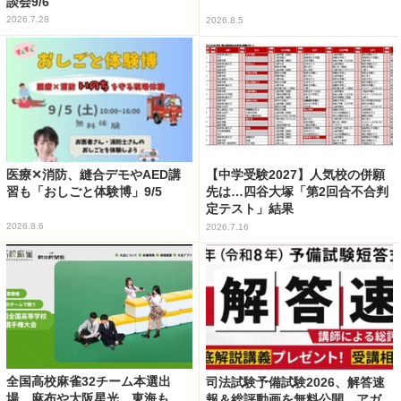
談会9/6
2026.7.28
2026.8.5
医療✕消防、縫合デモやAED講
【中学受験2027】人気校の併願
習も「おしごと体験博」9/5
先は…四谷大塚「第2回合不合判
定テスト」結果
2026.8.6
2026.7.16
全国高校麻雀32チーム本選出
司法試験予備試験2026、解答速
場…麻布や大阪星光、東海も
報＆総評動画を無料公開…アガ