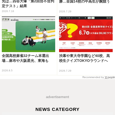
先は…四谷大塚「第2回合不合判
勝…全国14校の中高生が腕競う
定テスト」結果
2026.7.16
2026.7.29
全国高校麻雀32チーム本選出
渋幕や東大寺学園など40校、高
場…麻布や大阪星光、東海も
校生クイズTOKYOラウンドへ
2026.8.5
2026.7.29
Recommended by
advertisement
NEWS CATEGORY