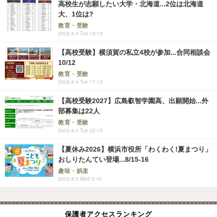
高校生が志願したい大学・北海道...2位は北海道
大、1位は?
教育・受験
2026.8.4 Tue 18:15
【高校受験】横須賀の私立4校が参加...合同相談会
10/12
教育・受験
2026.8.4 Tue 17:15
【高校受験2027】広島叡智学園高、出願開始...外
部募集は22人
教育・受験
2026.8.4 Tue 22:15
【夏休み2026】横浜市役所「わくわく!夏まつり」
おしりたんてい登場...8/15-16
趣味・娯楽
2026.8.5 Wed 0:15
保護者アクセスランキング