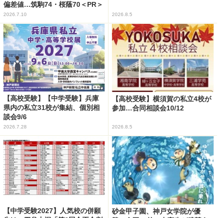
偏差値…筑駒74・桜蔭70＜PR＞
2026.7.10
2026.8.5
【高校受験】【中学受験】兵庫
【高校受験】横須賀の私立4校が
県内の私立31校が集結、個別相
参加…合同相談会10/12
談会9/6
2026.7.28
2026.8.5
【中学受験2027】人気校の併願
砂金甲子園、神戸女学院が優