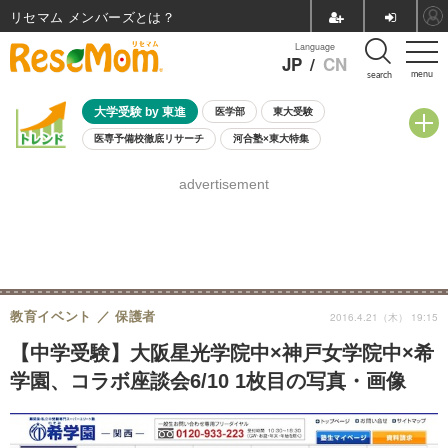
リセマム メンバーズ
Language
JP
/
CN
menu
search
大学受験 by 東進
医学部
東大受験
医専予備校徹底リサーチ
河合塾×東大特集
親子で考える大学選び
高校受験
中学受験
小学校受験
advertisement
共通テスト
夏休み
8月開催学校説明会・相談会
8月開催イベント・WS
全国公立高校 過去問
人気記事
自由研究教材（小学生向け）
自由研究教材（中学生向け）
ランキング
教育イベント
保護者
2016.4.21（木） 19:15
【中学受験】大阪星光学院中×神戸女学院中×希
学園、コラボ座談会6/10 1枚目の写真・画像