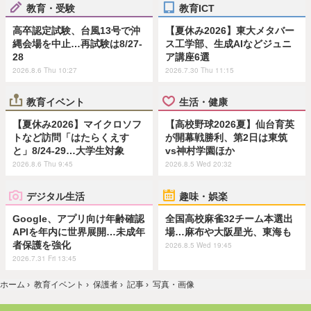
教育・受験
教育ICT
高卒認定試験、台風13号で沖
【夏休み2026】東大メタバー
縄会場を中止…再試験は8/27-
ス工学部、生成AIなどジュニ
28
ア講座6選
2026.8.6 Thu 10:27
2026.7.30 Thu 11:15
教育イベント
生活・健康
【夏休み2026】マイクロソフ
【高校野球2026夏】仙台育英
トなど訪問「はたらくえす
が開幕戦勝利、第2日は東筑
と」8/24-29…大学生対象
vs神村学園ほか
2026.8.6 Thu 9:45
2026.8.5 Wed 20:32
デジタル生活
趣味・娯楽
Google、アプリ向け年齢確認
全国高校麻雀32チーム本選出
APIを年内に世界展開…未成年
場…麻布や大阪星光、東海も
者保護を強化
2026.8.5 Wed 19:45
2026.7.31 Fri 13:45
ホーム
›
教育イベント
›
保護者
›
記事
›
写真・画像