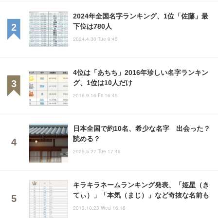
2024年全国名字ランキング、1位「佐藤」最
下位は780人
2024.4.30 Tue 9:45
4位は「あちち」2016年珍しい名字ランキン
グ、1位は10人だけ
2016.9.16 Fri 16:45
日本全国で約10名、希少な名字 出会った？
読める？
2025.5.27 Tue 17:45
キラキラネームランキング発表、「姫星（き
てぃ）」「本気（まじ）」など奇抜な名前も
2013.10.23 Wed 16:18