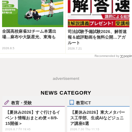
全国高校麻雀32チーム本選出
司法試験予備試験2026、解答速
場…麻布や大阪星光、東海も
報＆総評動画を無料公開…アガ
ルート
2026.8.5
2026.7.21
Recommended by
advertisement
NEWS CATEGORY
教育・受験
教育ICT
【夏休み2026】すぐ行けるイ
【夏休み2026】東大メタバー
ベント情報おまとめ便＜8/9-
ス工学部、生成AIなどジュニ
15開催＞
ア講座6選
2026.8.7 Fri 19:45
2026.7.30 Thu 11:15