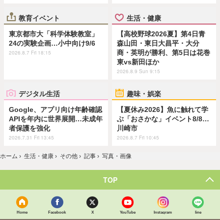
教育イベント
生活・健康
東京都市大「科学体験教室」
【高校野球2026夏】第4日青
24の実験企画…小中向け9/6
森山田・東日大昌平・大分
商・英明が勝利、第5日は花巻
2026.8.7 Fri 18:15
東vs新田ほか
2026.8.9 Sun 9:15
デジタル生活
趣味・娯楽
Google、アプリ向け年齢確認
【夏休み2026】魚に触れて学
APIを年内に世界展開…未成年
ぶ「おさかな」イベント8/8…
者保護を強化
川崎市
2026.7.31 Fri 13:45
2026.8.7 Fri 10:45
ホーム
›
生活・健康
›
その他
›
記事
›
写真・画像
TOP
Home
Facebook
X
YouTube
Instagram
line