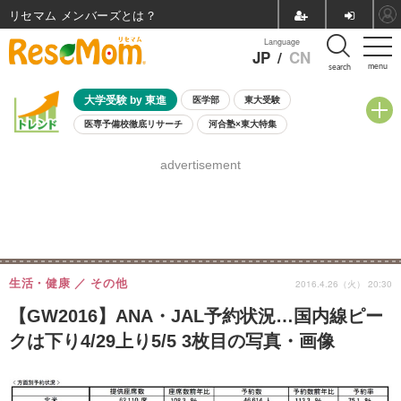
リセマム メンバーズ
Language
JP
/
CN
menu
search
大学受験 by 東進
医学部
東大受験
医専予備校徹底リサーチ
河合塾×東大特集
親子で考える大学選び
高校受験
中学受験
小学校受験
advertisement
共通テスト
夏休み
8月開催学校説明会・相談会
8月開催イベント・WS
全国公立高校 過去問
人気記事
自由研究教材（小学生向け）
自由研究教材（中学生向け）
ランキング
生活・健康
その他
2016.4.26（火） 20:30
【GW2016】ANA・JAL予約状況…国内線ピー
クは下り4/29上り5/5 3枚目の写真・画像