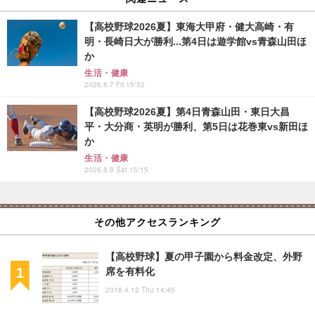
【高校野球2026夏】東海大甲府・健大高崎・有
明・長崎日大が勝利...第4日は遊学館vs青森山田ほ
か
生活・健康
2026.8.7 Fri 15:52
【高校野球2026夏】第4日青森山田・東日大昌
平・大分商・英明が勝利、第5日は花巻東vs新田ほ
か
生活・健康
2026.8.8 Sat 15:15
その他アクセスランキング
【高校野球】夏の甲子園から料金改定、外野
席を有料化
2018.4.12 Thu 14:45