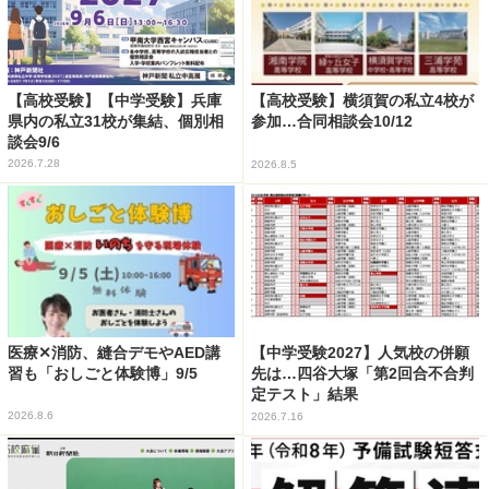
【高校受験】【中学受験】兵庫
【高校受験】横須賀の私立4校が
県内の私立31校が集結、個別相
参加…合同相談会10/12
談会9/6
2026.7.28
2026.8.5
医療✕消防、縫合デモやAED講
【中学受験2027】人気校の併願
習も「おしごと体験博」9/5
先は…四谷大塚「第2回合不合判
定テスト」結果
2026.8.6
2026.7.16