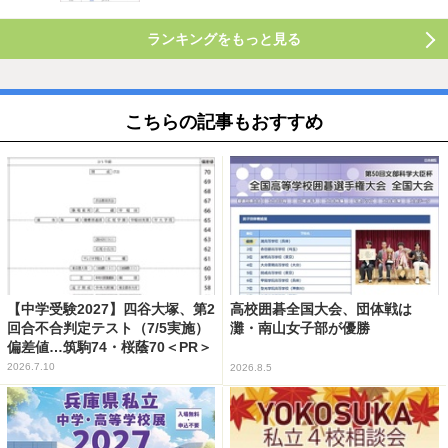
ランキングをもっと見る
こちらの記事もおすすめ
【中学受験2027】四谷大塚、第2
高校囲碁全国大会、団体戦は
回合不合判定テスト（7/5実施）
灘・南山女子部が優勝
偏差値…筑駒74・桜蔭70＜PR＞
2026.7.10
2026.8.5