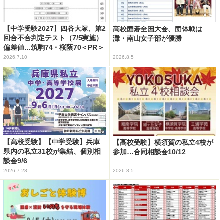
【中学受験2027】四谷大塚、第2
高校囲碁全国大会、団体戦は
回合不合判定テスト（7/5実施）
灘・南山女子部が優勝
偏差値…筑駒74・桜蔭70＜PR＞
2026.7.10
2026.8.5
【高校受験】【中学受験】兵庫
【高校受験】横須賀の私立4校が
県内の私立31校が集結、個別相
参加…合同相談会10/12
談会9/6
2026.7.28
2026.8.5