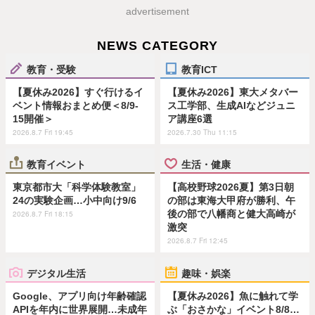
advertisement
NEWS CATEGORY
教育・受験
教育ICT
【夏休み2026】すぐ行けるイ
【夏休み2026】東大メタバー
ベント情報おまとめ便＜8/9-
ス工学部、生成AIなどジュニ
15開催＞
ア講座6選
2026.8.7 Fri 19:45
2026.7.30 Thu 11:15
教育イベント
生活・健康
東京都市大「科学体験教室」
【高校野球2026夏】第3日朝
24の実験企画…小中向け9/6
の部は東海大甲府が勝利、午
後の部で八幡商と健大高崎が
2026.8.7 Fri 18:15
激突
2026.8.7 Fri 12:45
デジタル生活
趣味・娯楽
Google、アプリ向け年齢確認
【夏休み2026】魚に触れて学
APIを年内に世界展開…未成年
ぶ「おさかな」イベント8/8…