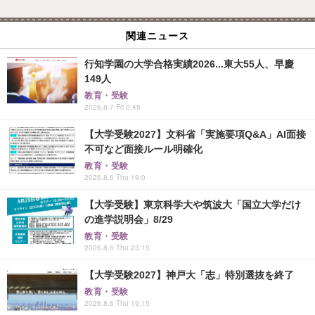
関連ニュース
行知学園の大学合格実績2026...東大55人、早慶
149人
教育・受験
2026.8.7 Fri 0:45
【大学受験2027】文科省「実施要項Q&A」AI面接
不可など面接ルール明確化
教育・受験
2026.8.6 Thu 19:0
【大学受験】東京科学大や筑波大「国立大学だけ
の進学説明会」8/29
教育・受験
2026.8.6 Thu 23:15
【大学受験2027】神戸大「志」特別選抜を終了
教育・受験
2026.8.6 Thu 19:15