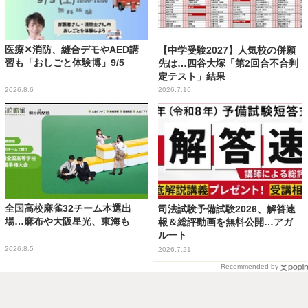
医療✕消防、縫合デモやAED講
【中学受験2027】人気校の併願
習も「おしごと体験博」9/5
先は…四谷大塚「第2回合不合判
定テスト」結果
2026.8.6
2026.7.16
全国高校麻雀32チーム本選出
司法試験予備試験2026、解答速
場…麻布や大阪星光、東海も
報＆総評動画を無料公開…アガ
ルート
2026.8.5
2026.7.21
Recommended by