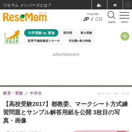
リセマム メンバーズ
Language
JP
/
CN
menu
search
大学受験 by 東進
医学部
東大受験
医専予備校徹底リサーチ
河合塾×東大特集
親子で考える大学選び
高校受験
中学受験
小学校受験
advertisement
共通テスト
夏休み
8月開催学校説明会・相談会
8月開催イベント・WS
全国公立高校 過去問
人気記事
自由研究教材（小学生向け）
自由研究教材（中学生向け）
ランキング
教育・受験
中学生
2016.12.1（木） 15:15
【高校受験2017】都教委、マークシート方式練
習問題とサンプル解答用紙を公開 3枚目の写
真・画像