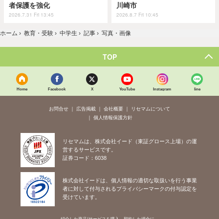
者保護を強化
川崎市
2026.7.31 Fri 13:45
2026.8.7 Fri 10:45
ホーム
›
教育・受験
›
中学生
›
記事
›
写真・画像
TOP
Home
Facebook
X
YouTube
Instagram
line
お問合せ
広告掲載
会社概要
リセマムについて
個人情報保護方針
リセマムは、株式会社イード（東証グロース上場）の運
営するサービスです。
証券コード：6038
株式会社イードは、個人情報の適切な取扱いを行う事業
者に対して付与されるプライバシーマークの付与認定を
受けています。
紹介した商品/サービスを購入、契約した場合に、