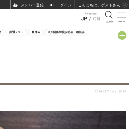
ログイン
こんにちは、ゲストさん
Language
JP
/
CN
menu
search
験
共通テスト
夏休み
8月開催学校説明会・相談会
2016.12.7（水） 20:30