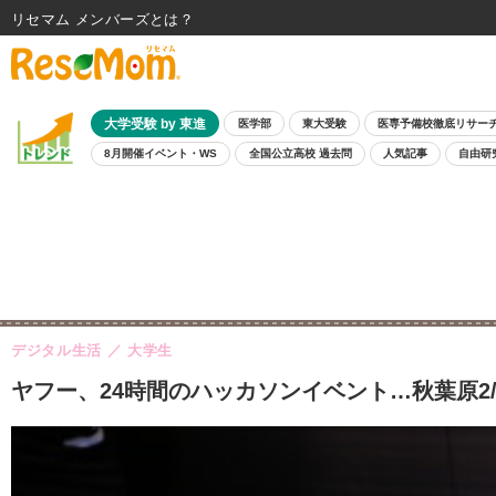
リセマム メンバーズ
大学受験 by 東進
医学部
東大受験
医専予備校徹底リサー
8月開催イベント・WS
全国公立高校 過去問
人気記事
自由研
デジタル生活
大学生
ヤフー、24時間のハッカソンイベント…秋葉原2/4