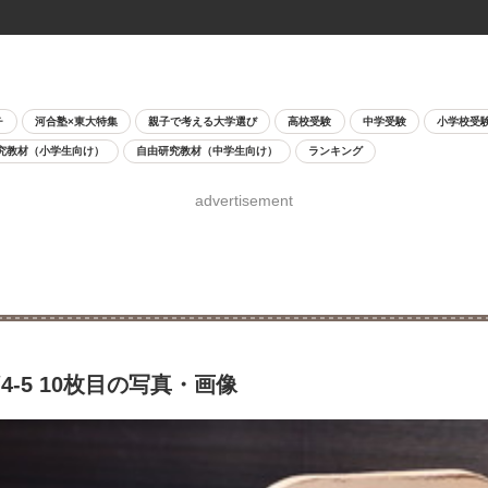
チ
河合塾×東大特集
親子で考える大学選び
高校受験
中学受験
小学校受
究教材（小学生向け）
自由研究教材（中学生向け）
ランキング
advertisement
-5 10枚目の写真・画像