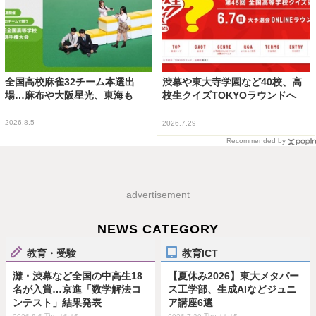
全国高校麻雀32チーム本選出
渋幕や東大寺学園など40校、高
場…麻布や大阪星光、東海も
校生クイズTOKYOラウンドへ
2026.8.5
2026.7.29
Recommended by
advertisement
NEWS CATEGORY
教育・受験
教育ICT
灘・渋幕など全国の中高生18
【夏休み2026】東大メタバー
名が入賞…京進「数学解法コ
ス工学部、生成AIなどジュニ
ンテスト」結果発表
ア講座6選
2026.8.6 Thu 16:15
2026.7.30 Thu 11:15