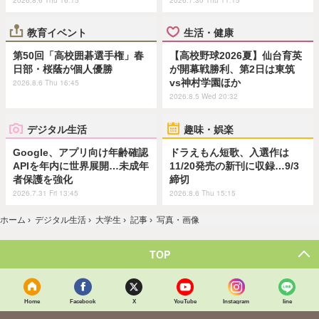
教育イベント
生活・健康
第50回「高校囲碁選手権」春
【高校野球2026夏】仙台育英
日部・桜蔭が個人優勝
が開幕戦勝利、第2日は東筑
vs神村学園ほか
2026.8.6 Thu 16:45
2026.8.5 Wed 20:32
デジタル生活
趣味・娯楽
Google、アプリ向け年齢確認
ドラえもん短歌、入選作は
APIを年内に世界展開…未成年
11/20発売の新刊に収録…9/3
者保護を強化
締切
2026.7.31 Fri 13:45
2026.8.6 Thu 15:15
ホーム
›
デジタル生活
›
大学生
›
記事
›
写真・画像
TOP
Home
Facebook
X
YouTube
Instagram
line