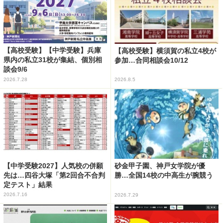
【高校受験】【中学受験】兵庫
【高校受験】横須賀の私立4校が
県内の私立31校が集結、個別相
参加…合同相談会10/12
談会9/6
2026.7.28
2026.8.5
【中学受験2027】人気校の併願
砂金甲子園、神戸女学院が優
先は…四谷大塚「第2回合不合判
勝…全国14校の中高生が腕競う
定テスト」結果
2026.7.16
2026.7.29