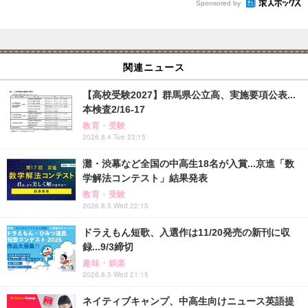
Sponsored by
関連ニュース
【高校受験2027】群馬県公立高、実施要項公表...
本検査2/16-17
教育・受験
2026.8.4 Tue 23:15
灘・渋幕など全国の中高生18名が入賞...京進「数
学解法コンテスト」結果発表
教育・受験
2026.8.5 Wed 22:15
ドラえもん短歌、入選作は11/20発売の新刊に収
録...9/3締切
趣味・娯楽
2026.8.5 Wed 21:15
ネイティブキャンプ、中高生向けニュース英語提