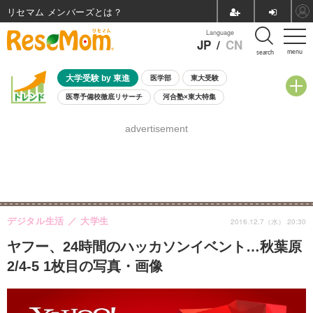
リセマム メンバーズ
Language
JP
/
CN
menu
search
大学受験 by 東進
医学部
東大受験
医専予備校徹底リサーチ
河合塾×東大特集
親子で考える大学選び
高校受験
中学受験
小学校受験
advertisement
共通テスト
夏休み
8月開催学校説明会・相談会
8月開催イベント・WS
全国公立高校 過去問
人気記事
自由研究教材（小学生向け）
自由研究教材（中学生向け）
ランキング
デジタル生活
大学生
2016.12.7（水） 20:30
ヤフー、24時間のハッカソンイベント…秋葉原
2/4-5 1枚目の写真・画像