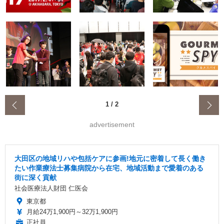
‹
1
/
2
advertisement
大田区の地域リハや包括ケアに参画!地元に密着して長く働き
たい作業療法士募集病院から在宅、地域活動まで愛着のある
街に深く貢献
社会医療法人財団 仁医会
東京都
月給24万1,900円～32万1,900円
正社員