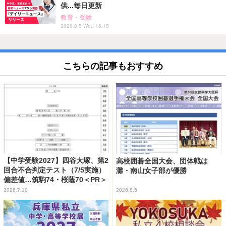
供...毎日更新
教育・受験
2026.8.5 Wed 18:15
こちらの記事もおすすめ
【中学受験2027】四谷大塚、第2
高校囲碁全国大会、団体戦は
回合不合判定テスト（7/5実施）
灘・南山女子部が優勝
偏差値…筑駒74・桜蔭70＜PR＞
2026.7.10
2026.8.5