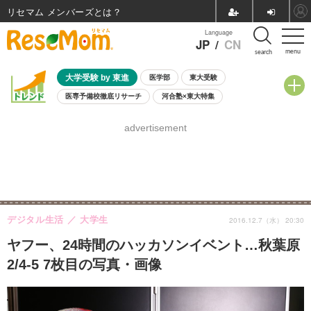
リセマム メンバーズ
Language
JP
/
CN
menu
search
大学受験 by 東進
医学部
東大受験
医専予備校徹底リサーチ
河合塾×東大特集
親子で考える大学選び
高校受験
中学受験
小学校受験
advertisement
共通テスト
夏休み
8月開催学校説明会・相談会
8月開催イベント・WS
全国公立高校 過去問
人気記事
自由研究教材（小学生向け）
自由研究教材（中学生向け）
ランキング
デジタル生活
大学生
2016.12.7（水） 20:30
ヤフー、24時間のハッカソンイベント…秋葉原
2/4-5 7枚目の写真・画像