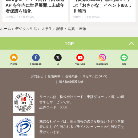
APIを年内に世界展開…未成年
ぶ「おさかな」イベント8/8…
者保護を強化
川崎市
2026.7.31 Fri 13:45
2026.8.7 Fri 10:45
ホーム
›
デジタル生活
›
大学生
›
記事
›
写真・画像
TOP
Home
Facebook
X
YouTube
Instagram
line
お問合せ
広告掲載
会社概要
リセマムについて
個人情報保護方針
リセマムは、株式会社イード（東証グロース上場）の運
営するサービスです。
証券コード：6038
株式会社イードは、個人情報の適切な取扱いを行う事業
者に対して付与されるプライバシーマークの付与認定を
受けています。