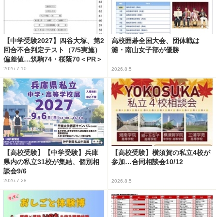
【中学受験2027】四谷大塚、第2
高校囲碁全国大会、団体戦は
回合不合判定テスト（7/5実施）
灘・南山女子部が優勝
偏差値…筑駒74・桜蔭70＜PR＞
2026.7.10
2026.8.5
【高校受験】【中学受験】兵庫
【高校受験】横須賀の私立4校が
県内の私立31校が集結、個別相
参加…合同相談会10/12
談会9/6
2026.7.28
2026.8.5