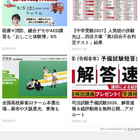
医療✕消防、縫合デモやAED講
【中学受験2027】人気校の併願
習も「おしごと体験博」9/5
先は…四谷大塚「第2回合不合判
定テスト」結果
2026.8.6
2026.7.16
全国高校麻雀32チーム本選出
司法試験予備試験2026、解答速
場…麻布や大阪星光、東海も
報＆総評動画を無料公開…アガ
ルート
2026.8.5
2026.7.21
Recommended by