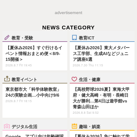
advertisement
NEWS CATEGORY
教育・受験
教育ICT
【夏休み2026】すぐ行けるイ
【夏休み2026】東大メタバー
ベント情報おまとめ便＜8/9-
ス工学部、生成AIなどジュニ
15開催＞
ア講座6選
2026.8.7 Fri 19:45
2026.7.30 Thu 11:15
教育イベント
生活・健康
東京都市大「科学体験教室」
【高校野球2026夏】東海大甲
24の実験企画…小中向け9/6
府・健大高崎・有明・長崎日
大が勝利…第4日は遊学館vs
2026.8.7 Fri 18:15
青森山田ほか
2026.8.8 Sat 9:52
デジタル生活
趣味・娯楽
Google、アプリ向け年齢確認
【夏休み2026】魚に触れて学