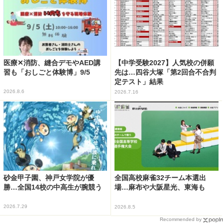
医療✕消防、縫合デモやAED講
【中学受験2027】人気校の併願
習も「おしごと体験博」9/5
先は…四谷大塚「第2回合不合判
定テスト」結果
2026.8.6
2026.7.16
砂金甲子園、神戸女学院が優
全国高校麻雀32チーム本選出
勝…全国14校の中高生が腕競う
場…麻布や大阪星光、東海も
2026.7.29
2026.8.5
Recommended by