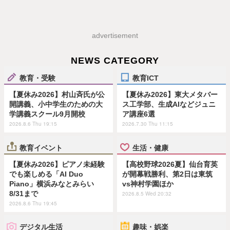
advertisement
NEWS CATEGORY
教育・受験
教育ICT
【夏休み2026】村山斉氏が公
【夏休み2026】東大メタバー
開講義、小中学生のための大
ス工学部、生成AIなどジュニ
学講義スクール9月開校
ア講座6選
2026.8.6 Thu 19:15
2026.7.30 Thu 11:15
教育イベント
生活・健康
【夏休み2026】ピアノ未経験
【高校野球2026夏】仙台育英
でも楽しめる「AI Duo
が開幕戦勝利、第2日は東筑
Piano」横浜みなとみらい
vs神村学園ほか
8/31まで
2026.8.5 Wed 20:32
2026.8.6 Thu 19:45
デジタル生活
趣味・娯楽