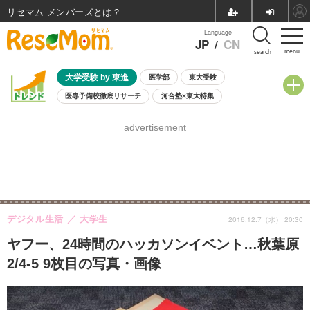
リセマム メンバーズ
Language
JP
/
CN
menu
search
大学受験 by 東進
医学部
東大受験
医専予備校徹底リサーチ
河合塾×東大特集
親子で考える大学選び
高校受験
中学受験
小学校受験
advertisement
共通テスト
夏休み
8月開催学校説明会・相談会
8月開催イベント・WS
全国公立高校 過去問
人気記事
自由研究教材（小学生向け）
自由研究教材（中学生向け）
ランキング
デジタル生活
大学生
2016.12.7（水） 20:30
ヤフー、24時間のハッカソンイベント…秋葉原
2/4-5 9枚目の写真・画像