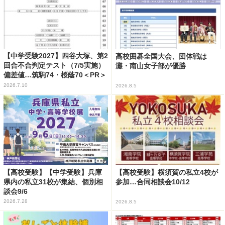
【中学受験2027】四谷大塚、第2
高校囲碁全国大会、団体戦は
回合不合判定テスト（7/5実施）
灘・南山女子部が優勝
偏差値…筑駒74・桜蔭70＜PR＞
2026.7.10
2026.8.5
【高校受験】【中学受験】兵庫
【高校受験】横須賀の私立4校が
県内の私立31校が集結、個別相
参加…合同相談会10/12
談会9/6
2026.7.28
2026.8.5