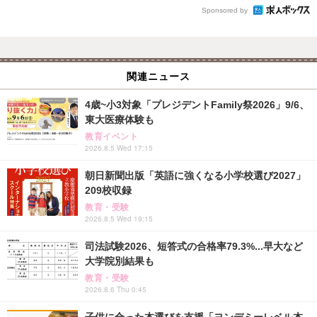
Sponsored by
関連ニュース
4歳~小3対象「プレジデントFamily祭2026」9/6、
東大医療体験も
教育イベント
2026.8.5 Wed 17:15
朝日新聞出版「英語に強くなる小学校選び2027」
209校収録
教育・受験
2026.8.5 Wed 19:15
司法試験2026、短答式の合格率79.3%...早大など
大学院別結果も
教育・受験
2026.8.6 Thu 0:45