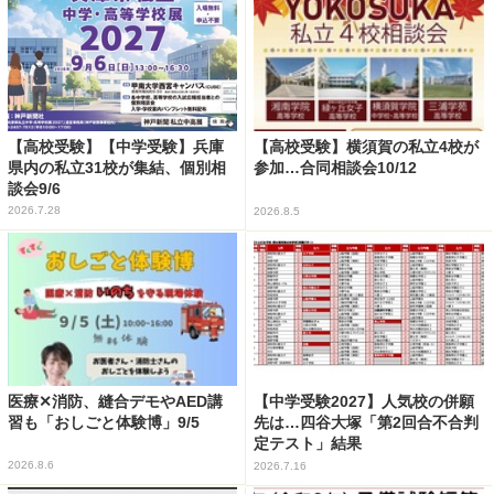
【高校受験】【中学受験】兵庫
【高校受験】横須賀の私立4校が
県内の私立31校が集結、個別相
参加…合同相談会10/12
談会9/6
2026.7.28
2026.8.5
医療✕消防、縫合デモやAED講
【中学受験2027】人気校の併願
習も「おしごと体験博」9/5
先は…四谷大塚「第2回合不合判
定テスト」結果
2026.8.6
2026.7.16