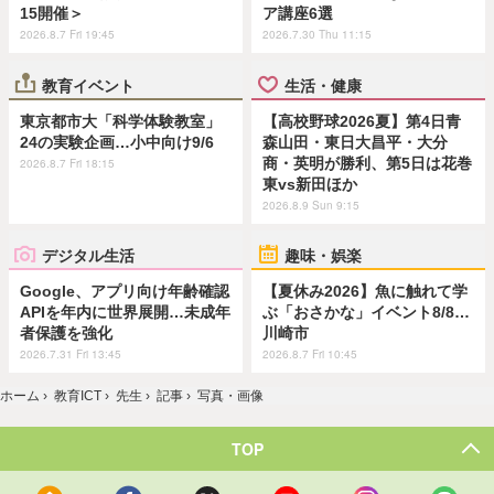
15開催＞
ア講座6選
2026.8.7 Fri 19:45
2026.7.30 Thu 11:15
教育イベント
生活・健康
東京都市大「科学体験教室」
【高校野球2026夏】第4日青
24の実験企画…小中向け9/6
森山田・東日大昌平・大分
商・英明が勝利、第5日は花巻
2026.8.7 Fri 18:15
東vs新田ほか
2026.8.9 Sun 9:15
デジタル生活
趣味・娯楽
Google、アプリ向け年齢確認
【夏休み2026】魚に触れて学
APIを年内に世界展開…未成年
ぶ「おさかな」イベント8/8…
者保護を強化
川崎市
2026.7.31 Fri 13:45
2026.8.7 Fri 10:45
ホーム
›
教育ICT
›
先生
›
記事
›
写真・画像
TOP