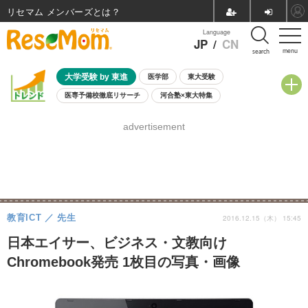
リセマム メンバーズ
Language
JP
/
CN
menu
search
大学受験 by 東進
医学部
東大受験
医専予備校徹底リサーチ
河合塾×東大特集
親子で考える大学選び
高校受験
中学受験
小学校受験
advertisement
共通テスト
夏休み
8月開催学校説明会・相談会
8月開催イベント・WS
全国公立高校 過去問
人気記事
自由研究教材（小学生向け）
自由研究教材（中学生向け）
ランキング
教育ICT
先生
2016.12.15（木） 15:45
日本エイサー、ビジネス・文教向け
Chromebook発売 1枚目の写真・画像