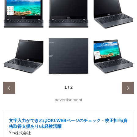
‹
1
/
2
advertisement
文字入力ができればOK!/WEBページのチェック・校正担当/資
格取得支援あり/未経験活躍
Yts株式会社