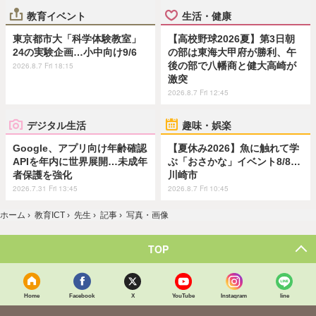
教育イベント
生活・健康
東京都市大「科学体験教室」
【高校野球2026夏】第3日朝
24の実験企画…小中向け9/6
の部は東海大甲府が勝利、午
後の部で八幡商と健大高崎が
2026.8.7 Fri 18:15
激突
2026.8.7 Fri 12:45
デジタル生活
趣味・娯楽
Google、アプリ向け年齢確認
【夏休み2026】魚に触れて学
APIを年内に世界展開…未成年
ぶ「おさかな」イベント8/8…
者保護を強化
川崎市
2026.7.31 Fri 13:45
2026.8.7 Fri 10:45
ホーム
›
教育ICT
›
先生
›
記事
›
写真・画像
TOP
Home
Facebook
X
YouTube
Instagram
line