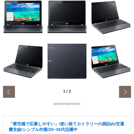
‹
1
/
2
advertisement
「寮完備で応募しやすい」/使い捨てカトラリーの袋詰め/交通
費支給/シンプル作業/20~30代活躍中