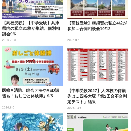
【高校受験】【中学受験】兵庫
【高校受験】横須賀の私立4校が
県内の私立31校が集結、個別相
参加…合同相談会10/12
談会9/6
2026.7.28
2026.8.5
医療✕消防、縫合デモやAED講
【中学受験2027】人気校の併願
習も「おしごと体験博」9/5
先は…四谷大塚「第2回合不合判
定テスト」結果
2026.8.6
2026.7.16