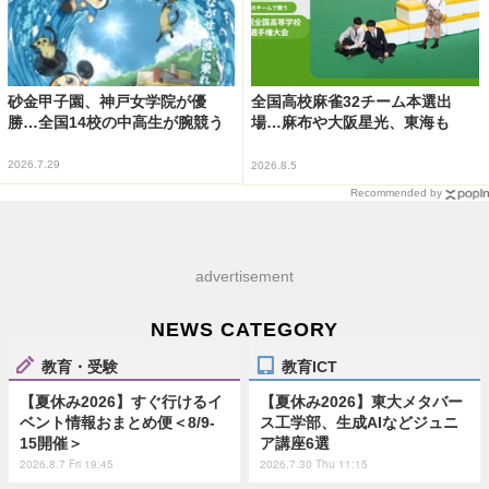
砂金甲子園、神戸女学院が優
全国高校麻雀32チーム本選出
勝…全国14校の中高生が腕競う
場…麻布や大阪星光、東海も
2026.7.29
2026.8.5
Recommended by
advertisement
NEWS CATEGORY
教育・受験
教育ICT
【夏休み2026】すぐ行けるイ
【夏休み2026】東大メタバー
ベント情報おまとめ便＜8/9-
ス工学部、生成AIなどジュニ
15開催＞
ア講座6選
2026.8.7 Fri 19:45
2026.7.30 Thu 11:15