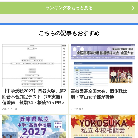
ランキングをもっと見る
こちらの記事もおすすめ
【中学受験2027】四谷大塚、第2
高校囲碁全国大会、団体戦は
回合不合判定テスト（7/5実施）
灘・南山女子部が優勝
偏差値…筑駒74・桜蔭70＜PR＞
2026.7.10
2026.8.5