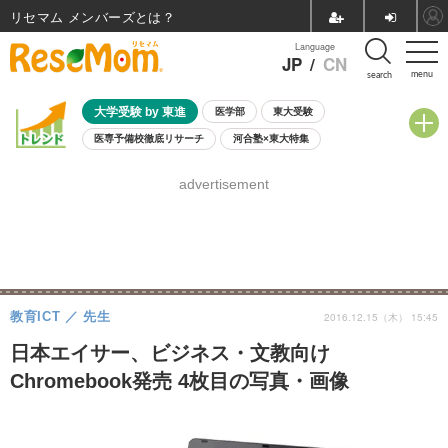
リセマム メンバーズ
Language
JP
/
CN
menu
search
大学受験 by 東進
医学部
東大受験
医専予備校徹底リサーチ
河合塾×東大特集
親子で考える大学選び
高校受験
中学受験
小学校受験
advertisement
共通テスト
夏休み
8月開催学校説明会・相談会
8月開催イベント・WS
全国公立高校 過去問
人気記事
自由研究教材（小学生向け）
自由研究教材（中学生向け）
ランキング
教育ICT
先生
2016.12.15（木） 15:45
日本エイサー、ビジネス・文教向け
Chromebook発売 4枚目の写真・画像