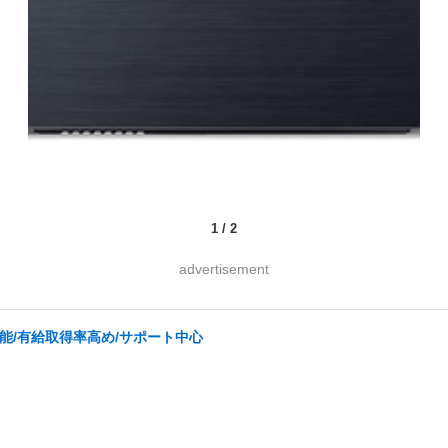
1
/
2
advertisement
能/有給取得率高め/サポート中心