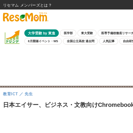
リセマム メンバーズ
大学受験 by 東進
医学部
東大受験
医専予備校徹底リサー
8月開催イベント・WS
全国公立高校 過去問
人気記事
自由研
教育ICT
先生
日本エイサー、ビジネス・文教向けChromeboo