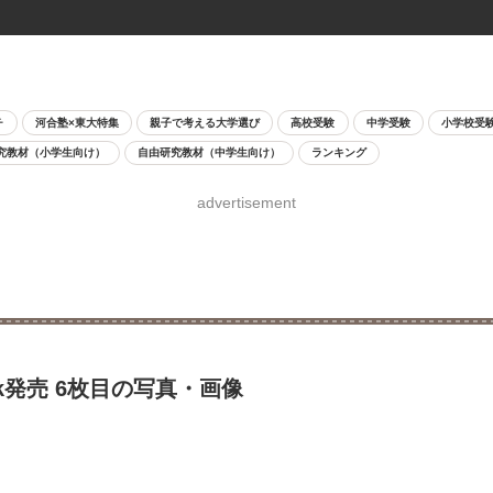
チ
河合塾×東大特集
親子で考える大学選び
高校受験
中学受験
小学校受
究教材（小学生向け）
自由研究教材（中学生向け）
ランキング
advertisement
k発売 6枚目の写真・画像