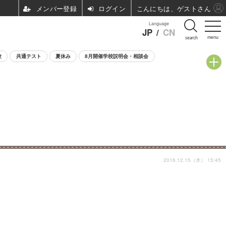
ログイン
こんにちは、ゲストさん
Language
JP
/
CN
menu
search
験
共通テスト
夏休み
8月開催学校説明会・相談会
2016.12.15（木） 15:45