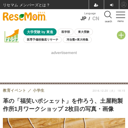
リセマム メンバーズ
Language
JP
/
CN
menu
search
大学受験 by 東進
医学部
東大受験
医専予備校徹底リサーチ
河合塾×東大特集
親子で考える大学選び
高校受験
中学受験
小学校受験
advertisement
共通テスト
夏休み
8月開催学校説明会・相談会
8月開催イベント・WS
全国公立高校 過去問
人気記事
自由研究教材（小学生向け）
自由研究教材（中学生向け）
ランキング
教育イベント
小学生
2016.12.20（火） 18:15
革の「福笑いポシェット」を作ろう、土屋鞄製
作所1月ワークショップ 2枚目の写真・画像