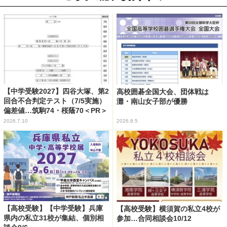
【中学受験2027】四谷大塚、第2
高校囲碁全国大会、団体戦は
回合不合判定テスト（7/5実施）
灘・南山女子部が優勝
偏差値…筑駒74・桜蔭70＜PR＞
2026.7.10
2026.8.5
【高校受験】【中学受験】兵庫
【高校受験】横須賀の私立4校が
県内の私立31校が集結、個別相
参加…合同相談会10/12