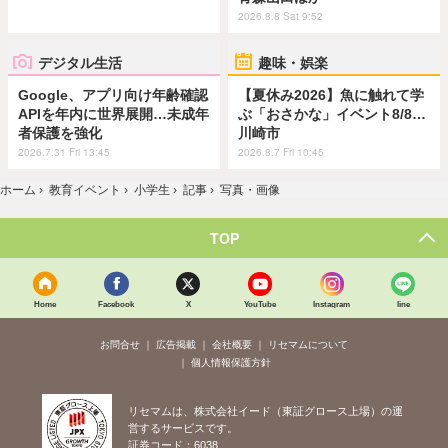
2026.8.8 Sat 9:52
デジタル生活
趣味・娯楽
Google、アプリ向け年齢確認
【夏休み2026】魚に触れて学
APIを年内に世界展開…未成年
ぶ「おさかな」イベント8/8…
者保護を強化
川崎市
2026.7.31 Fri 13:45
2026.8.7 Fri 10:45
ホーム
›
教育イベント
›
小学生
›
記事
›
写真・画像
TOP
Home
Facebook
X
YouTube
Instagram
line
お問合せ
広告掲載
会社概要
リセマムについて
個人情報保護方針
リセマムは、株式会社イード（東証グロース上場）の運
営するサービスです。
証券コード：6038