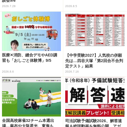
談会9/6
2026.7.28
2026.8.5
医療✕消防、縫合デモやAED講
【中学受験2027】人気校の併願
習も「おしごと体験博」9/5
先は…四谷大塚「第2回合不合判
定テスト」結果
2026.8.6
2026.7.16
全国高校麻雀32チーム本選出
司法試験予備試験2026、解答速
場…麻布や大阪星光、東海も
報＆総評動画を無料公開…アガ