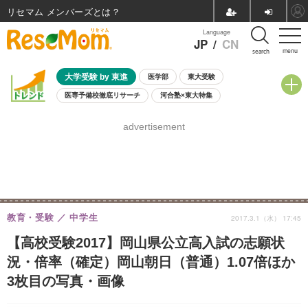
リセマム メンバーズ
Language
JP
/
CN
menu
search
大学受験 by 東進
医学部
東大受験
医専予備校徹底リサーチ
河合塾×東大特集
親子で考える大学選び
高校受験
中学受験
小学校受験
advertisement
共通テスト
夏休み
8月開催学校説明会・相談会
8月開催イベント・WS
全国公立高校 過去問
人気記事
自由研究教材（小学生向け）
自由研究教材（中学生向け）
ランキング
教育・受験
中学生
2017.3.1（水） 17:45
【高校受験2017】岡山県公立高入試の志願状
況・倍率（確定）岡山朝日（普通）1.07倍ほか
3枚目の写真・画像