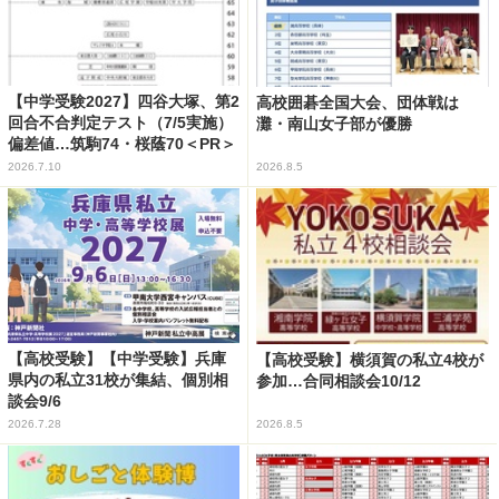
【中学受験2027】四谷大塚、第2
高校囲碁全国大会、団体戦は
回合不合判定テスト（7/5実施）
灘・南山女子部が優勝
偏差値…筑駒74・桜蔭70＜PR＞
2026.7.10
2026.8.5
【高校受験】【中学受験】兵庫
【高校受験】横須賀の私立4校が
県内の私立31校が集結、個別相
参加…合同相談会10/12
談会9/6
2026.7.28
2026.8.5