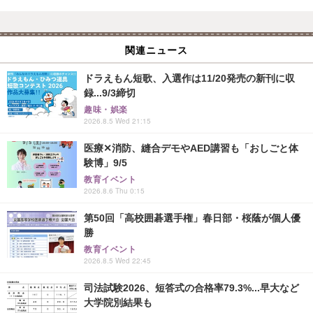
関連ニュース
ドラえもん短歌、入選作は11/20発売の新刊に収
録...9/3締切
趣味・娯楽
2026.8.5 Wed 21:15
医療✕消防、縫合デモやAED講習も「おしごと体
験博」9/5
教育イベント
2026.8.6 Thu 0:15
第50回「高校囲碁選手権」春日部・桜蔭が個人優
勝
教育イベント
2026.8.5 Wed 22:45
司法試験2026、短答式の合格率79.3%...早大など
大学院別結果も