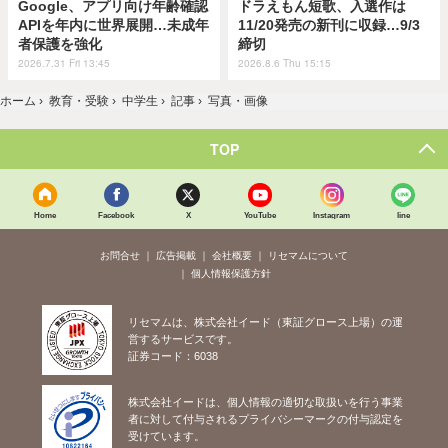
Google、アプリ向け年齢確認
ドラえもん短歌、入選作は
APIを年内に世界展開…未成年
11/20発売の新刊に収録…9/3
者保護を強化
締切
2026.7.31 Fri 13:45
2026.8.6 Thu 15:15
ホーム
›
教育・受験
›
中学生
›
記事
›
写真・画像
TOP
Home
Facebook
X
YouTube
Instagram
line
お問合せ
広告掲載
会社概要
リセマムについて
個人情報保護方針
リセマムは、株式会社イード（東証グロース上場）の運
営するサービスです。
証券コード：6038
株式会社イードは、個人情報の適切な取扱いを行う事業
者に対して付与されるプライバシーマークの付与認定を
受けています。