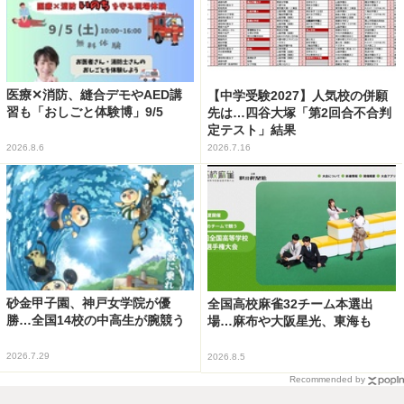
医療✕消防、縫合デモやAED講
【中学受験2027】人気校の併願
習も「おしごと体験博」9/5
先は…四谷大塚「第2回合不合判
定テスト」結果
2026.8.6
2026.7.16
砂金甲子園、神戸女学院が優
全国高校麻雀32チーム本選出
勝…全国14校の中高生が腕競う
場…麻布や大阪星光、東海も
2026.7.29
2026.8.5
Recommended by