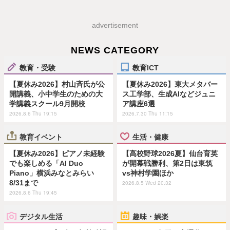
advertisement
NEWS CATEGORY
教育・受験
教育ICT
【夏休み2026】村山斉氏が公
【夏休み2026】東大メタバー
開講義、小中学生のための大
ス工学部、生成AIなどジュニ
学講義スクール9月開校
ア講座6選
2026.8.6 Thu 19:15
2026.7.30 Thu 11:15
教育イベント
生活・健康
【夏休み2026】ピアノ未経験
【高校野球2026夏】仙台育英
でも楽しめる「AI Duo
が開幕戦勝利、第2日は東筑
Piano」横浜みなとみらい
vs神村学園ほか
8/31まで
2026.8.5 Wed 20:32
2026.8.6 Thu 19:45
デジタル生活
趣味・娯楽