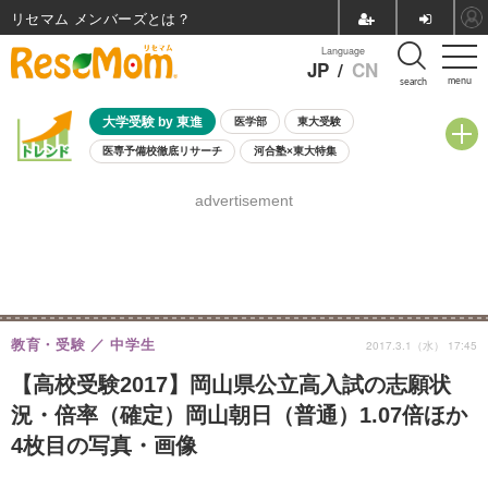
リセマム メンバーズ
Language
JP
/
CN
menu
search
大学受験 by 東進
医学部
東大受験
医専予備校徹底リサーチ
河合塾×東大特集
親子で考える大学選び
高校受験
中学受験
小学校受験
advertisement
共通テスト
夏休み
8月開催学校説明会・相談会
8月開催イベント・WS
全国公立高校 過去問
人気記事
自由研究教材（小学生向け）
自由研究教材（中学生向け）
ランキング
教育・受験
中学生
2017.3.1（水） 17:45
【高校受験2017】岡山県公立高入試の志願状
況・倍率（確定）岡山朝日（普通）1.07倍ほか
4枚目の写真・画像