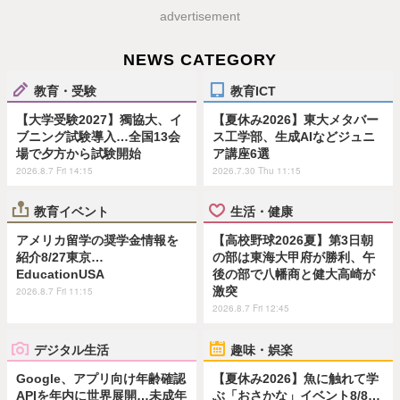
advertisement
NEWS CATEGORY
教育・受験
教育ICT
【大学受験2027】獨協大、イ
【夏休み2026】東大メタバー
ブニング試験導入…全国13会
ス工学部、生成AIなどジュニ
場で夕方から試験開始
ア講座6選
2026.8.7 Fri 14:15
2026.7.30 Thu 11:15
教育イベント
生活・健康
アメリカ留学の奨学金情報を
【高校野球2026夏】第3日朝
紹介8/27東京…
の部は東海大甲府が勝利、午
EducationUSA
後の部で八幡商と健大高崎が
激突
2026.8.7 Fri 11:15
2026.8.7 Fri 12:45
デジタル生活
趣味・娯楽
Google、アプリ向け年齢確認
【夏休み2026】魚に触れて学
APIを年内に世界展開…未成年
ぶ「おさかな」イベント8/8…