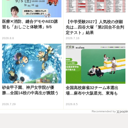
医療✕消防、縫合デモやAED講
【中学受験2027】人気校の併願
習も「おしごと体験博」9/5
先は…四谷大塚「第2回合不合判
定テスト」結果
2026.8.6
2026.7.16
砂金甲子園、神戸女学院が優
全国高校麻雀32チーム本選出
勝…全国14校の中高生が腕競う
場…麻布や大阪星光、東海も
2026.7.29
2026.8.5
Recommended by