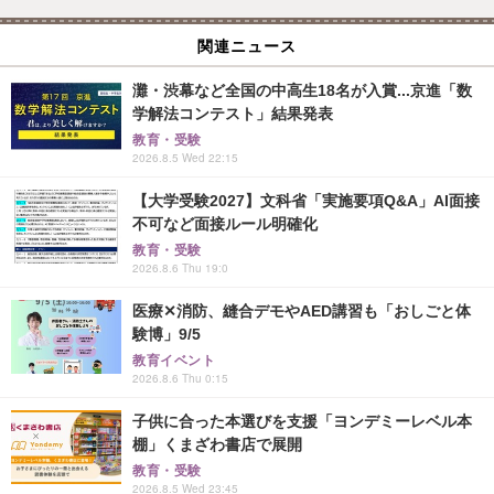
関連ニュース
灘・渋幕など全国の中高生18名が入賞...京進「数
学解法コンテスト」結果発表
教育・受験
2026.8.5 Wed 22:15
【大学受験2027】文科省「実施要項Q&A」AI面接
不可など面接ルール明確化
教育・受験
2026.8.6 Thu 19:0
医療✕消防、縫合デモやAED講習も「おしごと体
験博」9/5
教育イベント
2026.8.6 Thu 0:15
子供に合った本選びを支援「ヨンデミーレベル本
棚」くまざわ書店で展開
教育・受験
2026.8.5 Wed 23:45