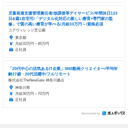
児童発達支援管理責任者/放課後等デイサービス/年間休日123
日&週1在宅可/「デジタル化対応の新しい療育×専門家の監
修」で質の高い療育が学べる/月給33万円～/資格必須
コアヴィレッジ芝公園
東京都
月給33万円～45万円
正社員
「20代中心の活気あるIT企業」SNS動画クリエイター/平均年
齢27歳・20代活躍中/フルリモート
株式会社TheNewGate 神奈川拠点
神奈川県
月給30万円～70万円
正社員
Sponsored by