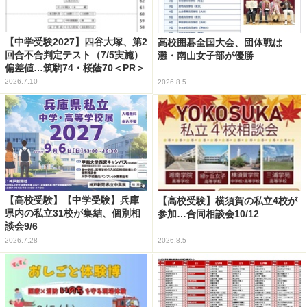
【中学受験2027】四谷大塚、第2
高校囲碁全国大会、団体戦は
回合不合判定テスト（7/5実施）
灘・南山女子部が優勝
偏差値…筑駒74・桜蔭70＜PR＞
2026.7.10
2026.8.5
【高校受験】【中学受験】兵庫
【高校受験】横須賀の私立4校が
県内の私立31校が集結、個別相
参加…合同相談会10/12
談会9/6
2026.7.28
2026.8.5