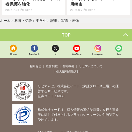
者保護を強化
川崎市
2026.7.31 Fri 13:45
2026.8.7 Fri 10:45
ホーム
›
教育・受験
›
中学生
›
記事
›
写真・画像
TOP
Home
Facebook
X
YouTube
Instagram
line
お問合せ
広告掲載
会社概要
リセマムについて
個人情報保護方針
リセマムは、株式会社イード（東証グロース上場）の運
営するサービスです。
証券コード：6038
株式会社イードは、個人情報の適切な取扱いを行う事業
者に対して付与されるプライバシーマークの付与認定を
受けています。