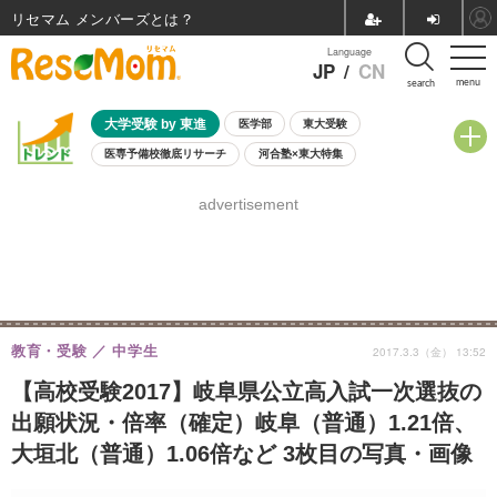
リセマム メンバーズ
Language
JP
/
CN
menu
search
大学受験 by 東進
医学部
東大受験
医専予備校徹底リサーチ
河合塾×東大特集
親子で考える大学選び
高校受験
中学受験
小学校受験
advertisement
共通テスト
夏休み
8月開催学校説明会・相談会
8月開催イベント・WS
全国公立高校 過去問
人気記事
自由研究教材（小学生向け）
自由研究教材（中学生向け）
ランキング
教育・受験
中学生
2017.3.3（金） 13:52
【高校受験2017】岐阜県公立高入試一次選抜の
出願状況・倍率（確定）岐阜（普通）1.21倍、
大垣北（普通）1.06倍など 3枚目の写真・画像