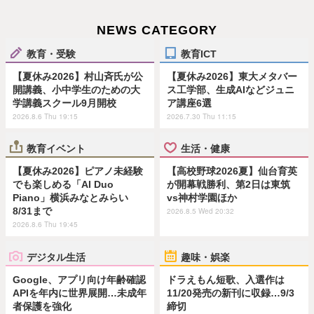
NEWS CATEGORY
教育・受験
教育ICT
【夏休み2026】村山斉氏が公
【夏休み2026】東大メタバー
開講義、小中学生のための大
ス工学部、生成AIなどジュニ
学講義スクール9月開校
ア講座6選
2026.8.6 Thu 19:15
2026.7.30 Thu 11:15
教育イベント
生活・健康
【夏休み2026】ピアノ未経験
【高校野球2026夏】仙台育英
でも楽しめる「AI Duo
が開幕戦勝利、第2日は東筑
Piano」横浜みなとみらい
vs神村学園ほか
8/31まで
2026.8.5 Wed 20:32
2026.8.6 Thu 19:45
デジタル生活
趣味・娯楽
Google、アプリ向け年齢確認
ドラえもん短歌、入選作は
APIを年内に世界展開…未成年
11/20発売の新刊に収録…9/3
者保護を強化
締切