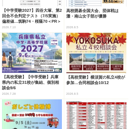
【中学受験2027】四谷大塚、第2
高校囲碁全国大会、団体戦は
回合不合判定テスト（7/5実施）
灘・南山女子部が優勝
偏差値…筑駒74・桜蔭70＜PR＞
2026.7.10
2026.8.5
【高校受験】【中学受験】兵庫
【高校受験】横須賀の私立4校が
県内の私立31校が集結、個別相
参加…合同相談会10/12
談会9/6
2026.7.28
2026.8.5