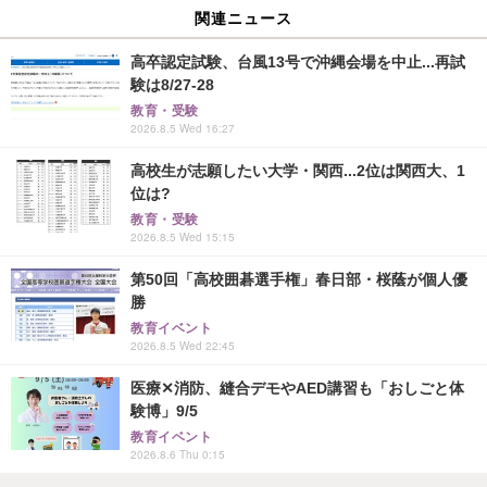
関連ニュース
高卒認定試験、台風13号で沖縄会場を中止...再試
験は8/27-28
教育・受験
2026.8.5 Wed 16:27
高校生が志願したい大学・関西...2位は関西大、1
位は?
教育・受験
2026.8.5 Wed 15:15
第50回「高校囲碁選手権」春日部・桜蔭が個人優
勝
教育イベント
2026.8.5 Wed 22:45
医療✕消防、縫合デモやAED講習も「おしごと体
験博」9/5
教育イベント
2026.8.6 Thu 0:15