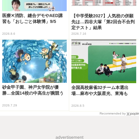
医療✕消防、縫合デモやAED講
【中学受験2027】人気校の併願
習も「おしごと体験博」9/5
先は…四谷大塚「第2回合不合判
定テスト」結果
2026.8.6
2026.7.16
砂金甲子園、神戸女学院が優
全国高校麻雀32チーム本選出
勝…全国14校の中高生が腕競う
場…麻布や大阪星光、東海も
2026.7.29
2026.8.5
Recommended by
advertisement