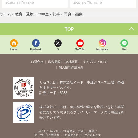
2026.7.31 Fri 13:45
2026.8.6 Thu 15:15
ホーム
›
教育・受験
›
中学生
›
記事
›
写真・画像
TOP
Home
Facebook
X
YouTube
Instagram
line
お問合せ
広告掲載
会社概要
リセマムについて
個人情報保護方針
リセマムは、株式会社イード（東証グロース上場）の運
営するサービスです。
証券コード：6038
株式会社イードは、個人情報の適切な取扱いを行う事業
者に対して付与されるプライバシーマークの付与認定を
受けています。
紹介した商品/サービスを購入、契約した場合に、
売上の一部が弊社サイトに還元されることがあります。