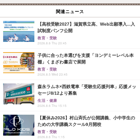
関連ニュース
【高校受験2027】滋賀県立高、Web出願導入...入
試制度パンフ公開
教育・受験
2026.8.6 Thu 20:45
子供に合った本選びを支援「ヨンデミーレベル本
棚」くまざわ書店で展開
教育・受験
2026.8.5 Wed 23:45
森永ラムネ×西鉄電車「受験生応援列車」応援メッ
セージ8/12より募集
生活・健康
2026.8.6 Thu 15:15
【夏休み2026】村山斉氏が公開講義、小中学生の
ための大学講義スクール9月開校
教育・受験
2026.8.6 Thu 1:15