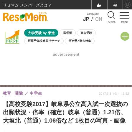
リセマム メンバーズ
Language
JP
/
CN
menu
search
大学受験 by 東進
医学部
東大受験
医専予備校徹底リサーチ
河合塾×東大特集
親子で考える大学選び
高校受験
中学受験
小学校受験
advertisement
共通テスト
夏休み
8月開催学校説明会・相談会
8月開催イベント・WS
全国公立高校 過去問
人気記事
自由研究教材（小学生向け）
自由研究教材（中学生向け）
ランキング
教育・受験
中学生
2017.3.3（金） 13:52
【高校受験2017】岐阜県公立高入試一次選抜の
出願状況・倍率（確定）岐阜（普通）1.21倍、
大垣北（普通）1.06倍など 1枚目の写真・画像