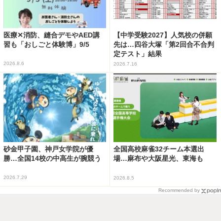
医療✕消防、縫合デモやAED講
【中学受験2027】人気校の併願
習も「おしごと体験博」9/5
先は…四谷大塚「第2回合不合判
定テスト」結果
2026.8.6
2026.7.16
砂金甲子園、神戸女学院が優
全国高校麻雀32チーム本選出
勝…全国14校の中高生が腕競う
場…麻布や大阪星光、東海も
2026.7.29
2026.8.5
Recommended by