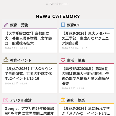
advertisement
NEWS CATEGORY
教育・受験
教育ICT
【大学受験2027】京都府立
【夏休み2026】東大メタバー
大、募集人員を増員…文学部
ス工学部、生成AIなどジュニ
は一般選抜も拡大
ア講座6選
2026.8.7 Fri 16:15
2026.7.30 Thu 11:15
教育イベント
生活・健康
【夏休み2026】巨人Gタウン
【高校野球2026夏】第3日朝
で自由研究、世界の野球文化
の部は東海大甲府が勝利、午
学ぶイベント8/15-16
後の部で八幡商と健大高崎が
激突
2026.8.7 Fri 15:15
2026.8.7 Fri 12:45
デジタル生活
趣味・娯楽
Google、アプリ向け年齢確認
【夏休み2026】魚に触れて学
APIを年内に世界展開…未成年
ぶ「おさかな」イベント8/8…