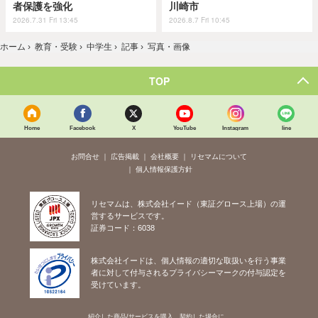
者保護を強化
川崎市
2026.7.31 Fri 13:45
2026.8.7 Fri 10:45
ホーム
›
教育・受験
›
中学生
›
記事
›
写真・画像
TOP
Home
Facebook
X
YouTube
Instagram
line
お問合せ
広告掲載
会社概要
リセマムについて
個人情報保護方針
リセマムは、株式会社イード（東証グロース上場）の運
営するサービスです。
証券コード：6038
株式会社イードは、個人情報の適切な取扱いを行う事業
者に対して付与されるプライバシーマークの付与認定を
受けています。
紹介した商品/サービスを購入、契約した場合に、