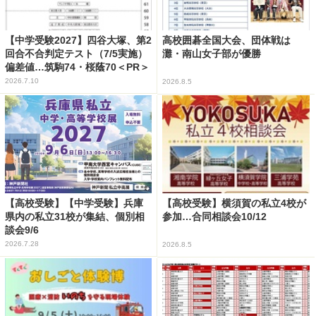
【中学受験2027】四谷大塚、第2
高校囲碁全国大会、団体戦は
回合不合判定テスト（7/5実施）
灘・南山女子部が優勝
偏差値…筑駒74・桜蔭70＜PR＞
2026.7.10
2026.8.5
【高校受験】【中学受験】兵庫
【高校受験】横須賀の私立4校が
県内の私立31校が集結、個別相
参加…合同相談会10/12
談会9/6
2026.7.28
2026.8.5