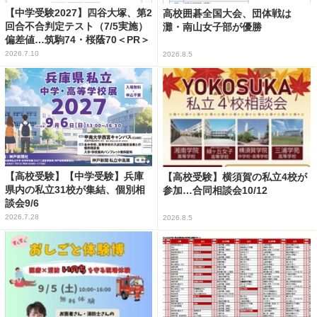
【中学受験2027】四谷大塚、第2
高校囲碁全国大会、団体戦は
回合不合判定テスト（7/5実施）
灘・南山女子部が優勝
偏差値…筑駒74・桜蔭70＜PR＞
2026.7.10
2026.8.5
【高校受験】【中学受験】兵庫
【高校受験】横須賀の私立4校が
県内の私立31校が集結、個別相
参加…合同相談会10/12
談会9/6
2026.7.28
2026.8.5