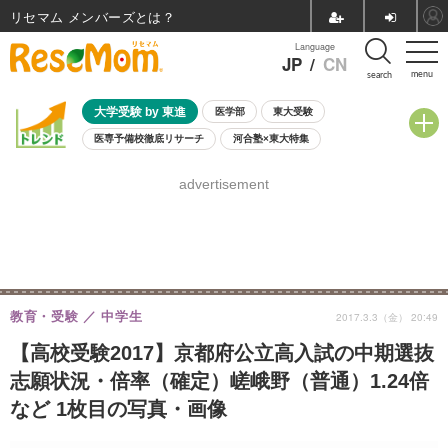
リセマム メンバーズ
Language
JP
/
CN
menu
search
大学受験 by 東進
医学部
東大受験
医専予備校徹底リサーチ
河合塾×東大特集
親子で考える大学選び
高校受験
中学受験
小学校受験
advertisement
共通テスト
夏休み
8月開催学校説明会・相談会
8月開催イベント・WS
全国公立高校 過去問
人気記事
自由研究教材（小学生向け）
自由研究教材（中学生向け）
ランキング
教育・受験
中学生
2017.3.3（金） 20:49
【高校受験2017】京都府公立高入試の中期選抜
志願状況・倍率（確定）嵯峨野（普通）1.24倍
など 1枚目の写真・画像