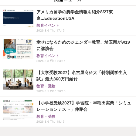
アメリカ留学の奨学金情報を紹介8/27東
京...EducationUSA
教育イベント
2026.8.6 Thu 17:15
幸せになるためのジェンダー教育、埼玉県が9/19
に講演会
教育イベント
2026.8.5 Wed 23:15
【大学受験2027】名古屋商科大「特別奨学生入
試」最大360万円給付
教育・受験
2026.8.5 Wed 20:15
【小学校受験2027】学習院・早稲田実業「シミュ
レーションテスト」伸芽会
教育・受験
2026.8.6 Thu 18:15