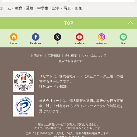
ホーム
›
教育・受験
›
中学生
›
記事
›
写真・画像
TOP
Home
Facebook
X
YouTube
Instagram
line
お問合せ
広告掲載
会社概要
リセマムについて
個人情報保護方針
リセマムは、株式会社イード（東証グロース上場）の運
営するサービスです。
証券コード：6038
株式会社イードは、個人情報の適切な取扱いを行う事業
者に対して付与されるプライバシーマークの付与認定を
受けています。
紹介した商品/サービスを購入、契約した場合に、
売上の一部が弊社サイトに還元されることがあります。
当サイトに掲載の記事・見出し・写真・画像の無断転載を禁じます。