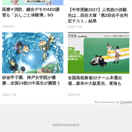
医療✕消防、縫合デモやAED講
【中学受験2027】人気校の併願
習も「おしごと体験博」9/5
先は…四谷大塚「第2回合不合判
定テスト」結果
2026.8.6
2026.7.16
砂金甲子園、神戸女学院が優
全国高校麻雀32チーム本選出
勝…全国14校の中高生が腕競う
場…麻布や大阪星光、東海も
2026.7.29
2026.8.5
Recommended by
advertisement