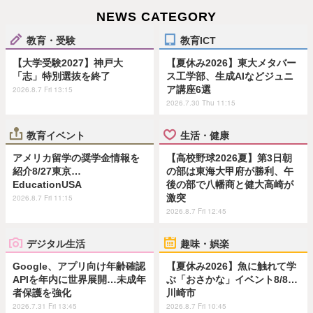
NEWS CATEGORY
教育・受験
教育ICT
【大学受験2027】神戸大
【夏休み2026】東大メタバー
「志」特別選抜を終了
ス工学部、生成AIなどジュニ
ア講座6選
2026.8.7 Fri 13:15
2026.7.30 Thu 11:15
教育イベント
生活・健康
アメリカ留学の奨学金情報を
【高校野球2026夏】第3日朝
紹介8/27東京…
の部は東海大甲府が勝利、午
EducationUSA
後の部で八幡商と健大高崎が
激突
2026.8.7 Fri 11:15
2026.8.7 Fri 12:45
デジタル生活
趣味・娯楽
Google、アプリ向け年齢確認
【夏休み2026】魚に触れて学
APIを年内に世界展開…未成年
ぶ「おさかな」イベント8/8…
者保護を強化
川崎市
2026.7.31 Fri 13:45
2026.8.7 Fri 10:45