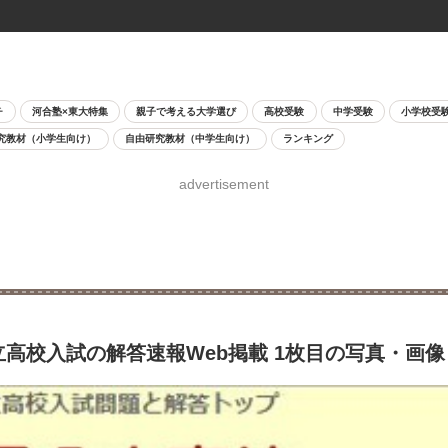
チ
河合塾×東大特集
親子で考える大学選び
高校受験
中学受験
小学校受
究教材（小学生向け）
自由研究教材（中学生向け）
ランキング
advertisement
立高校入試の解答速報Web掲載 1枚目の写真・画像