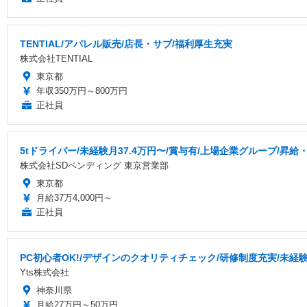
TENTIAL/アパレル販売/店長・サブ/福利厚生充実
株式会社TENTIAL
東京都
年収350万円～800万円
正社員
5tドライバー/未経験月37.4万円〜/賞与有/上場企業グループ/昇給
株式会社SDベンディング 東京営業部
東京都
月給37万4,000円～
正社員
PC初心者OK!/デザインのクオリティチェック/研修制度充実/未経
Yts株式会社
神奈川県
月給27万円～50万円