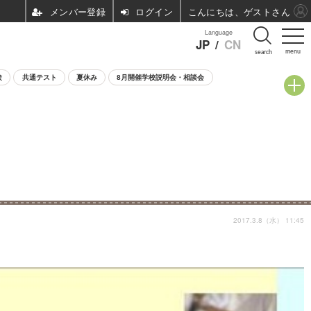
ログイン
こんにちは、ゲストさん
Language
JP
/
CN
menu
search
験
共通テスト
夏休み
8月開催学校説明会・相談会
2017.3.8（水） 11:45