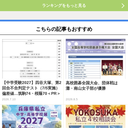
ランキングをもっと見る
こちらの記事もおすすめ
【中学受験2027】四谷大塚、第2
高校囲碁全国大会、団体戦は
回合不合判定テスト（7/5実施）
灘・南山女子部が優勝
偏差値…筑駒74・桜蔭70＜PR＞
2026.7.10
2026.8.5