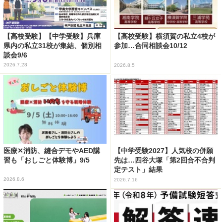
【高校受験】【中学受験】兵庫
【高校受験】横須賀の私立4校が
県内の私立31校が集結、個別相
参加…合同相談会10/12
談会9/6
2026.7.28
2026.8.5
医療✕消防、縫合デモやAED講
【中学受験2027】人気校の併願
習も「おしごと体験博」9/5
先は…四谷大塚「第2回合不合判
定テスト」結果
2026.8.6
2026.7.16