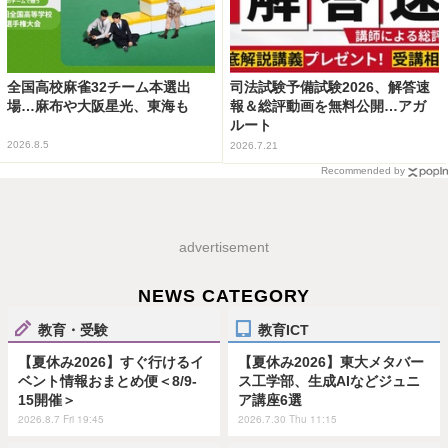
全国高校麻雀32チーム本選出
司法試験予備試験2026、解答速
場…麻布や大阪星光、東海も
報＆総評動画を無料公開…アガ
ルート
2026.8.5
2026.7.21
Recommended by
advertisement
NEWS CATEGORY
教育・受験
教育ICT
【夏休み2026】すぐ行けるイ
【夏休み2026】東大メタバー
ベント情報おまとめ便＜8/9-
ス工学部、生成AIなどジュニ
15開催＞
ア講座6選
2026.8.7 Fri 19:45
2026.7.30 Thu 11:15