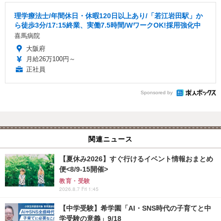
理学療法士/年間休日・休暇120日以上あり/「若江岩田駅」か
ら徒歩3分/17:15終業、実働7.5時間/WワークOK!採用強化中
喜馬病院
大阪府
月給26万100円～
正社員
Sponsored by
関連ニュース
【夏休み2026】すぐ行けるイベント情報おまとめ
便<8/9-15開催>
教育・受験
2026.8.7 Fri 1:45
【中学受験】希学園「AI・SNS時代の子育てと中
学受験の意義」9/18