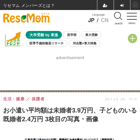
リセマム メンバーズ
Language
JP
/
CN
menu
search
大学受験 by 東進
医学部
東大受験
医専予備校徹底リサーチ
河合塾×東大特集
親子で考える大学選び
高校受験
中学受験
小学校受験
advertisement
共通テスト
夏休み
8月開催学校説明会・相談会
8月開催イベント・WS
全国公立高校 過去問
人気記事
自由研究教材（小学生向け）
自由研究教材（中学生向け）
ランキング
生活・健康
保護者
2017.3.8（水） 15:15
お小遣い平均額は未婚者3.9万円、子どものいる
既婚者2.4万円 3枚目の写真・画像