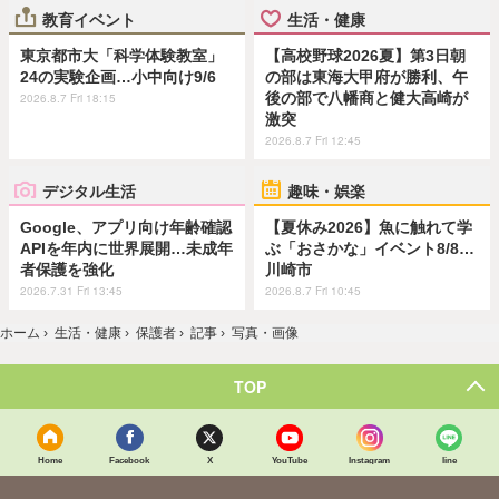
教育イベント
生活・健康
東京都市大「科学体験教室」
【高校野球2026夏】第3日朝
24の実験企画…小中向け9/6
の部は東海大甲府が勝利、午
後の部で八幡商と健大高崎が
2026.8.7 Fri 18:15
激突
2026.8.7 Fri 12:45
デジタル生活
趣味・娯楽
Google、アプリ向け年齢確認
【夏休み2026】魚に触れて学
APIを年内に世界展開…未成年
ぶ「おさかな」イベント8/8…
者保護を強化
川崎市
2026.7.31 Fri 13:45
2026.8.7 Fri 10:45
ホーム
›
生活・健康
›
保護者
›
記事
›
写真・画像
TOP
Home
Facebook
X
YouTube
Instagram
line