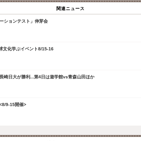
関連ニュース
レーションテスト」伸芽会
化学ぶイベント8/15-16
崎日大が勝利...第4日は遊学館vs青森山田ほか
/9-15開催>