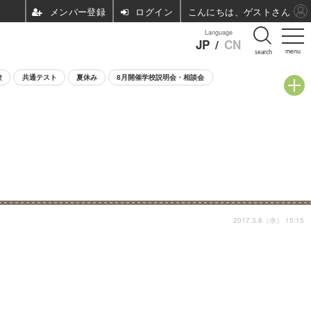
ログイン
こんにちは、ゲストさん
Language
JP
/
CN
menu
search
験
共通テスト
夏休み
8月開催学校説明会・相談会
2017.3.8（水） 15:15