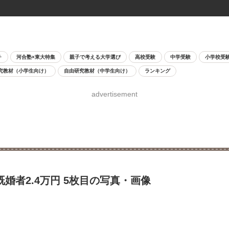
チ
河合塾×東大特集
親子で考える大学選び
高校受験
中学受験
小学校受
究教材（小学生向け）
自由研究教材（中学生向け）
ランキング
advertisement
婚者2.4万円 5枚目の写真・画像