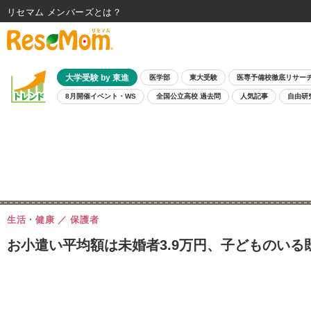
リセマム メンバーズ
大学受験 by 東進
医学部
東大受験
医専予備校徹底リサー
8月開催イベント・WS
全国公立高校 過去問
人気記事
自由研
生活・健康
保護者
お小遣い平均額は未婚者3.9万円、子どものいる既