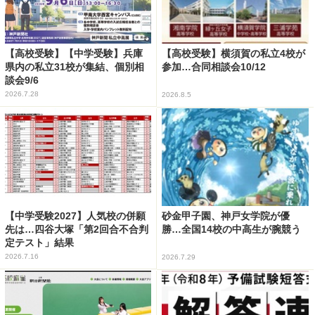
【高校受験】【中学受験】兵庫
【高校受験】横須賀の私立4校が
県内の私立31校が集結、個別相
参加…合同相談会10/12
談会9/6
2026.7.28
2026.8.5
【中学受験2027】人気校の併願
砂金甲子園、神戸女学院が優
先は…四谷大塚「第2回合不合判
勝…全国14校の中高生が腕競う
定テスト」結果
2026.7.16
2026.7.29