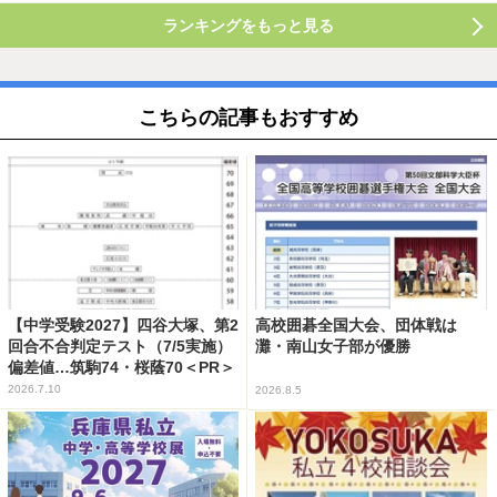
ランキングをもっと見る
こちらの記事もおすすめ
【中学受験2027】四谷大塚、第2
高校囲碁全国大会、団体戦は
回合不合判定テスト（7/5実施）
灘・南山女子部が優勝
偏差値…筑駒74・桜蔭70＜PR＞
2026.7.10
2026.8.5