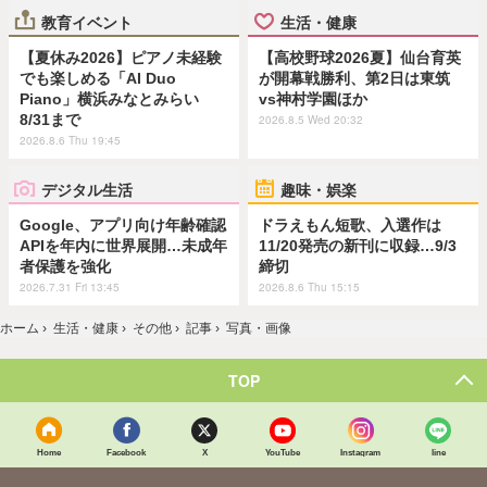
教育イベント
生活・健康
【夏休み2026】ピアノ未経験
【高校野球2026夏】仙台育英
でも楽しめる「AI Duo
が開幕戦勝利、第2日は東筑
Piano」横浜みなとみらい
vs神村学園ほか
8/31まで
2026.8.5 Wed 20:32
2026.8.6 Thu 19:45
デジタル生活
趣味・娯楽
Google、アプリ向け年齢確認
ドラえもん短歌、入選作は
APIを年内に世界展開…未成年
11/20発売の新刊に収録…9/3
者保護を強化
締切
2026.7.31 Fri 13:45
2026.8.6 Thu 15:15
ホーム
›
生活・健康
›
その他
›
記事
›
写真・画像
TOP
Home
Facebook
X
YouTube
Instagram
line