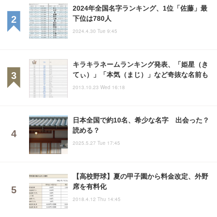
2024年全国名字ランキング、1位「佐藤」最
下位は780人
2024.4.30 Tue 9:45
キラキラネームランキング発表、「姫星（き
てぃ）」「本気（まじ）」など奇抜な名前も
2013.10.23 Wed 16:18
日本全国で約10名、希少な名字 出会った？
読める？
2025.5.27 Tue 17:45
【高校野球】夏の甲子園から料金改定、外野
席を有料化
2018.4.12 Thu 14:45