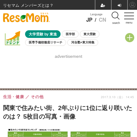
リセマム メンバーズ
Language
JP
/
CN
menu
search
大学受験 by 東進
医学部
東大受験
医専予備校徹底リサーチ
河合塾×東大特集
親子で考える大学選び
高校受験
中学受験
小学校受験
advertisement
共通テスト
夏休み
8月開催学校説明会・相談会
8月開催イベント・WS
全国公立高校 過去問
人気記事
自由研究教材（小学生向け）
自由研究教材（中学生向け）
ランキング
生活・健康
その他
2017.3.10（金） 14:45
関東で住みたい街、2年ぶりに1位に返り咲いた
のは？ 5枚目の写真・画像