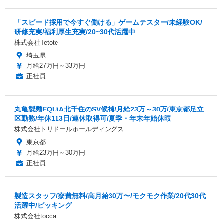
「スピード採用で今すぐ働ける」ゲームテスター/未経験OK/
研修充実/福利厚生充実/20~30代活躍中
株式会社Tetote
埼玉県
月給27万円～33万円
正社員
丸亀製麺EQUiA北千住のSV候補/月給23万～30万/東京都足立
区勤務/年休113日/連休取得可/夏季・年末年始休暇
株式会社トリドールホールディングス
東京都
月給23万円～30万円
正社員
製造スタッフ/寮費無料/高月給30万〜/モクモク作業/20代30代
活躍中/ピッキング
株式会社tocca