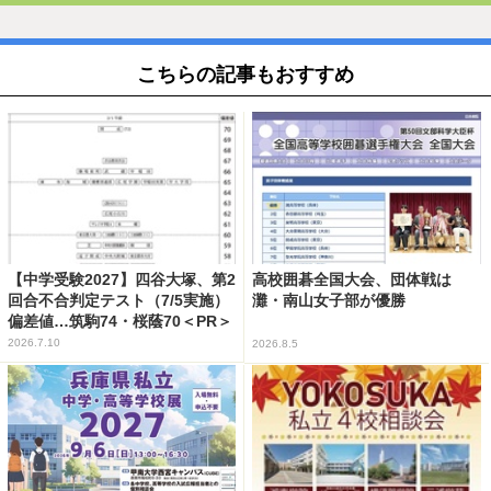
こちらの記事もおすすめ
【中学受験2027】四谷大塚、第2
高校囲碁全国大会、団体戦は
回合不合判定テスト（7/5実施）
灘・南山女子部が優勝
偏差値…筑駒74・桜蔭70＜PR＞
2026.7.10
2026.8.5