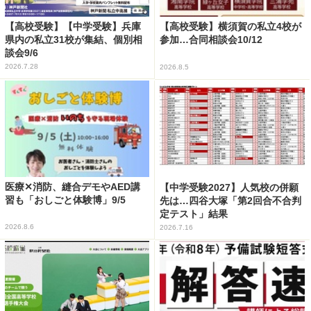
【高校受験】【中学受験】兵庫
【高校受験】横須賀の私立4校が
県内の私立31校が集結、個別相
参加…合同相談会10/12
談会9/6
2026.7.28
2026.8.5
医療✕消防、縫合デモやAED講
【中学受験2027】人気校の併願
習も「おしごと体験博」9/5
先は…四谷大塚「第2回合不合判
定テスト」結果
2026.8.6
2026.7.16