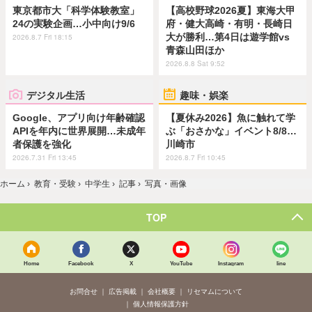
東京都市大「科学体験教室」
【高校野球2026夏】東海大甲
24の実験企画…小中向け9/6
府・健大高崎・有明・長崎日
大が勝利…第4日は遊学館vs
2026.8.7 Fri 18:15
青森山田ほか
2026.8.8 Sat 9:52
デジタル生活
趣味・娯楽
Google、アプリ向け年齢確認
【夏休み2026】魚に触れて学
APIを年内に世界展開…未成年
ぶ「おさかな」イベント8/8…
者保護を強化
川崎市
2026.7.31 Fri 13:45
2026.8.7 Fri 10:45
ホーム
›
教育・受験
›
中学生
›
記事
›
写真・画像
TOP
Home
Facebook
X
YouTube
Instagram
line
お問合せ
広告掲載
会社概要
リセマムについて
個人情報保護方針