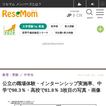
リセマム メンバーズ
Language
JP
/
CN
menu
search
大学受験 by 東進
医学部
東大受験
医専予備校徹底リサーチ
河合塾×東大特集
親子で考える大学選び
高校受験
中学受験
小学校受験
advertisement
共通テスト
夏休み
8月開催学校説明会・相談会
8月開催イベント・WS
全国公立高校 過去問
人気記事
自由研究教材（小学生向け）
自由研究教材（中学生向け）
ランキング
教育・受験
中学生
2017.3.29（水） 13:45
公立の職場体験・インターンシップ実施率、中
学で98.3％・高校で81.8％ 3枚目の写真・画像