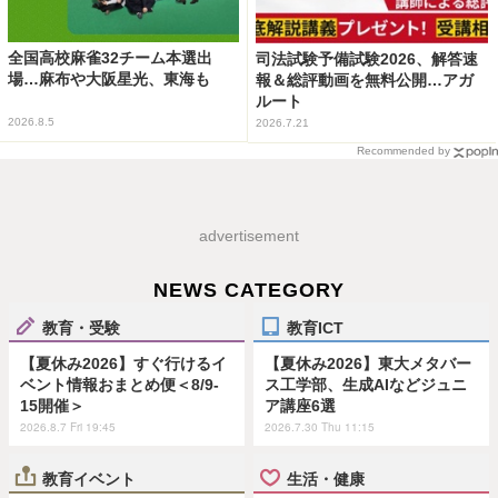
全国高校麻雀32チーム本選出
司法試験予備試験2026、解答速
場…麻布や大阪星光、東海も
報＆総評動画を無料公開…アガ
ルート
2026.8.5
2026.7.21
Recommended by
advertisement
NEWS CATEGORY
教育・受験
教育ICT
【夏休み2026】すぐ行けるイ
【夏休み2026】東大メタバー
ベント情報おまとめ便＜8/9-
ス工学部、生成AIなどジュニ
15開催＞
ア講座6選
2026.8.7 Fri 19:45
2026.7.30 Thu 11:15
教育イベント
生活・健康