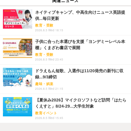
関連ニュース
ネイティブキャンプ、中高生向けニュース英語提
供...毎日更新
教育・受験
2026.8.5 Wed 18:15
子供に合った本選びを支援「ヨンデミーレベル本
棚」くまざわ書店で展開
教育・受験
2026.8.5 Wed 23:45
ドラえもん短歌、入選作は11/20発売の新刊に収
録...9/3締切
趣味・娯楽
2026.8.5 Wed 21:15
【夏休み2026】マイクロソフトなど訪問「はたら
くえすと」8/24-29...大学生対象
教育イベント
2026.8.5 Wed 15:45