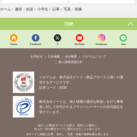
ホーム
›
趣味・娯楽
›
小学生
›
記事
›
写真・画像
TOP
Home
Facebook
X
YouTube
Instagram
line
お問合せ
広告掲載
会社概要
リセマムについて
個人情報保護方針
リセマムは、株式会社イード（東証グロース上場）の運
営するサービスです。
証券コード：6038
株式会社イードは、個人情報の適切な取扱いを行う事業
者に対して付与されるプライバシーマークの付与認定を
受けています。
紹介した商品/サービスを購入、契約した場合に、
売上の一部が弊社サイトに還元されることがあります。
当サイトに掲載の記事・見出し・写真・画像の無断転載を禁じます。