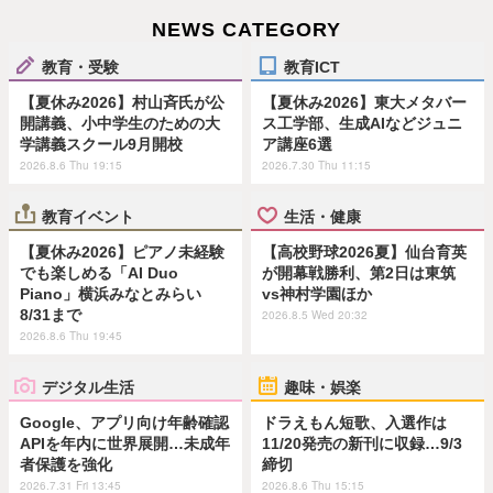
NEWS CATEGORY
教育・受験
教育ICT
【夏休み2026】村山斉氏が公
【夏休み2026】東大メタバー
開講義、小中学生のための大
ス工学部、生成AIなどジュニ
学講義スクール9月開校
ア講座6選
2026.8.6 Thu 19:15
2026.7.30 Thu 11:15
教育イベント
生活・健康
【夏休み2026】ピアノ未経験
【高校野球2026夏】仙台育英
でも楽しめる「AI Duo
が開幕戦勝利、第2日は東筑
Piano」横浜みなとみらい
vs神村学園ほか
8/31まで
2026.8.5 Wed 20:32
2026.8.6 Thu 19:45
デジタル生活
趣味・娯楽
Google、アプリ向け年齢確認
ドラえもん短歌、入選作は
APIを年内に世界展開…未成年
11/20発売の新刊に収録…9/3
者保護を強化
締切
2026.7.31 Fri 13:45
2026.8.6 Thu 15:15