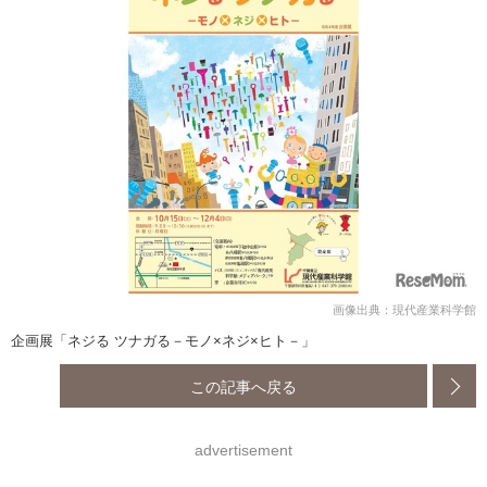
画像出典：現代産業科学館
企画展「ネジる ツナガる－モノ×ネジ×ヒト－」
この記事へ戻る
advertisement