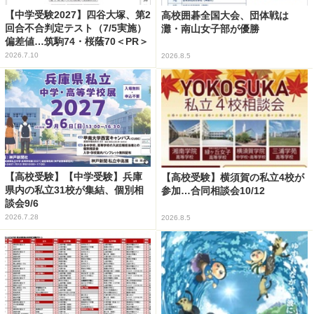
【中学受験2027】四谷大塚、第2
高校囲碁全国大会、団体戦は
回合不合判定テスト（7/5実施）
灘・南山女子部が優勝
偏差値…筑駒74・桜蔭70＜PR＞
2026.7.10
2026.8.5
【高校受験】【中学受験】兵庫
【高校受験】横須賀の私立4校が
県内の私立31校が集結、個別相
参加…合同相談会10/12
談会9/6
2026.7.28
2026.8.5