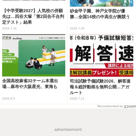
【中学受験2027】人気校の併願
砂金甲子園、神戸女学院が優
先は…四谷大塚「第2回合不合判
勝…全国14校の中高生が腕競う
定テスト」結果
2026.7.16
2026.7.29
全国高校麻雀32チーム本選出
司法試験予備試験2026、解答速
場…麻布や大阪星光、東海も
報＆総評動画を無料公開…アガ
ルート
2026.8.5
2026.7.21
Recommended by
advertisement