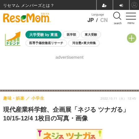
リセマム メンバーズ
Language
JP
/
CN
menu
search
大学受験 by 東進
医学部
東大受験
医専予備校徹底リサーチ
河合塾×東大特集
親子で考える大学選び
高校受験
中学受験
小学校受験
advertisement
共通テスト
夏休み
8月開催学校説明会・相談会
8月開催イベント・WS
全国公立高校 過去問
人気記事
自由研究教材（小学生向け）
自由研究教材（中学生向け）
ランキング
趣味・娯楽
小学生
2022.10.11（火） 12:45
現代産業科学館、企画展「ネジる ツナガる」
10/15-12/4 1枚目の写真・画像